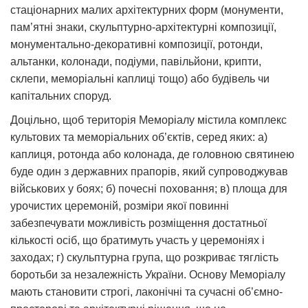
стаціонарних малих архітектурних форм (монументи,
пам’ятні знаки, скульптурно-архітектурні композиції,
монументально-декоративні композиції, ротонди,
альтанки, колонади, подіуми, павільйони, крипти,
склепи, меморіальні каплиці тощо) або будівель чи
капітальних споруд.
Доцільно, щоб територія Меморіалу містила комплекс
культових та меморіальних об’єктів, серед яких: а)
каплиця, ротонда або колонада, де головною святинею
буде один з державних прапорів, який супроводжував
військових у боях; б) почесні поховання; в) площа для
урочистих церемоній, розміри якої повинні
забезпечувати можливість розміщення достатньої
кількості осіб, що братимуть участь у церемоніях і
заходах; г) скульптурна група, що розкриває тяглість
боротьби за незалежність України. Основу Меморіалу
мають становити строгі, лаконічні та сучасні об’ємно-