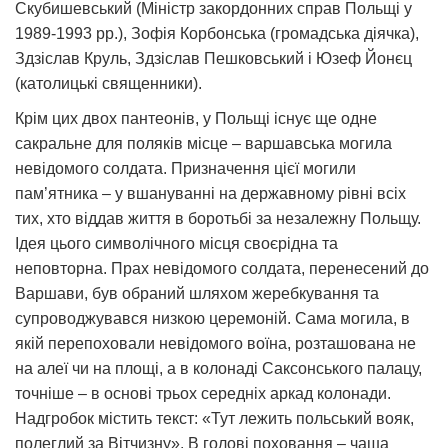
Скубишевський (Міністр закордонних справ Польщі у
1989-1993 рр.), Зофія Корбонська (громадська діячка),
Здзіслав Круль, Здзіслав Пешковський і Юзеф Йонєц
(католицькі священники).
Крім цих двох пантеонів, у Польщі існує ще одне
сакральне для поляків місце – варшавська могила
невідомого солдата. Призначення цієї могили
пам’ятника – у вшануванні на державному рівні всіх
тих, хто віддав життя в боротьбі за незалежну Польщу.
Ідея цього символічного місця своєрідна та
неповторна. Прах невідомого солдата, перенесений до
Варшави, був обраний шляхом жеребкування та
супроводжувався низкою церемоній. Сама могила, в
якій перепоховали невідомого воїна, розташована не
на алеї чи на площі, а в колонаді Саксонського палацу,
точніше – в основі трьох середніх аркад колонади.
Надгробок містить текст: «Тут лежить польський вояк,
полеглий за Вітчизну». В голові поховання – чаша