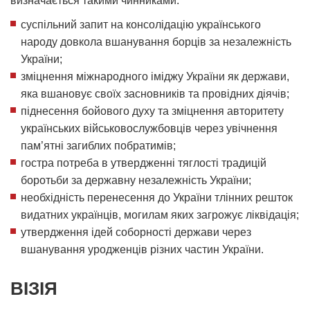
визначається такими чинниками:
суспільний запит на консолідацію українського
народу довкола вшанування борців за незалежність
України;
зміцнення міжнародного іміджу України як держави,
яка вшановує своїх засновників та провідних діячів;
піднесення бойового духу та зміцнення авторитету
українських військовослужбовців через увічнення
пам’ятні загиблих побратимів;
гостра потреба в утвердженні тяглості традицій
боротьби за державну незалежність України;
необхідність перенесення до України тлінних решток
видатних українців, могилам яких загрожує ліквідація;
утвердження ідей соборності держави через
вшанування уродженців різних частин України.
ВІЗІЯ