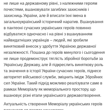
не лише на державному рівні, з належними героям
почестями, вшановувати загиблих захисників і
захисниць України, але й вписати їхні імена в
загальноукраїнський історичний наратив. Вшанування
в пантеоні сучасних українських героїв повинно
відбуватися одночасно і на рівні з вшануванням
найвидатніших українців – людей, які зробили
винятковий внесок у здобуття Україною державної
незалежності. Пошана до героїв минулого і сьогодення
не лише продемонструє тяглість збройної боротьби за
Українську Державу, але й підкреслить виняткову роль
та значення в історії України сучасних героїв, піднесе
авторитет військової служби, зміцнить імідж Збройних
сил України. Такий підхід можливо реалізувати саме в
рамках Меморіалу як меморіального простору, що
вшановує різні етапи українського державотворення.
Актуальність створення Меморіалу українських героїв