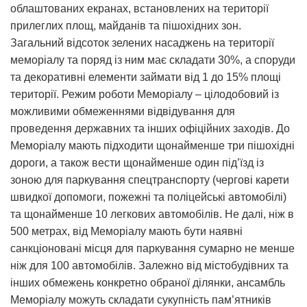
облаштованих екранах, встановлених на території
прилеглих площ, майданів та пішохідних зон.
Загальний відсоток зелених насаджень на території
меморіалу та поряд із ним має складати 30%, а споруди
та декоративні елементи займати від 1 до 15% площі
території. Режим роботи Меморіалу – цілодобовий із
можливими обмеженнями відвідування для
проведення державних та інших офіційних заходів. До
Меморіалу мають підходити щонайменше три пішохідні
дороги, а також вести щонайменше один під’їзд із
зоною для паркування спецтранспорту (чергові карети
швидкої допомоги, пожежні та поліцейські автомобілі)
та щонайменше 10 легкових автомобілів. Не далі, ніж в
500 метрах, від Меморіалу мають бути наявні
санкціоновані місця для паркування сумарно не менше
ніж для 100 автомобілів. Залежно від містобудівних та
інших обмежень конкретно обраної ділянки, ансамбль
Меморіалу можуть складати сукупність пам’ятників