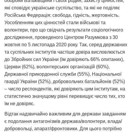
оборони Батьківщини і своїх родин, захисту цінностей,
які сповідує українське суспільство, та які не поділяє
Російська Федерація: свобода, гідність, жертовність.
Уособленням цих цінностей стали військові та
волонтери, про що свідчать результати соціологічного
дослідження, проведеного Центром Разумкова з 30
жовтня по 5 листопада 2020 року. Так, серед державних
та суспільних інститутів частіше довіра висловлюється
до Збройних сил України (їм довіряють 66% опитаних),
Церкви (62%), волонтерських організацій (60%),
Державної прикордонної служби (55%), Національної
гвардії України (52%), добровольчих батальйонів (52%)
– число респондентів, які довіряють цим інститутам, на
статистично значущому рівні перевищує число тих, хто
їм не довіряє.
Відтак надзвичайно важливим для держави завданням
є подолання антагонізмів держава/волонтери, влада/
добровольці, апарат/фронтовики. Для цього потрібно