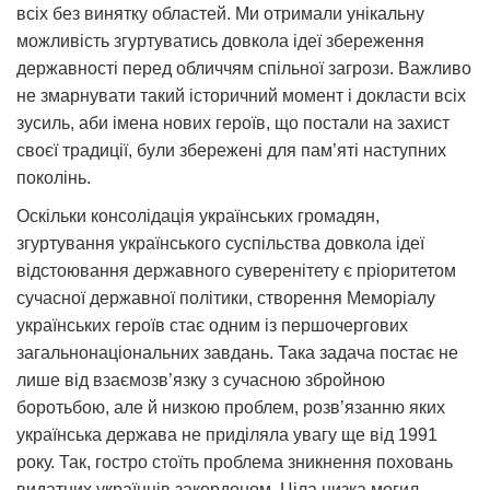
всіх без винятку областей. Ми отримали унікальну
можливість згуртуватись довкола ідеї збереження
державності перед обличчям спільної загрози. Важливо
не змарнувати такий історичний момент і докласти всіх
зусиль, аби імена нових героїв, що постали на захист
своєї традиції, були збережені для пам’яті наступних
поколінь.
Оскільки консолідація українських громадян,
згуртування українського суспільства довкола ідеї
відстоювання державного суверенітету є пріоритетом
сучасної державної політики, створення Меморіалу
українських героїв стає одним із першочергових
загальнонаціональних завдань. Така задача постає не
лише від взаємозв’язку з сучасною збройною
боротьбою, але й низкою проблем, розв’язанню яких
українська держава не приділяла увагу ще від 1991
року. Так, гостро стоїть проблема зникнення поховань
видатних українців закордоном. Ціла низка могил