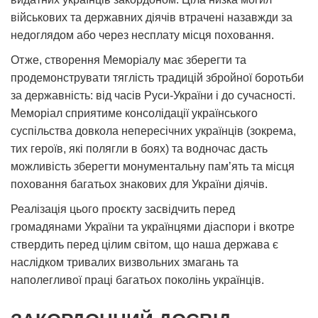
військових та державних діячів втрачені назавжди за
недоглядом або через несплату місця поховання.
Отже, створення Меморіалу має зберегти та
продемонструвати тяглість традицій збройної боротьби
за державність: від часів Руси-України і до сучасності.
Меморіал сприятиме консолідації українського
суспільства довкола непересічних українців (зокрема,
тих героїв, які полягли в боях) та водночас дасть
можливість зберегти монументальну пам’ять та місця
поховання багатьох знакових для України діячів.
Реалізація цього проєкту засвідчить перед
громадянами України та українцями діаспори і вкотре
ствердить перед цілим світом, що наша держава є
наслідком тривалих визвольних змагань та
наполегливої праці багатьох поколінь українців.