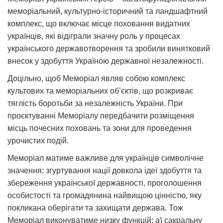
меморіальний, культурно-історичний та ландшафтний
комплекс, що включає місце поховання видатних
українців, які відіграли значну роль у процесах
українського державотворення та зробили винятковий
внесок у здобуття Україною державної незалежності.
Доцільно, щоб Меморіал являв собою комплекс
культових та меморіальних об’єктів, що розкриває
тяглість боротьби за незалежність України. При
проєктуванні Меморіалу передбачити розміщення
місць почесних поховань та зони для проведення
урочистих подій.
Меморіал матиме важливе для українців символічне
значення: згуртування нації довкола ідеї здобуття та
збереження української державності, проголошення
особистості та громадянина найвищою цінністю, яку
покликана оберігати та захищати держава. Тож
Меморіал виконуватиме низку функцій: а) сакральну