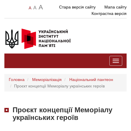
A
Стара версія сайту
Мапа сайту
A
A
Контрастна версія
Toggle
navigati
Головна
Меморіалізація
Національний пантеон
Проєкт концепції Меморіалу українських героїв
Проєкт концепції Меморіалу
українських героїв