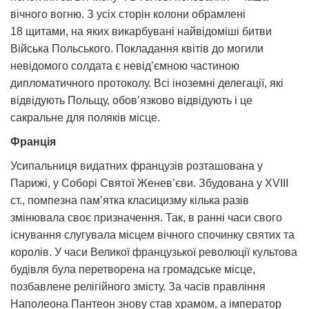
вічного вогню. З усіх сторін колони обрамлені
18 щитами, на яких викарбувані найвідоміші битви
Війська Польського. Покладання квітів до могили
невідомого солдата є невід’ємною частиною
дипломатичного протоколу. Всі іноземні делегації, які
відвідують Польщу, обов’язково відвідують і це
сакральне для поляків місце.
Франція
Усипальниця видатних французів розташована у
Парижі, у Соборі Святої Женев’єви. Збудована у XVIII
ст., помпезна пам’ятка класицизму кілька разів
змінювала своє призначення. Так, в ранні часи свого
існування слугувала місцем вічного спочинку святих та
королів. У часи Великої французької революції культова
будівля була перетворена на громадське місце,
позбавлене релігійного змісту. За часів правління
Наполеона Пантеон знову став храмом, а імператор