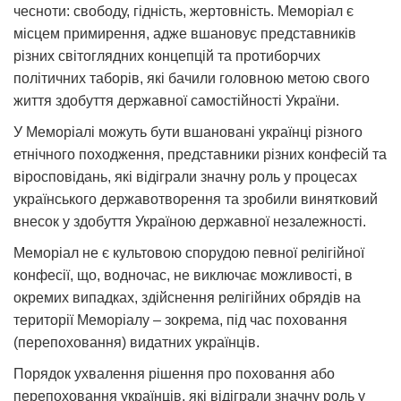
чесноти: свободу, гідність, жертовність. Меморіал є
місцем примирення, адже вшановує представників
різних світоглядних концепцій та протиборчих
політичних таборів, які бачили головною метою свого
життя здобуття державної самостійності України.
У Меморіалі можуть бути вшановані українці різного
етнічного походження, представники різних конфесій та
віросповідань, які відіграли значну роль у процесах
українського державотворення та зробили винятковий
внесок у здобуття Україною державної незалежності.
Меморіал не є культовою спорудою певної релігійної
конфесії, що, водночас, не виключає можливості, в
окремих випадках, здійснення релігійних обрядів на
території Меморіалу – зокрема, під час поховання
(перепоховання) видатних українців.
Порядок ухвалення рішення про поховання або
перепоховання українців, які відіграли значну роль у