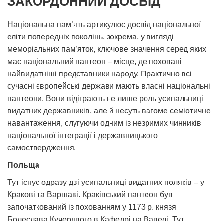
ЗАКОРДОННИЙ ДОСВІД
Національна пам’ять артикулює досвід національної
еліти попередніх поколінь, зокрема, у вигляді
меморіальних пам’яток, ключове значення серед яких
має національний пантеон – місце, де поховані
найвидатніші представники народу. Практично всі
сучасні європейські держави мають власні національні
пантеони. Вони відіграють не лише роль усипальниці
видатних державників, але й несуть вагоме семіотичне
навантаження, слугуючи одним із незримих чинників
національної інтеграції і державницького
самоствердження.
Польща
Тут існує одразу дві усипальниці видатних поляків – у
Кракові та Варшаві. Краківський пантеон був
започаткований із похованням у 1173 р. князя
Болеслава Кучерявого в Кафедрі на Вавелі. Тут