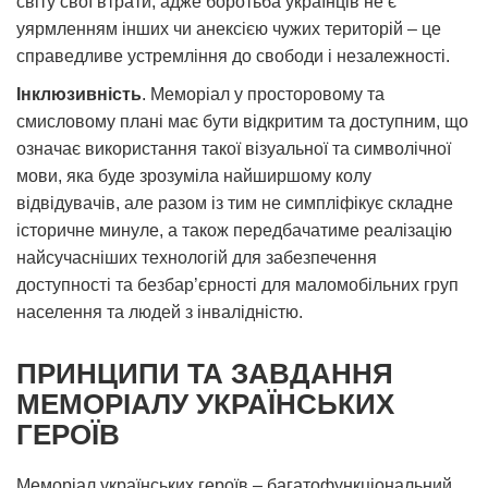
світу свої втрати; адже боротьба українців не є
уярмленням інших чи анексією чужих територій – це
справедливе устремління до свободи і незалежності.
Інклюзивність
. Меморіал у просторовому та
смисловому плані має бути відкритим та доступним, що
означає використання такої візуальної та символічної
мови, яка буде зрозуміла найширшому колу
відвідувачів, але разом із тим не симпліфікує складне
історичне минуле, а також передбачатиме реалізацію
найсучасніших технологій для забезпечення
доступності та безбар’єрності для маломобільних груп
населення та людей з інвалідністю.
ПРИНЦИПИ ТА ЗАВДАННЯ
МЕМОРІАЛУ УКРАЇНСЬКИХ
ГЕРОЇВ
Меморіал українських героїв – багатофункціональний