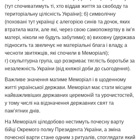
(тут спочиватимуть ті, хто віддав життя за свободу та
територіальну цілісність України); б) символічну
(поховані тут українці є алегорією синів та дочок, яких
втратила мати, але які, через свою самопожертву в ім’я
матері, ніколи не будуть забутими); в) виховну (держава
підносить та звеличує не матеріальні блага і владу, а
чесноти звитяжців, які спочили в Меморіалі);
г) скульптурна група, що розкриває тяглість боротьби за
незалежність України (від княжої доби до сьогодення).
Важливе значення матиме Меморіал і в щоденному
житті української держави. Меморіал має стати місцем
найважливіших державних церемоній та урочистостей,
у тому числі на відзначення державних свят та
пам’ятних днів.
На Меморіалі цілодобово нестимуть почесну варту
бійці Окремого полку Президента України, а зміна
почесної варти стане одним з ритуалів, споглядати який