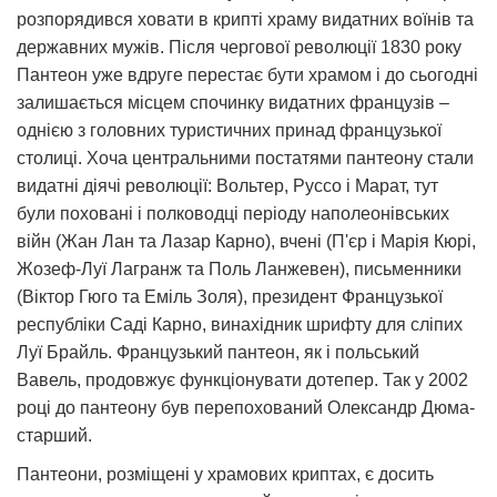
розпорядився ховати в крипті храму видатних воїнів та
державних мужів. Після чергової революції 1830 року
Пантеон уже вдруге перестає бути храмом і до сьогодні
залишається місцем спочинку видатних французів –
однією з головних туристичних принад французької
столиці. Хоча центральними постатями пантеону стали
видатні діячі революції: Вольтер, Руссо і Марат, тут
були поховані і полководці періоду наполеонівських
війн (Жан Лан та Лазар Карно), вчені (П'єр і Марія Кюрі,
Жозеф-Луї Лагранж та Поль Ланжевен), письменники
(Віктор Гюго та Еміль Золя), президент Французької
республіки Саді Карно, винахідник шрифту для сліпих
Луї Брайль. Французький пантеон, як і польський
Вавель, продовжує функціонувати дотепер. Так у 2002
році до пантеону був перепохований Олександр Дюма-
старший.
Пантеони, розміщені у храмових криптах, є досить