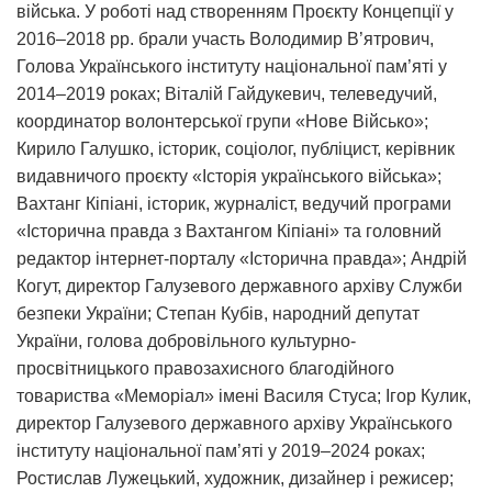
війська. У роботі над створенням Проєкту Концепції у
2016–2018 рр. брали участь Володимир В’ятрович,
Голова Українського інституту національної пам’яті у
2014–2019 роках; Віталій Гайдукевич, телеведучий,
координатор волонтерської групи «Нове Військо»;
Кирило Галушко, історик, соціолог, публіцист, керівник
видавничого проєкту «Історія українського війська»;
Вахтанг Кіпіані, історик, журналіст, ведучий програми
«Історична правда з Вахтангом Кіпіані» та головний
редактор інтернет-порталу «Історична правда»; Андрій
Когут, директор Галузевого державного архіву Служби
безпеки України; Степан Кубів, народний депутат
України, голова добровільного культурно-
просвітницького правозахисного благодійного
товариства «Меморіал» імені Василя Стуса; Ігор Кулик,
директор Галузевого державного архіву Українського
інституту національної пам’яті у 2019–2024 роках;
Ростислав Лужецький, художник, дизайнер і режисер;