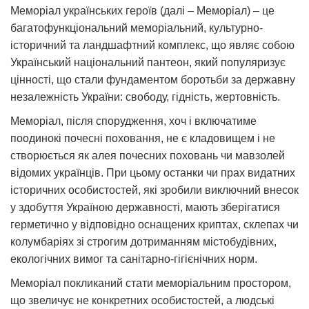
Меморіал українських героїв (далі – Меморіал) – це
багатофункціональний меморіальний, культурно-
історичний та ландшафтний комплекс, що являє собою
Український національний пантеон, який популяризує
цінності, що стали фундаментом боротьби за державну
незалежність України: свободу, гідність, жертовність.
Меморіал, після спорудження, хоч і включатиме
поодинокі почесні поховання, не є кладовищем і не
створюється як алея почесних поховань чи мавзолей
відомих українців. При цьому останки чи прах видатних
історичних особистостей, які зробили виключний внесок
у здобуття Україною державності, мають зберігатися
герметично у відповідно оснащених криптах, склепах чи
колумбаріях зі строгим дотриманням містобудівних,
екологічних вимог та санітарно-гігієнічних норм.
Меморіал покликаний стати меморіальним простором,
що звеличує не конкретних особистостей, а людські