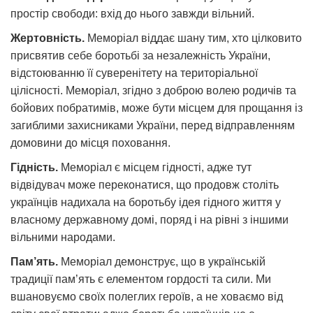
простір свободи: вхід до нього завжди вільний.
Жертовність.
Меморіал віддає шану тим, хто цілковито
присвятив себе боротьбі за незалежність України,
відстоюванню її суверенітету на територіальної
цілісності. Меморіал, згідно з доброю волею родичів та
бойових побратимів, може бути місцем для прощання із
загиблими захисниками України, перед відправленням
домовини до місця поховання.
Гідність.
Меморіал є місцем гідності, адже тут
відвідувач може переконатися, що продовж століть
українців надихала на боротьбу ідея гідного життя у
власному державному домі, поряд і на рівні з іншими
вільними народами.
Пам’ять.
Меморіал демонструє, що в українській
традиції пам’ять є елементом гордості та сили. Ми
вшановуємо своїх полеглих героїв, а не ховаємо від