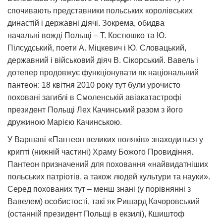
спочивають представники польських королівських
династій і державні діячі. Зокрема, обидва
начальні вожді Польщі – Т. Костюшко та Ю.
Пілсудський, поети А. Міцкевич і Ю. Словацький,
державний і військовий діяч В. Сікорський. Вавель і
дотепер продовжує функціонувати як національний
пантеон: 18 квітня 2010 року тут були урочисто
поховані загиблі в Смоленській авіакатастрофі
президент Польщі Лех Качинський разом з його
дружиною Марією Качинською.
У Варшаві «Пантеон великих поляків» знаходиться у
крипті (нижній частині) Храму Божого Провидіння.
Пантеон призначений для поховання «найвидатніших
польських патріотів, а також людей культури та науки».
Серед похованих тут – менш знані (у порівнянні з
Вавелем) особистості, такі як Ришард Качоровський
(останній президент Польщі в екзилі), Кшиштоф