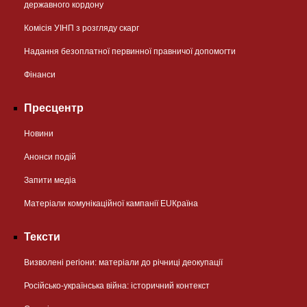
державного кордону
Комісія УІНП з розгляду скарг
Надання безоплатної первинної правничої допомогти
Фінанси
Пресцентр
Новини
Анонси подій
Запити медіа
Матеріали комунікаційної кампанії EUКраїна
Тексти
Визволені регіони: матеріали до річниці деокупації
Російсько-українська війна: історичний контекст