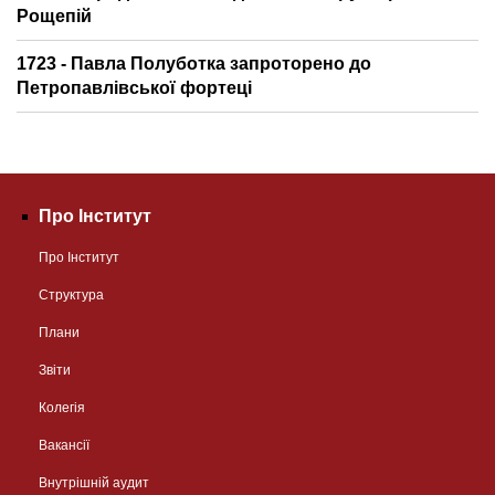
Рощепій
1723 - Павла Полуботка запроторено до
Петропавлівської фортеці
Про Інститут
Про Інститут
Структура
Плани
Звіти
Колегія
Вакансії
Внутрішній аудит