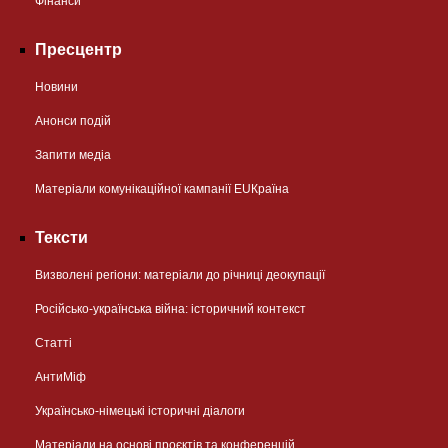
Фінанси
Пресцентр
Новини
Анонси подій
Запити медіа
Матеріали комунікаційної кампанії EUКраїна
Тексти
Визволені регіони: матеріали до річниці деокупації
Російсько-українська війна: історичний контекст
Статті
АнтиМіф
Українсько-німецькі історичні діалоги
Матеріали на основі проєктів та конференцій