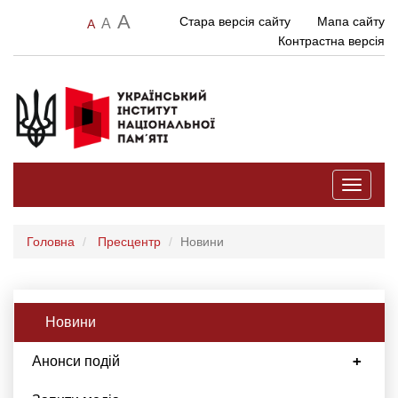
A
Стара версія сайту
Мапа сайту
A
A
Контрастна версія
Toggle
navigati
Головна
Пресцентр
Новини
Новини
Анонси подій