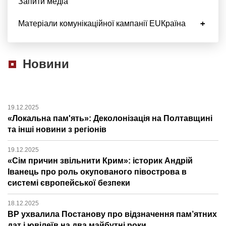
Запити медіа
Матеріали комунікаційної кампанії EUКраїна
Новини
19.12.2025
«Локальна пам'ять»: Деколонізація на Полтавщині
та інші новини з регіонів
19.12.2025
«Сім причин звільнити Крим»: історик Андрій
Іванець про роль окупованого півострова в
системі європейської безпеки
18.12.2025
ВР ухвалила Постанову про відзначення пам’ятних
дат і ювілеїв на два майбутні роки