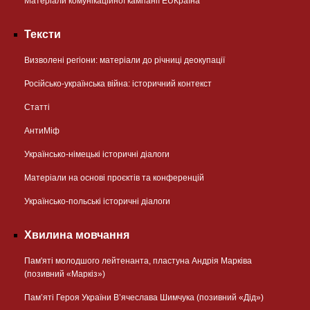
Матеріали комунікаційної кампанії EUКраїна
Тексти
Визволені регіони: матеріали до річниці деокупації
Російсько-українська війна: історичний контекст
Статті
АнтиМіф
Українсько-німецькі історичні діалоги
Матеріали на основі проєктів та конференцій
Українсько-польські історичні діалоги
Хвилина мовчання
Пам'яті молодшого лейтенанта, пластуна Андрія Марківа
(позивний «Маркіз»)
Пам’яті Героя України В’ячеслава Шимчука (позивний «Дід»)