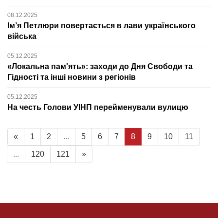
08.12.2025
Ім’я Петлюри повертається в лави українського
війська
05.12.2025
«Локальна пам'ять»: заходи до Дня Свободи та
Гідності та інші новини з регіонів
05.12.2025
На честь Голови УІНП перейменували вулицю
«
1
2
...
5
6
7
8
9
10
11
...
120
121
»