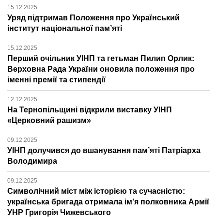
15.12.2025
Уряд підтримав Положення про Український
інститут національної пам’яті
15.12.2025
Перший очільник УІНП та гетьман Пилип Орлик:
Верховна Рада України оновила положення про
іменні премії та стипендії
12.12.2025
На Тернопільщині відкрили виставку УІНП
«Церковний рашизм»
09.12.2025
УІНП долучився до вшанування пам’яті Патріарха
Володимира
09.12.2025
Символічний міст між історією та сучасністю:
українська бригада отримала ім'я полковника Армії
УНР Григорія Чижевського