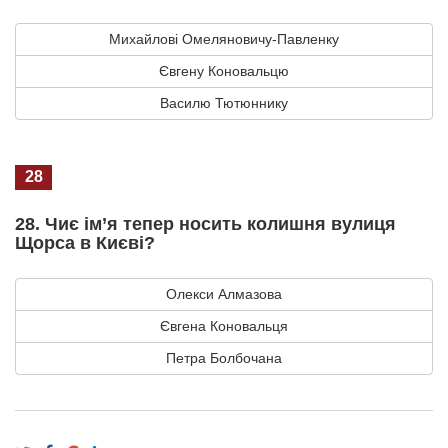
Михайлові Омеляновичу-Павленку
Євгену Коновальцю
Василю Тютюннику
28
28. Чиє ім’я тепер носить колишня вулиця
Щорса в Києві?
Олекси Алмазова
Євгена Коновальця
Петра Болбочана