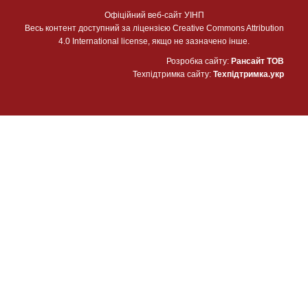
Офіційний веб-сайт УІНП
Весь контент доступний за ліцензією Creative Commons Attribution
4.0 International license, якщо не зазначено інше.
Розробка сайту:
Рансайт ТОВ
Техпідтримка сайту:
Техпідтримка.укр