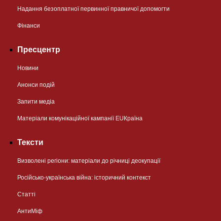
Надання безоплатної первинної правничої допомогти
Фінанси
Пресцентр
Новини
Анонси подій
Запити медіа
Матеріали комунікаційної кампанії EUКраїна
Тексти
Визволені регіони: матеріали до річниці деокупації
Російсько-українська війна: історичний контекст
Статті
АнтиМіф