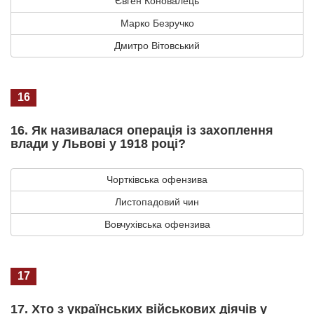
Євген Коновалець
Марко Безручко
Дмитро Вітовський
16
16. Як називалася операція із захоплення
влади у Львові у 1918 році?
Чортківська офензива
Листопадовий чин
Вовчухівська офензива
17
17. Хто з українських військових діячів у