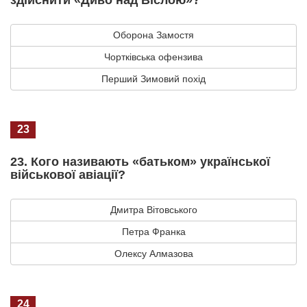
Оборона Замостя
Чортківська офензива
Перший Зимовий похід
23
23. Кого називають «батьком» української
військової авіації?
Дмитра Вітовського
Петра Франка
Олексу Алмазова
24