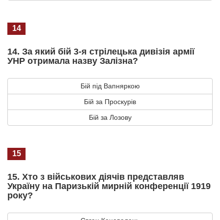
14
14. За який бій 3-я стрілецька дивізія армії
УНР отримала назву Залізна?
Бій під Вапняркою
Бій за Проскурів
Бій за Лозову
15
15. Хто з військових діячів представляв
Україну на Паризькій мирній конференції 1919
року?