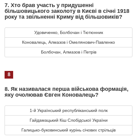
7. Хто брав участь у придушенні
більшовицького заколоту в Києві в січні 1918
року та звільненні Криму від більшовиків?
Удовиченко, Болбочан і Тютюнник
Коновалець, Алмазов і Омелянович-Павленко
Болбочан, Алмазов і Петрів
8
8. Як називалася перша військова формація,
яку очолював Євген Коновалець?
1-й Український республіканський полк
Гайдамацький Кіш Слобідської України
Галицько-буковинський курінь січових стрільців