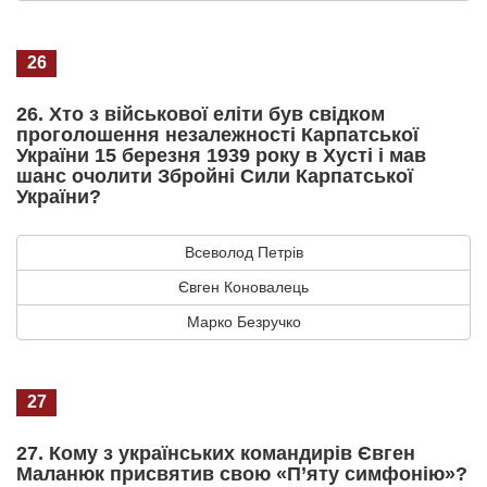
26
26. Хто з військової еліти був свідком
проголошення незалежності Карпатської
України 15 березня 1939 року в Хусті і мав
шанс очолити Збройні Сили Карпатської
України?
Всеволод Петрів
Євген Коновалець
Марко Безручко
27
27. Кому з українських командирів Євген
Маланюк присвятив свою «П’яту симфонію»?