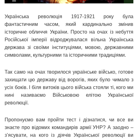
Українська революція 1917-1921 року була
фантастичним часом, який кардинально змінив
історичне обличчя України. Просто на очах із небуття
Російської імперії відроджувалася вільна Українська
держава зі своїми інституціями, мовою, державними
символами, культурними та історичними традиціями.
Так само на очах творилося українське військо, готове
захищати цю державу від ворогів, яких було чимало з
усіх боків. І біля витоків цього війська стояли ті, кого ми
нині називаємо Військовою елітою Української
революції.
Пропонуємо вам пройти тест і дізнатися, чи все ви
знаєте про відомих командирів армії УНР? А заодно –
з’ясувати, на кого із діячів Української революції ви