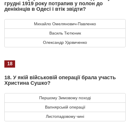
грудні 1919 року потрапив у полон до
денікінців в Одесі і втік звідти?
Михайло Омелянович-Павленко
Василь Тютюник
Олександр Удовиченко
18
18. У якій військовій операції брала участь
Христина Сушко?
Першому Зимовому поході
Вапнярській операції
Листопадовому чині