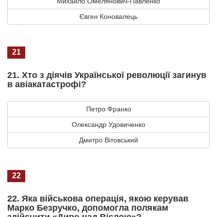
Михайло Омелянович-Павленко
Євген Коновалець
21
21. Хто з діячів Української революції загинув
в авіакатастрофі?
Петро Франко
Олександр Удовиченко
Дмитро Вітовський
22
22. Яка військова операція, якою керував
Марко Безручко, допомогла полякам
здійснити «Диво над Віслою»?