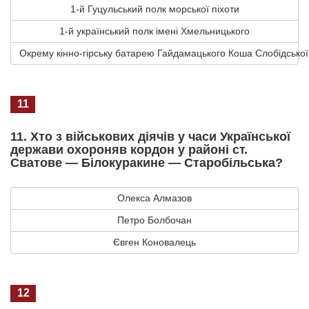
1-й Гуцульський полк морської піхоти
1-й український полк імені Хмельницького
Окрему кінно-гірську батарею Гайдамацького Коша Слобідської
11
11. Хто з військових діячів у часи Української
держави охороняв кордон у районі ст.
Сватове — Білокуракине — Старобільська?
Олекса Алмазов
Петро Болбочан
Євген Коновалець
12