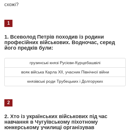
схожі?
1
1. Всеволод Петрів походив із родини
професійних військових. Водночас, серед
його предків були:
грузинські князі Русієви-Курцебашвілі
вояк війська Карла ХІІ, учасник Північної війни
князівські роди Трубецьких і Долгоруких
2
2. Хто із українських військових під час
навчання в Чугуївському піхотному
юнкерському училищі організував