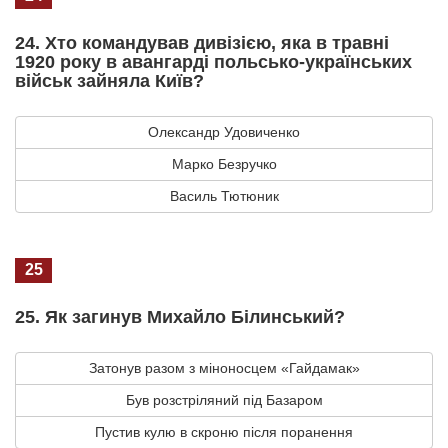
24. Хто командував дивізією, яка в травні
1920 року в авангарді польсько-українських
військ зайняла Київ?
Олександр Удовиченко
Марко Безручко
Василь Тютюник
25
25. Як загинув Михайло Білинський?
Затонув разом з міноносцем «Гайдамак»
Був розстріляний під Базаром
Пустив кулю в скроню після поранення