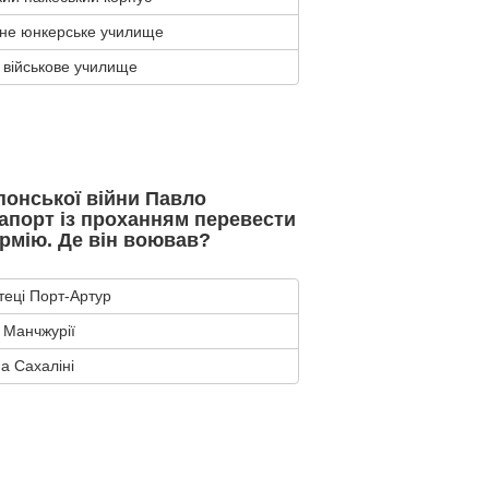
тне юнкерське училище
 військове училище
понської війни Павло
апорт із проханням перевести
армію. Де він воював?
еці Порт-Артур
 Манчжурії
а Сахаліні