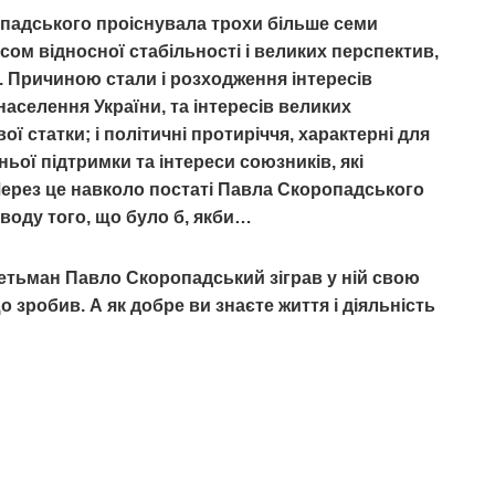
падського проіснувала трохи більше семи
асом відносної стабільності і великих перспектив,
. Причиною стали і розходження інтересів
населення України, та інтересів великих
ї статки; і політичні протиріччя, характерні для
ньої підтримки та інтереси союзників, які
Через це навколо постаті Павла Скоропадського
риводу того, що було б, якби…
 гетьман Павло Скоропадський зіграв у ній свою
що зробив. А як добре ви знаєте життя і діяльність