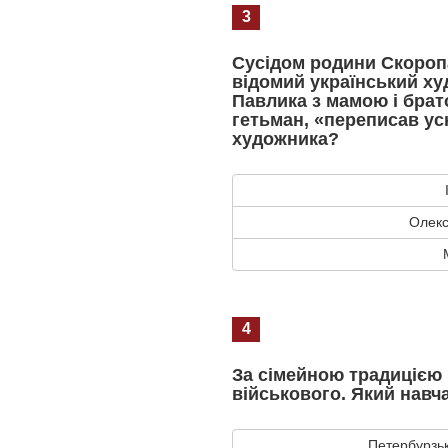
3
Сусідом родини Скороп
відомий український ху
Павлика з мамою і брато
гетьман, «переписав ус
художника?
Олек
4
За сімейною традицією 
військового. Який навч
Петербурзьк