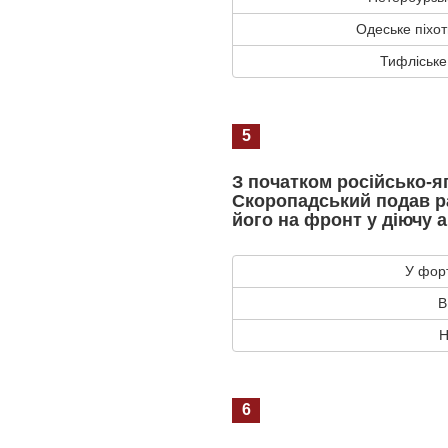
Одеське піхо
Тифліське
5
З початком російсько-я
Скоропадський подав р
його на фронт у діючу 
У форт
В
Н
6