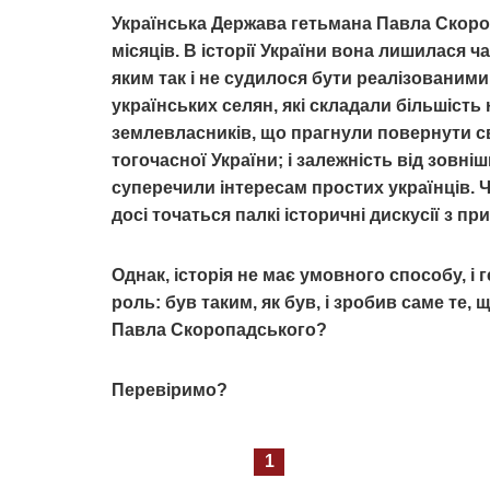
Українська Держава гетьмана Павла Скоро
місяців. В історії України вона лишилася ч
яким так і не судилося бути реалізованими
українських селян, які складали більшість 
землевласників, що прагнули повернути сво
тогочасної України; і залежність від зовніш
суперечили інтересам простих українців. 
досі точаться палкі історичні дискусії з п
Однак, історія не має умовного способу, і
роль: був таким, як був, і зробив саме те, 
Павла Скоропадського?
Перевіримо?
1