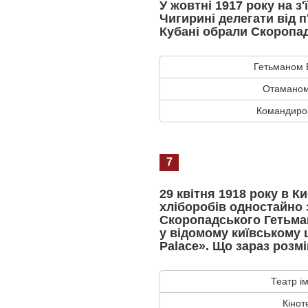
У жовтні 1917 року на з'
Чигирині делегати від п
Кубані обрали Скоропа
Гетьманом 
Отаманом 
Командиром
7
29 квітня 1918 року в Ки
хліборобів одностайно
Скоропадського Гетьман
у відомому київському 
Palaсе». Що зараз розмі
Театр і
Кінот