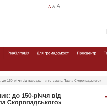
A
A
A
Реабілітація
Для громадськості
Пресцентр
Т
: до 150-річчя від народження гетьмана Павла Скоропадського»
ик: до 150-річчя від
ла Скоропадського»