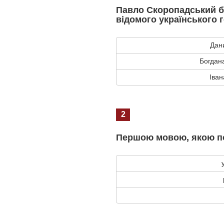
Павло Скоропадський 
відомого українського 
Дан
Богдан
Іван
2
Першою мовою, якою п