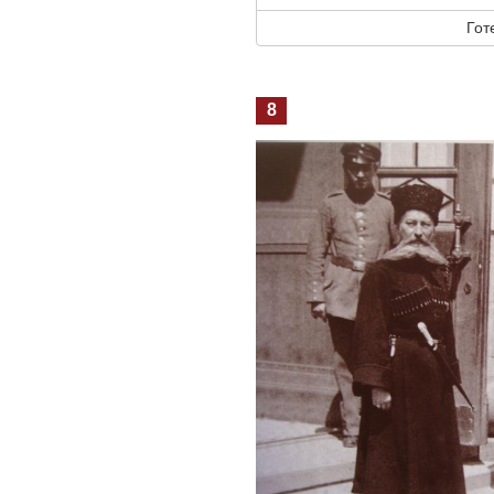
Гот
8