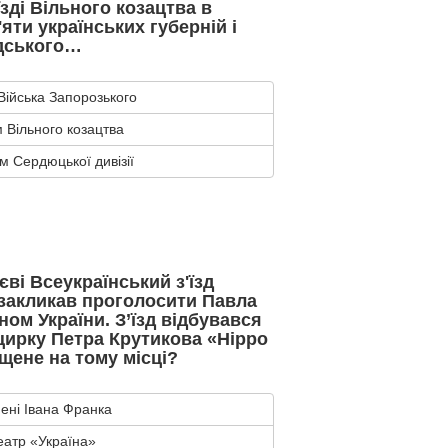
їзді Вільного козацтва в
'яти українських губерній і
дського…
Війська Запорозького
Вільного козацтва
 Сердюцької дивізії
єві Всеукраїнський з'їзд
 закликав проголосити Павла
ом України. З’їзд відбувався
цирку Петра Крутикова «Нірро
щене на тому місці?
мені Івана Франка
еатр «Україна»