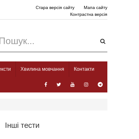
Стара версія сайту
Мапа сайту
Контрастна версія
ексти
Хвилина мовчання
Контакти
Інші тести