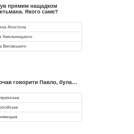
був прямим нащадком
гетьмана. Якого саме?
ила Апостола
а Хмельницького
а Виговського
очав говорити Павло, була…
українська
російська
німецька