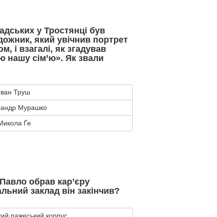
адських у Тростянці був
дожник, який увічнив портрет
м, і взагалі, як згадував
ю нашу сім’ю». Як звали
Іван Труш
сандр Мурашко
Микола Ґе
Павло обрав кар’єру
альний заклад він закінчив?
ий пажеський корпус