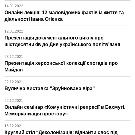
14.01.2022
Онлайн лекція: 12 маловідомих фактів із життя та
діяльності Івана Огієнка
12.01.2022
Презентація документального циклу про
шістдесятників до Дня українського політв’язня
23.12.2021
Презентація херсонської колекції спогадів про
Майдан
22.12.2021
Вулична виставка "Зруйнована віра"
22.12.2021
Онлайн семінар «Комуністичні репресії в Бахмуті.
Меморіалізація простору»
16.12.2021
Круглий стіл “Деколонізація: віднайти своє під