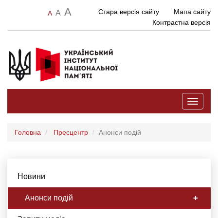
A
Стара версія сайту
Мапа сайту
A
A
Контрастна версія
Toggle
navigati
Головна
Пресцентр
Анонси подій
Новини
Анонси подій