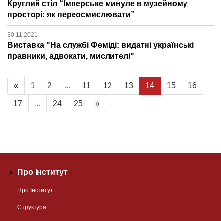
Круглий стіл “Імперське минуле в музейному
просторі: як переосмислювати”
30.11.2021
Виставка "На службі Феміді: видатні українські
правники, адвокати, мислителі"
«
1
2
...
11
12
13
14
15
16
17
...
24
25
»
Про Інститут
Про Інститут
Структура