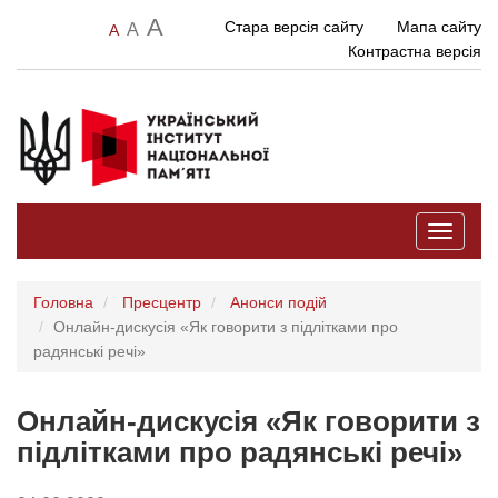
A
Стара версія сайту
Мапа сайту
A
A
Контрастна версія
Toggle
navigati
Головна
Пресцентр
Анонси подій
Онлайн-дискусія «Як говорити з підлітками про
радянські речі»
Онлайн-дискусія «Як говорити з
підлітками про радянські речі»