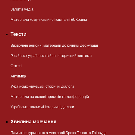
Запити медіа
Матеріали комунікаційної кампанії EUКраїна
Тексти
Визволені регіони: матеріали до річниці деокупації
Російсько-українська війна: історичний контекст
Статті
АнтиМіф
Українсько-німецькі історичні діалоги
Матеріали на основі проєктів та конференцій
Українсько-польські історичні діалоги
Хвилина мовчання
Пам’яті штурмовика з Австралії Брока Тенанта Грінвуда