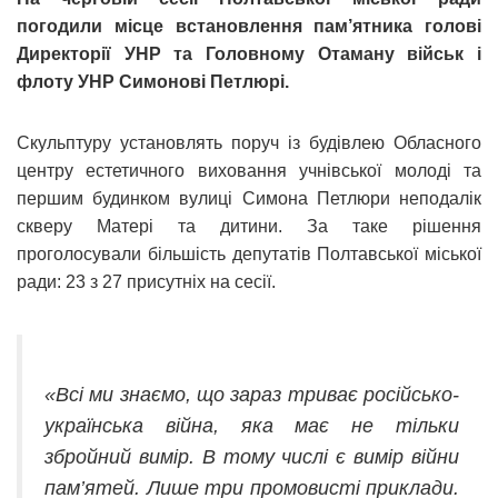
погодили місце встановлення пам’ятника голові
Директорії УНР та Головному Отаману військ і
флоту УНР Симонові Петлюрі.
Скульптуру установлять поруч із будівлею Обласного
центру естетичного виховання учнівської молоді та
першим будинком вулиці Симона Петлюри неподалік
скверу Матері та дитини. За таке рішення
проголосували більшість депутатів Полтавської міської
ради: 23 з 27 присутніх на сесії.
«Всі ми знаємо, що зараз триває російсько-
українська війна, яка має не тільки
збройний вимір. В тому числі є вимір війни
пам’ятей. Лише три промовисті приклади.