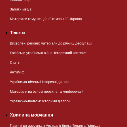
Запити медіа
Матеріали комунікаційної кампанії EUКраїна
Тексти
Визволені регіони: матеріали до річниці деокупації
Російсько-українська війна: історичний контекст
Статті
АнтиМіф
Українсько-німецькі історичні діалоги
Матеріали на основі проєктів та конференцій
Українсько-польські історичні діалоги
Хвилина мовчання
Пам’яті штурмовика з Австралії Брока Тенанта Грінвуда