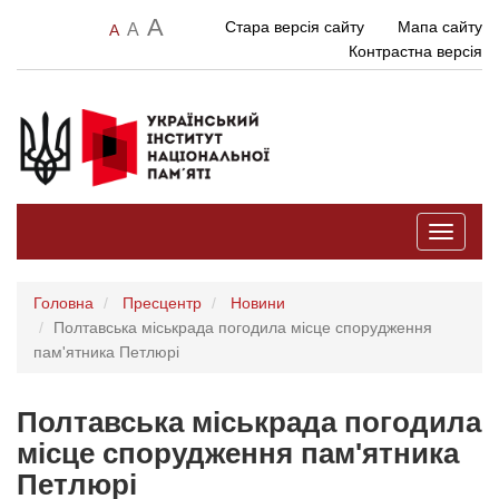
A
Стара версія сайту
Мапа сайту
A
A
Контрастна версія
Toggle
navigati
Головна
Пресцентр
Новини
Полтавська міськрада погодила місце спорудження
пам'ятника Петлюрі
Полтавська міськрада погодила
місце спорудження пам'ятника
Петлюрі