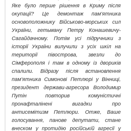
Яке було перше рішення в Криму після
окупації? Це демонтаж пам’ятника
основоположнику Військово-морських сил
України, гетьману Петру Конашевичу-
Сагайдачному. Потім усі підручники з
історії України вилучили з усіх шкіл на
території півострова, звезли до
Сімферополя і там в одному із двориків
спалили. Відразу після встановлення
пам’ятника Симонові Петлюрі у Вінниці,
президент держави-агресора Володимир
Путін повторив комуністичні
пронафталінені вигадки про
антисемітизм Петлюри. Отже, Ваше
голосування, панове депутати, стане
внеском у протидію російській агресії у