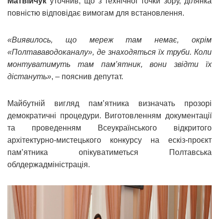
Матвійчук
уточнив, що з технічної точки зору, ділянка
повністю відповідає вимогам для встановлення.
«Виявилось, що мереж там немає, окрім
«Полтававодоканалу», де знаходяться їх труби. Коли
монтуватимуть там пам’ятник, вони звідти їх
дістануть»
, – пояснив депутат.
Майбутній вигляд пам’ятника визначать прозорі
демократичні процедури. Виготовленням документації
та проведенням Всеукраїнського відкритого
архітектурно-мистецького конкурсу на ескіз-проєкт
пам’ятника опікуватиметься Полтавська
облдержадміністрація.