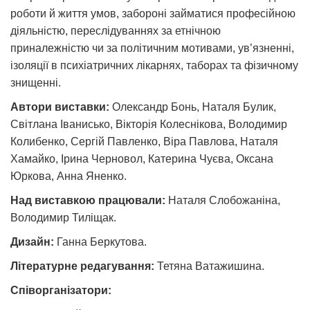
роботи й життя умов, забороні займатися професійною
діяльністю, переслідуваннях за етнічною
приналежністю чи за політичним мотивами, ув’язненні,
ізоляції в психіатричних лікарнях, таборах та фізичному
знищенні.
Автори виставки:
Олександр Бонь, Наталя Булик,
Світлана Іванисько, Вікторія Колеснікова, Володимир
Колибенко, Сергій Павленко, Віра Павлова, Наталя
Хамайко, Ірина Черновол, Катерина Чуєва, Оксана
Юркова, Анна Яненко.
Над виставкою працювали:
Наталя Слобожаніна,
Володимир Тиліщак.
Дизайн:
Ганна Беркутова.
Літературне редагування:
Тетяна Ватажишина.
Співорганізатори: