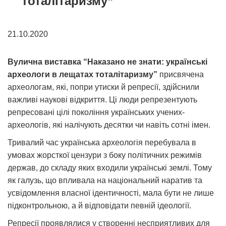
тоталітаризму”
21.10.2020
Вулична виставка “Наказано не знати: українські
археологи в лещатах тоталітаризму”
присвячена
археологам, які, попри утиски й репресії, здійснили
важливі наукові відкриття. Ці люди репрезентують
репресовані цілі покоління українських учених-
археологів, які налічують десятки чи навіть сотні імен.
Тривалий час українська археологія перебувала в
умовах жорсткої цензури з боку політичних режимів
держав, до складу яких входили українські землі. Тому
як галузь, що впливала на національний наратив та
усвідомлення власної ідентичності, мала бути не лише
підконтрольною, а й відповідати певній ідеології.
Репресії проявлялися у створенні несприятливих для