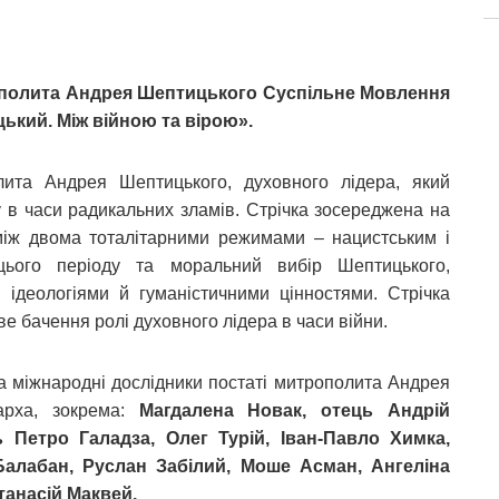
рополита Андрея Шептицького Суспільне Мовлення
кий. Між війною та вірою».
ита Андрея Шептицького, духовного лідера, який
у в часи радикальних зламів. Стрічка зосереджена на
між двома тоталітарними режимами – нацистським і
 цього періоду та моральний вибір Шептицького,
ідеологіями й гуманістичними цінностями. Стрічка
ве бачення ролі духовного лідера в часи війни.
та міжнародні дослідники постаті митрополита Андрея
рарха, зокрема:
Магдалена Новак, отець Андрій
 Петро Галадза, Олег Турій, Іван-Павло Химка,
Балабан, Руслан Забілий, Моше Асман, Ангеліна
танасій Маквей.