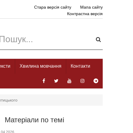
Стара версія сайту
Мапа сайту
Контрастна версія
ексти
Хвилина мовчання
Контакти
птицького
Матеріали по темі
.04.2026