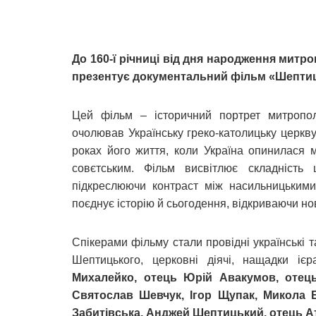
До 160‑ї річниці від дня народження мит
презентує документальний фільм «Шептиць
Цей фільм – історичний портрет митропол
очолював Українську греко-католицьку церкв
роках його життя, коли Україна опинилася 
совєтським. Фільм висвітлює складність
підкреслюючи контраст між насильницькими 
поєднує історію й сьогодення, відкриваючи но
Спікерами фільму стали провідні українські 
Шептицького, церковні діячі, нащадки іє
Михалейко, отець Юрій Авакумов, отець
Святослав Шевчук, Ігор Щупак, Микола 
Забитівська, Анджей Шептицький, отець А