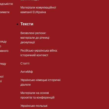
адськістю
Матеріали комунікаційної
римати
кампанії EUКраїна
Тексти
Визволені регіони:
матеріали до річниці
гляду
деокупації
о
Російсько-українська війна:
авного
історичний контекст
Статті
гляду
АнтиМіф
ної
Українсько-німецькі історичні
ої
діалоги
Матеріали на основі
проєктів та конференцій
Українсько-польські