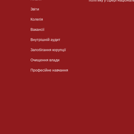
політику у сфері націонал
Звіти
Колегія
Вакансії
Внутрішній аудит
Запобігання корупції
Очищення влади
Професійне навчання