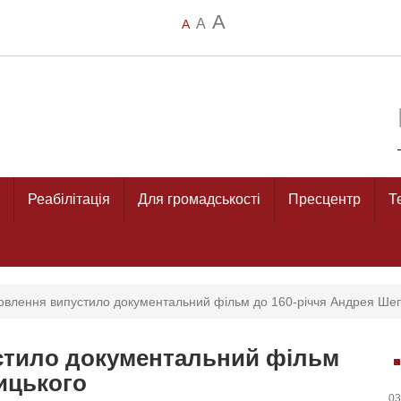
A
A
A
Реабілітація
Для громадськості
Пресцентр
Т
овлення випустило документальний фільм до 160-річчя Андрея Ше
стило документальний фільм
ицького
03