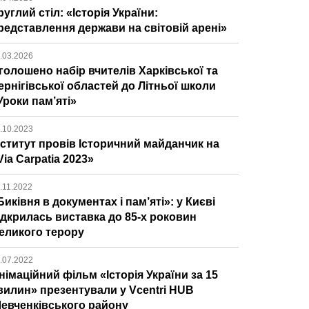
руглий стіл: «Історія України:
редставлення держави на світовій арені»
.03.2026
голошено набір вчителів Харківської та
ернігівської областей до Літньої школи
Уроки пам’яті»
.10.2023
нститут провів Історичний майданчик на
Via Carpatia 2023»
.11.2022
Биківня в документах і пам’яті»: у Києві
ідкрилась виставка до 85-х роковин
еликого терору
.07.2022
німаційний фільм «Історія України за 15
вилин» презентували у Vcentri HUB
евченківського району