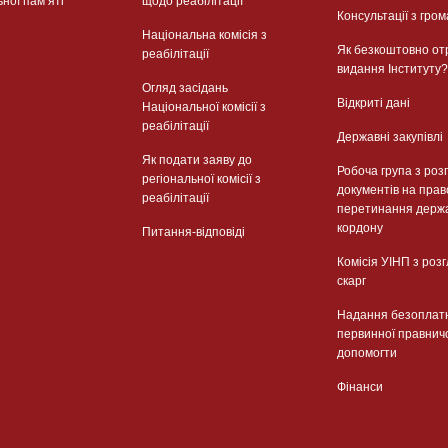
ьної памʼяті
щодо реабілітації
Консультації з гром
Національна комісія з
Як безкоштовно от
реабілітації
видання Інституту?
Огляд засідань
Відкриті дані
Національної комісії з
реабілітації
Державні закупівлі
Як подати заяву до
Робоча група з роз
регіональної комісії з
документів на прав
реабілітації
перетинання держ
кордону
Питання-відповіді
Комісія УІНП з роз
скарг
Надання безоплат
первинної правнич
допомогти
Фінанси