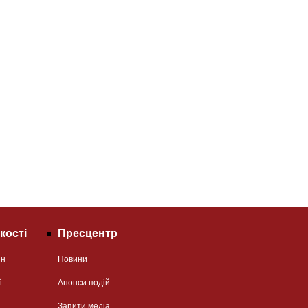
кості
Пресцентр
ян
Новини
ї
Анонси подій
Запити медіа