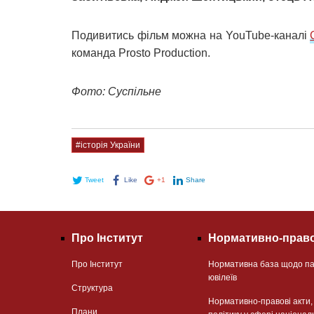
Подивитись фільм можна на YouTube-каналі
команда Prosto Production.
Фото: Суспільне
#історія України
Tweet
Like
+1
Share
Про Інститут
Нормативно-право
Про Інститут
Нормативна база щодо па
ювілеїв
Структура
Нормативно-правові акти
Плани