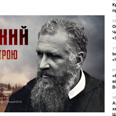
К
п
23
О
Ч
«
17
І
«
07
«
в
В
29
А
х
Ш