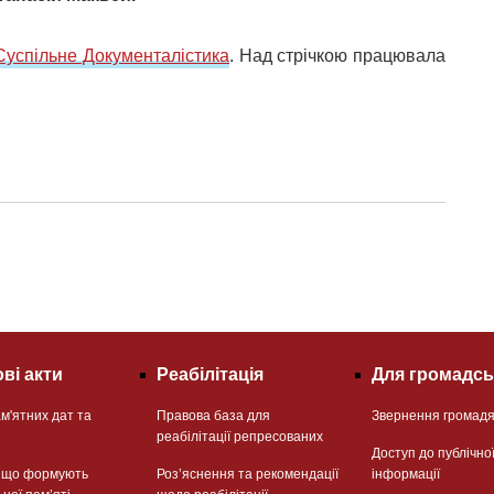
Суспільне Документалістика
. Над стрічкою працювала
ві акти
Реабілітація
Для громадсь
м'ятних дат та
Правова база для
Звернення громад
реабілітації репресованих
Доступ до публічно
, що формують
Розʼяснення та рекомендації
інформації