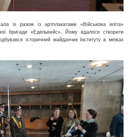
ала їх разом із артплакатами «Військова еліта»
ової бригади «Едельвейс». Йому вдалося створити
ідбувався історичний майданчик Інституту в межах