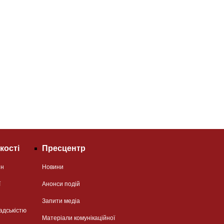
кості
Пресцентр
ян
Новини
ї
Анонси подій
Запити медіа
адськістю
Матеріали комунікаційної