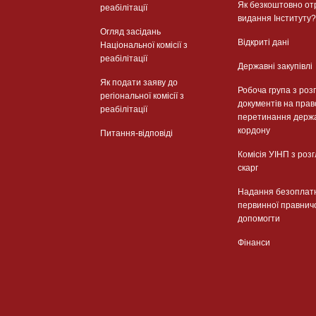
Як безкоштовно от
реабілітації
видання Інституту?
Огляд засідань
Відкриті дані
Національної комісії з
реабілітації
Державні закупівлі
Як подати заяву до
Робоча група з роз
регіональної комісії з
документів на прав
реабілітації
перетинання держ
кордону
Питання-відповіді
Комісія УІНП з роз
скарг
Надання безоплат
первинної правнич
допомогти
Фінанси