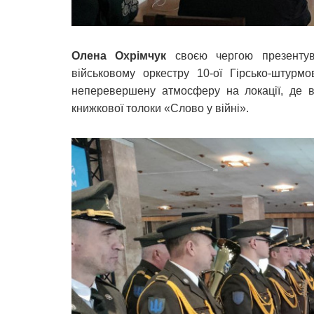
Олена Охрімчук
своєю чергою презентув
військовому оркестру 10-ої Гірсько-штурм
неперевершену атмосферу на локації, де в
книжкової толоки «Слово у війні».