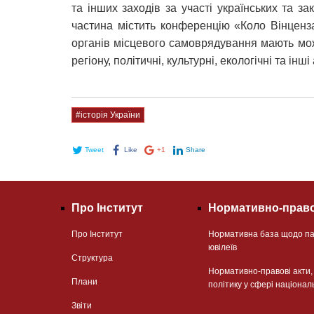
та інших заходів за участі українських та з
частина містить конференцію «Коло Вінценз
органів місцевого самоврядування мають мо
регіону, політичні, культурні, екологічні та інш
#історія України
Tweet
Like
+1
Share
Про Інститут
Нормативно-право
Про Інститут
Нормативна база щодо па
ювілеїв
Структура
Нормативно-правові акти
Плани
політику у сфері націонал
Звіти