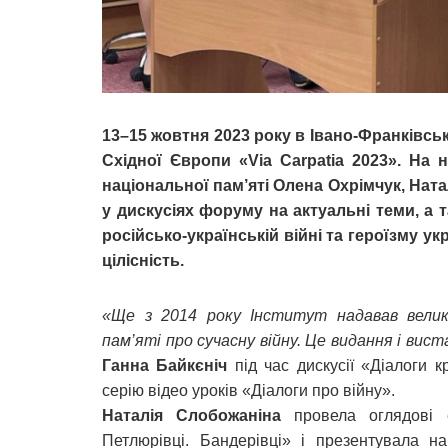
13–15 жовтня 2023 року в Івано-Франківс
Східної Європи «Via Carpatia 2023». На н
національної пам’яті Олена Охрімчук, Ната
у дискусіях форуму на актуальні теми, а 
російсько-українській війні та героїзму ук
цілісність.
«Ще з 2014 року Інститут надавав велик
пам’яті про сучасну війну. Це видання і виста
Ганна Байкєніч
під час дискусії «Діалоги к
серію відео уроків «Діалоги про війну».
Наталія Слобожаніна
провела оглядові е
Петлюрівці. Бандерівці» і презентувала на