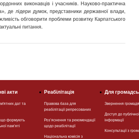
акордонних виконавців і учасників. Науково-практична
а», де лідери думок, представники державної влади,
жливість обговорити проблеми розвитку Карпатського
і актуальні питання.
ві акти
Реабілітація
Для громадсь
м'ятних дат та
Правова база для
Звернення громад
реабілітації репресованих
Доступ до публічно
, що формують
Розʼяснення та рекомендації
інформації
ьної памʼяті
щодо реабілітації
Консультації з гром
Національна комісія з