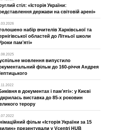
руглий стіл: «Історія України:
редставлення держави на світовій арені»
.03.2026
голошено набір вчителів Харківської та
ернігівської областей до Літньої школи
Уроки пам’яті»
.08.2025
успільне мовлення випустило
окументальний фільм до 160-річчя Андрея
ептицького
.11.2022
Биківня в документах і пам’яті»: у Києві
ідкрилась виставка до 85-х роковин
еликого терору
.07.2022
німаційний фільм «Історія України за 15
вилин» презентували у Vcentri HUB