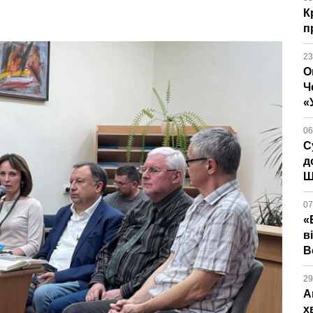
К
п
23
О
Ч
«
06
С
д
Ш
07
«
в
В
29
А
х