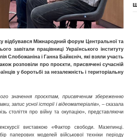
Ш
ьку відбувався Міжнародний форум Центральної та
ього завітали працівниці Українського інституту
лія Слобожаніна і Ганна Байкєніч, які взяли участь
також розповіли про проєкти, присвячені сучасній
раїнців у боротьбі за незалежність і територіальну
ого значення проєктам, присвяченим збереженню
вки, запис усної історії і відеоматеріалів»,
– сказала
різь століття про війну та окупацію», представляючи
кскурсії виставкою «Фактор свободи. Мазепинці.
бір паперових моделей військової техніки періоду