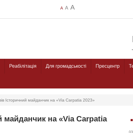
A
A
A
Реабілітація
Для громадськості
Пресцентр
Т
вів Історичний майданчик на «Via Carpatia 2023»
й майданчик на «Via Carpatia
03