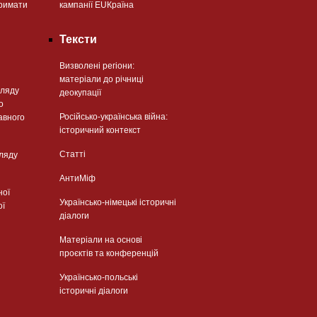
римати
кампанії EUКраїна
Тексти
Визволені регіони:
матеріали до річниці
гляду
деокупації
о
Російсько-українська війна:
авного
історичний контекст
Статті
гляду
АнтиМіф
ної
Українсько-німецькі історичні
ої
діалоги
Матеріали на основі
проєктів та конференцій
Українсько-польські
історичні діалоги