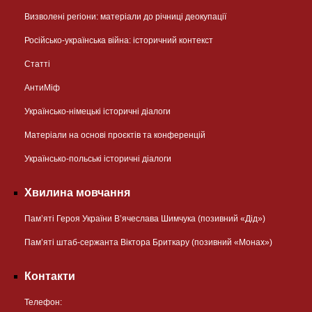
Визволені регіони: матеріали до річниці деокупації
Російсько-українська війна: історичний контекст
Статті
АнтиМіф
Українсько-німецькі історичні діалоги
Матеріали на основі проєктів та конференцій
Українсько-польські історичні діалоги
Хвилина мовчання
Пам’яті Героя України В’ячеслава Шимчука (позивний «Дід»)
Пам’яті штаб-сержанта Віктора Бриткару (позивний «Монах»)
Контакти
Телефон: