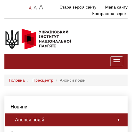
A
Стара версія сайту
Мапа сайту
A
A
Контрастна версія
Toggle
navigati
Головна
Пресцентр
Анонси подій
Новини
Анонси подій