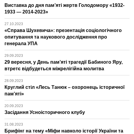
Виставка до дня пам’яті жертв Голодомору «1932-
1933 — 2014-2023»
27.10.2023
«Справа Шухевича»: презентація соціологічного
опитування та наукового дослідження про
генерала УПА
29.09.2023
29 вересня, у День пам’яті трагедії Бабиного Яру,
втретє відбудеться міжрелігійна молитва
28.09.2023
Круглий стіл «Лесь Танюк – охоронець історичної
пам’яті»
20.09.2023
Засідання Усноісторичного клубу
31.08.2023
Брифінг на тему «Міфи навколо історії України та