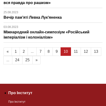
вся правда про рашизм»
25.08.2023
Вечір памʼяті Левка Лукʼяненка
03.08.2023
Міжнародний онлайн-симпозіум «Російський
імперіалізм і колоніалізм»
«
1
2
...
7
8
9
10
11
12
13
...
24
25
»
Про Інститут
Про Інститут