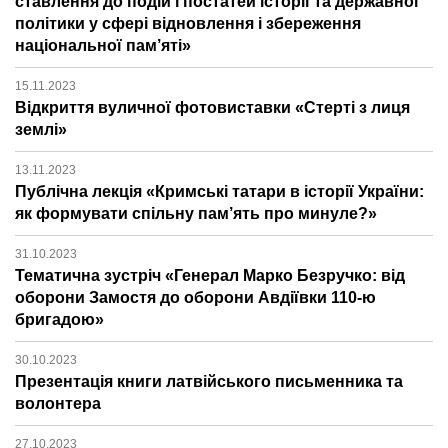
ставлення до подій і постатей історії та державної
політики у сфері відновлення і збереження
національної пам’яті»
15.11.2023
Відкриття вуличної фотовиставки «Стерті з лиця
землі»
13.11.2023
Публічна лекція «Кримські татари в історії України:
як формувати спільну пам’ять про минуле?»
31.10.2023
Тематична зустріч «Генерал Марко Безручко: від
оборони Замостя до оборони Авдіївки 110-ю
бригадою»
30.10.2023
Презентація книги латвійського письменника та
волонтера
27.10.2023