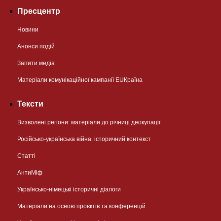
Пресцентр
Новини
Анонси подій
Запити медіа
Матеріали комунікаційної кампанії EUКраїна
Тексти
Визволені регіони: матеріали до річниці деокупації
Російсько-українська війна: історичний контекст
Статті
АнтиМіф
Українсько-німецькі історичні діалоги
Матеріали на основі проєктів та конференцій