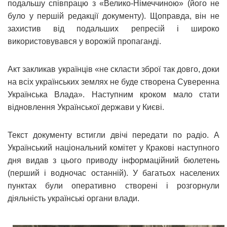
подальшу співпрацю з «Велико-Німеччиною» (його не
було у першій редакції документу). Щоправда, він не
захистив від подальших репресій і широко
використовувався у ворожій пропаганді.
Акт закликав українців «не скласти зброї так довго, доки
на всіх українських землях не буде створена Суверенна
Українська Влада». Наступним кроком мало стати
відновлення Української держави у Києві.
Текст документу встигли двічі передати по радіо. А
Український національний комітет у Кракові наступного
дня видав з цього приводу інформаційний бюлетень
(перший і водночас останній). У багатьох населених
пунктах були оперативно створені і розгорнули
діяльність українські органи влади.