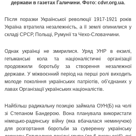
держави в газетах Галичини. Фото: cdvr.org.ua.
Після поразки Української революції 1917-1921 років
Україна втратила незалежність, а її землі опинилися у
складі СРСР, Польщі, Румунії та Чехо-Словаччини.
Однак українці не змирилися. Уряд УНР в екзилі,
гетьманські кола та націоналістичні організації
продовжили боротьбу за створення незалежної
держави. У міжвоєнний період на перші ролі виходить
молоде покоління українських патріотів, об’єднаних у
лавах Організації українських націоналістів.
Найбільш радикальну позицію займала ОУН(Б) на чолі
зі Степаном Бандерою. Вона планувала використати
німецько-радянську війну (яка вбачалася неминучою)
для розгортання боротьби за суверенну українську