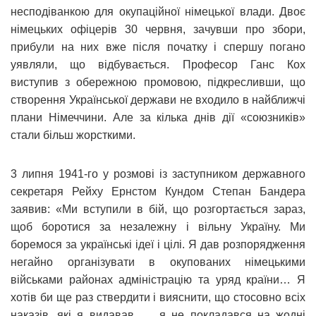
несподіванкою для окупаційної німецької влади. Двоє
німецьких офіцерів 30 червня, зачувши про збори,
прибули на них вже після початку і спершу погано
уявляли, що відбувається. Професор Ганс Кох
виступив з обережною промовою, підкресливши, що
створення Української держави не входило в найближчі
плани Німеччини. Але за кілька днів дії «союзників»
стали більш жорсткими.
3 липня 1941-го у розмові із заступником державного
секретаря Рейху Ернстом Кундом Степан Бандера
заявив: «Ми вступили в бій, що розгортається зараз,
щоб боротися за незалежну і вільну Україну. Ми
боремося за українські ідеї і цілі. Я дав розпорядження
негайно організувати в окупованих німецькими
військами районах адміністрацію та уряд країни… Я
хотів би ще раз ствердити і вияснити, що стосовно всіх
наказів, які я видавав, … я не покладався на жодні