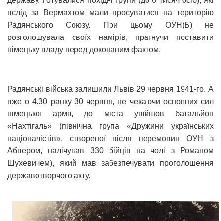
державу. Готувалися похідні групи (до 6 тисяч осіб), які
вслід за Вермахтом мали просуватися на територію
Радянського Союзу. При цьому ОУН(Б) не
розголошувала своїх намірів, прагнучи поставити
німецьку владу перед доконаним фактом.
Радянські війська залишили Львів 29 червня 1941-го. А
вже о 4.30 ранку 30 червня, не чекаючи основних сил
німецької армії, до міста увійшов батальйон
«Нахтігаль» (північна група «Дружини українських
націоналістів», створеної після перемовин ОУН з
Абвером, налічував 330 бійців на чолі з Романом
Шухевичем), який мав забезпечувати проголошення
державотворчого акту.