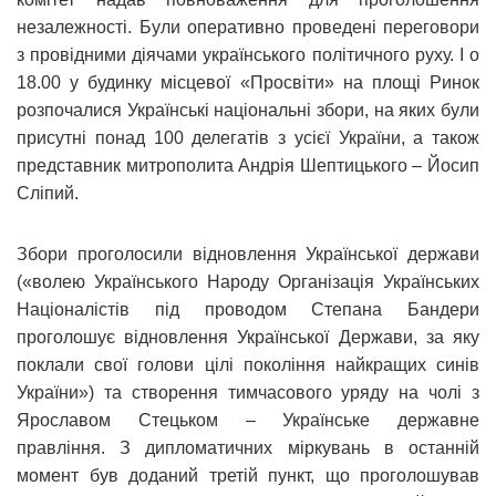
незалежності. Були оперативно проведені переговори
з провідними діячами українського політичного руху. І о
18.00 у будинку місцевої «Просвіти» на площі Ринок
розпочалися Українські національні збори, на яких були
присутні понад 100 делегатів з усієї України, а також
представник митрополита Андрія Шептицького – Йосип
Сліпий.
Збори проголосили відновлення Української держави
(«волею Українського Народу Організація Українських
Націоналістів під проводом Степана Бандери
проголошує відновлення Української Держави, за яку
поклали свої голови цілі покоління найкращих синів
України») та створення тимчасового уряду на чолі з
Ярославом Стецьком – Українське державне
правління. З дипломатичних міркувань в останній
момент був доданий третій пункт, що проголошував