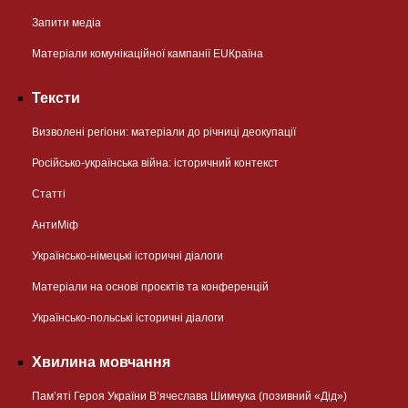
Запити медіа
Матеріали комунікаційної кампанії EUКраїна
Тексти
Визволені регіони: матеріали до річниці деокупації
Російсько-українська війна: історичний контекст
Статті
АнтиМіф
Українсько-німецькі історичні діалоги
Матеріали на основі проєктів та конференцій
Українсько-польські історичні діалоги
Хвилина мовчання
Пам’яті Героя України В’ячеслава Шимчука (позивний «Дід»)