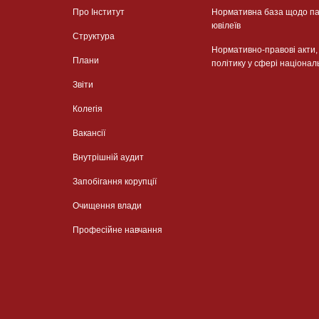
Про Інститут
Нормативна база щодо па
ювілеїв
Структура
Нормативно-правові акти
Плани
політику у сфері націонал
Звіти
Колегія
Вакансії
Внутрішній аудит
Запобігання корупції
Очищення влади
Професійне навчання