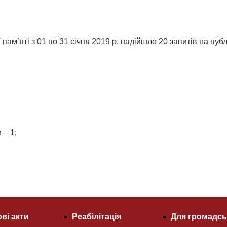
 пам’яті з 01 по 31 січня 2019 р. надійшло 20 запитів на пуб
 – 1;
ві акти
Реабілітація
Для громадсь