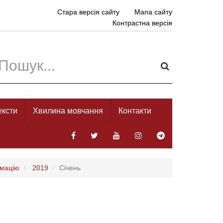
Стара версія сайту
Мапа сайту
Контрастна версія
ексти
Хвилина мовчання
Контакти
рмацію
2019
Січень