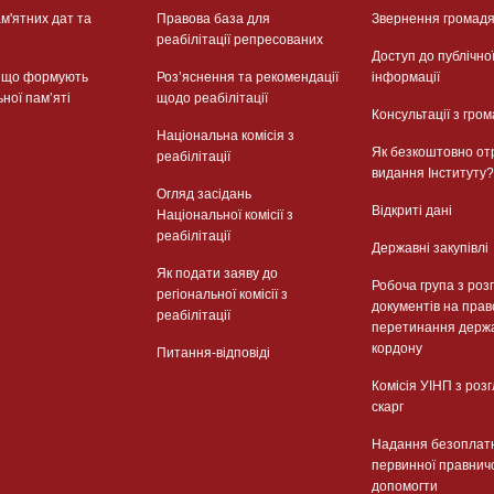
м'ятних дат та
Правова база для
Звернення громад
реабілітації репресованих
Доступ до публічно
, що формують
Розʼяснення та рекомендації
інформації
ьної памʼяті
щодо реабілітації
Консультації з гром
Національна комісія з
Як безкоштовно от
реабілітації
видання Інституту?
Огляд засідань
Відкриті дані
Національної комісії з
реабілітації
Державні закупівлі
Як подати заяву до
Робоча група з роз
регіональної комісії з
документів на прав
реабілітації
перетинання держ
кордону
Питання-відповіді
Комісія УІНП з роз
скарг
Надання безоплат
первинної правнич
допомогти