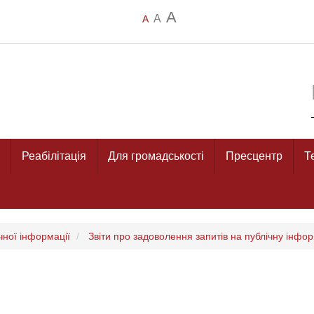
A
A
A
Реабілітація
Для громадськості
Пресцентр
Т
чної інформації
Звіти про задоволення запитів на публічну інфо