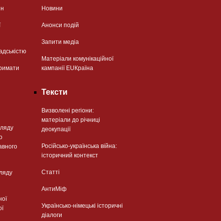
ян
Новини
ї
Анонси подій
Запити медіа
адськістю
Матеріали комунікаційної
римати
кампанії EUКраїна
Тексти
Визволені регіони:
матеріали до річниці
гляду
деокупації
о
Російсько-українська війна:
авного
історичний контекст
Статті
гляду
АнтиМіф
ної
Українсько-німецькі історичні
ої
діалоги