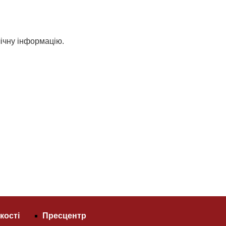
лічну інформацію.
кості
Пресцентр