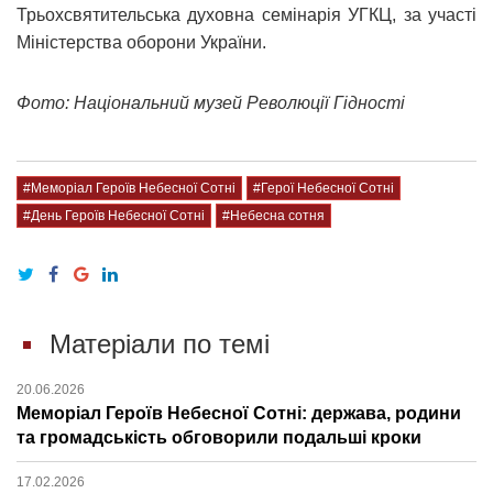
Трьохсвятительська духовна семінарія УГКЦ, за участі
Міністерства оборони України.
Фото: Національний музей Революції Гідності
#Меморіал Героїв Небесної Сотні
#Герої Небесної Сотні
#День Героїв Небесної Сотні
#Небесна сотня
Матеріали по темі
20.06.2026
Меморіал Героїв Небесної Сотні: держава, родини
та громадськість обговорили подальші кроки
17.02.2026