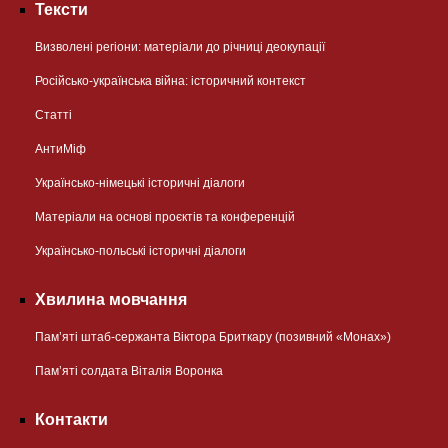
Тексти
Визволені регіони: матеріали до річниці деокупації
Російсько-українська війна: історичний контекст
Статті
АнтиМіф
Українсько-німецькі історичні діалоги
Матеріали на основі проєктів та конференцій
Українсько-польські історичні діалоги
Хвилина мовчання
Пам’яті штаб-сержанта Віктора Бриткару (позивний «Монах»)
Пам’яті солдата Віталія Воронка
Контакти