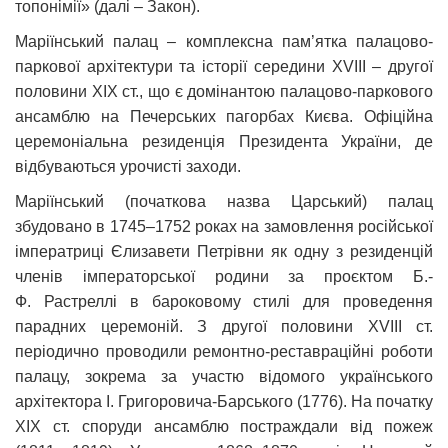
топонімії» (далі – Закон).
Маріїнський палац – комплексна пам’ятка палацово-
паркової архітектури та історії середини XVIII – другої
половини XIX ст., що є домінантою палацово-паркового
ансамблю на Печерських пагорбах Києва. Офіційна
церемоніальна резиденція Президента України, де
відбуваються урочисті заходи.
Маріїнський (початкова назва Царський) палац
збудовано в 1745–1752 роках на замовлення російської
імператриці Єлизавети Петрівни як одну з резиденцій
членів імператорської родини за проєктом Б.-
Ф. Растреллі в бароковому стилі для проведення
парадних церемоній. З другої половини XVIII ст.
періодично проводили ремонтно-реставраційні роботи
палацу, зокрема за участю відомого українського
архітектора І. Григоровича-Барського (1776). На початку
XIX ст. споруди ансамблю постраждали від пожеж