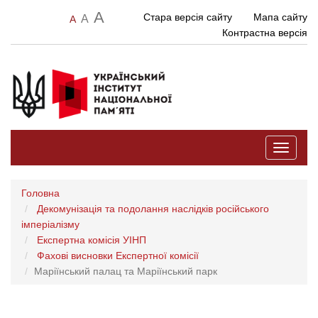
A
Стара версія сайту
Мапа сайту
A
A
Контрастна версія
Toggle
navigati
Головна
Декомунізація та подолання наслідків російського
імперіалізму
Експертна комісія УІНП
Фахові висновки Експертної комісії
Маріїнський палац та Маріїнський парк