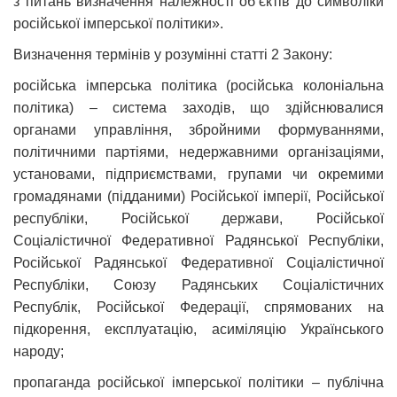
з питань визначення належності об’єктів до символіки
російської імперської політики».
Визначення термінів у розумінні статті 2 Закону:
російська імперська політика (російська колоніальна
політика) – система заходів, що здійснювалися
органами управління, збройними формуваннями,
політичними партіями, недержавними організаціями,
установами, підприємствами, групами чи окремими
громадянами (підданими) Російської імперії, Російської
республіки, Російської держави, Російської
Соціалістичної Федеративної Радянської Республіки,
Російської Радянської Федеративної Соціалістичної
Республіки, Союзу Радянських Соціалістичних
Республік, Російської Федерації, спрямованих на
підкорення, експлуатацію, асиміляцію Українського
народу;
пропаганда російської імперської політики – публічна