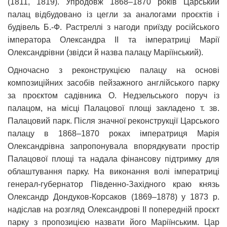
(1811, 1819). Упродовж 1868–1870 років Царський
палац відбудовано із цегли за аналогами проєктів і
будівель Б.-Ф. Растреллі з нагоди приїзду російського
імператора Олександра II та імператриці Марії
Олександрівни (звідси й назва палацу Маріїнський).
Одночасно з реконструкцією палацу на основі
композиційних засобів пейзажного англійського парку
за проєктом садівника О. Недзельського поруч із
палацом, на місці Палацової площі закладено т. зв.
Палацовий парк. Після значної реконструкції Царського
палацу в 1868–1870 роках імператриця Марія
Олександрівна запропонувала впорядкувати простір
Палацової площі та надала фінансову підтримку для
облаштування парку. На виконання волі імператриці
генерал-губернатор Південно-Західного краю князь
Олександр Дондуков-Корсаков (1869–1878) у 1873 р.
надіслав на розгляд Олександрові II попередній проєкт
парку з пропозицією назвати його Маріїнським. Цар