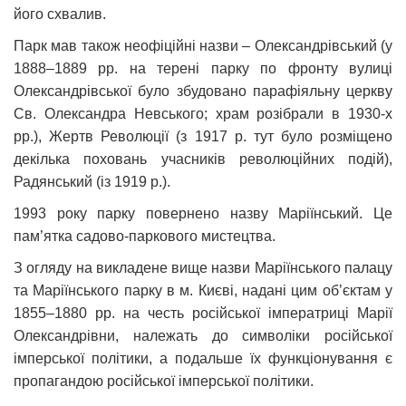
його схвалив.
Парк мав також неофіційні назви – Олександрівський (у
1888–1889 рр. на терені парку по фронту вулиці
Олександрівської було збудовано парафіяльну церкву
Св. Олександра Невського; храм розібрали в 1930-х
рр.), Жертв Революції (з 1917 р. тут було розміщено
декілька поховань учасників революційних подій),
Радянський (із 1919 р.).
1993 року парку повернено назву Маріїнський. Це
пам’ятка садово-паркового мистецтва.
З огляду на викладене вище назви Маріїнського палацу
та Маріїнського парку в м. Києві, надані цим об’єктам у
1855–1880 рр. на честь російської імператриці Марії
Олександрівни, належать до символіки російської
імперської політики, а подальше їх функціонування є
пропагандою російської імперської політики.