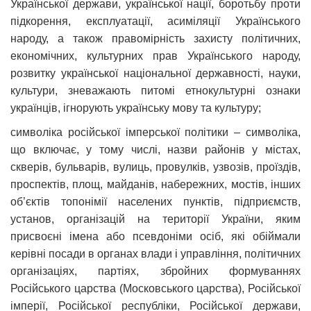
Української держави, української нації, боротьбу проти
підкорення, експлуатації, асиміляції Українського
народу, а також правомірність захисту політичних,
економічних, культурних прав Українського народу,
розвитку української національної державності, науки,
культури, зневажають питомі етнокультурні ознаки
українців, ігнорують українську мову та культуру;
символіка російської імперської політики – символіка,
що включає
, у тому числі, назви районів у містах,
скверів, бульварів, вулиць, провулків, узвозів, проїздів,
проспектів, площ, майданів, набережних, мостів, інших
об’єктів топонімії населених пунктів, підприємств,
установ, організацій на території України, яким
присвоєні імена або псевдоніми осіб, які обіймали
керівні посади в органах влади і управління, політичних
організаціях, партіях, збройних формуваннях
Російського царства (Московського царства), Російської
імперії, Російської республіки, Російської держави,