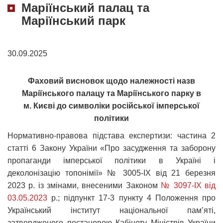
Маріїнський палац та
Маріїнський парк
30.09.2025
Фаховий висновок щодо належності назв
Маріїнського палацу та Маріїнського парку в
м. Києві до символіки російської імперської
політики
Нормативно-правова підстава експертизи: частина 2
статті 6 Закону України «Про засудження та заборону
пропаганди імперської політики в Україні і
деколонізацію топонімії» № 3005-ІХ від 21 березня
2023 р. із змінами, внесеними Законом
№ 3097-IX від
03.05.2023
р.; підпункт 17-3 пункту 4 Положення про
Український інститут національної пам’яті,
затвердженого постановою Кабінету Міністрів України