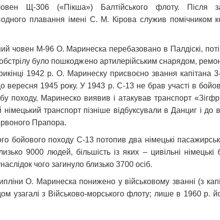
вен Щ-306 («Пікша») Балтійського флоту. Після за
одного плавання імені С. М. Кірова служив помічником к
ий човен М-96 О. Маринеска перебазовано в Палдіскі, потім
ас обстрілу було пошкоджено артилерійським снарядом, ремон
кінці 1942 р. О. Маринеску присвоєно звання капітана 3-г
о вересня 1945 року. У 1943 р. С-13 не брав участі в бойо
обу походу, Маринеско виявив і атакував транспорт «Зігфр
 німецький транспорт пізніше відбуксували в Данциг і до в
ервоного Прапора.
того бойового походу С-13 потопив два німецькі пасажирськ
изько 9000 людей, більшість із яких – цивільні німецькі 
аслідок чого загинуло близько 3700 осіб.
ліни О. Маринеска понижено у військовому званні (з капі
одом узагалі з Військово-морського флоту; лише в 1960 р. 