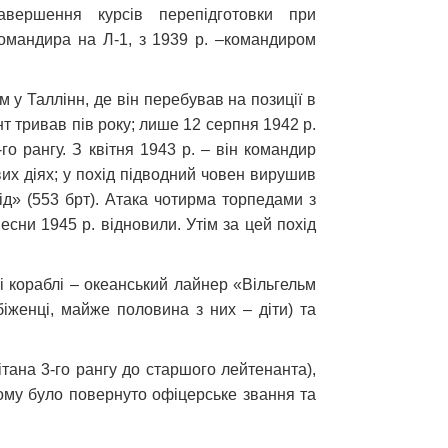
вершення курсів перепідготовки при
омандира на Л-1, з 1939 р. –командиром
 у Таллінн, де він перебував на позиції в
т тривав пів року; лише 12 серпня 1942 р.
о рангу. З квітня 1943 р. – він командир
вих діях; у похід підводний човен вирушив
ід» (553 брт). Атака чотирма торпедами з
есни 1945 р. відновили. Утім за цей похід
і кораблі – океанський лайнер «Вільгельм
біженці, майже половина з них – діти) та
тана 3-го рангу до старшого лейтенанта),
йому було повернуто офіцерське звання та