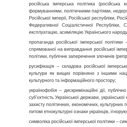
російська імперська політика (російська
формуваннями, політичними партіями, недерж
Російської імперії, Російської республіки, Ро
Федеративної Соціалістичної Республіки, 
експлуатацію, асиміляцію Українського народу
пропаганда російської імперської політики 
спрямованої на виправдання російської імперс
політики, публічне заперечення злочинів (реп
русифікація – складова російської імперськ
культури як вищих порівняно з іншими наці
культурного та інформаційного простору;
українофобія – дискримінаційні дії, публічн
суб’єктність Української держави, української
захисту політичних, економічних, культурних 
питомі етнокультурні ознаки українців, ігнорую
символіка російської імперської політики – си