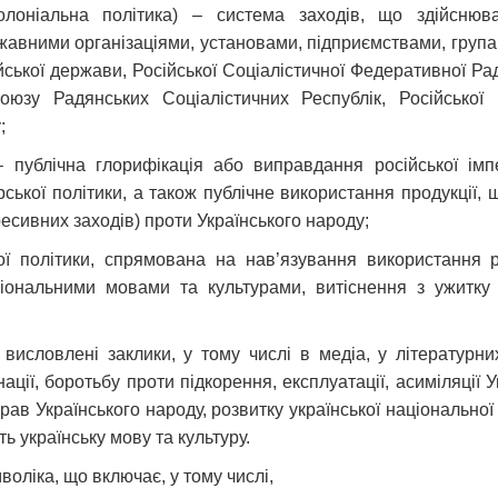
 колоніальна політика) – система заходів, що здійсню
авними організаціями, установами, підприємствами, груп
сійської держави, Російської Соціалістичної Федеративної Ра
Союзу Радянських Соціалістичних Республік, Російської
;
– публічна глорифікація або виправдання російської імп
ької політики, а також публічне використання продукції, щ
ресивних заходів) проти Українського народу;
ої політики, спрямована на нав’язування використання р
ональними мовами та культурами, витіснення з ужитку у
о висловлені заклики, у тому числі в медіа, у літератур
 нації, боротьбу проти підкорення, експлуатації, асиміляції 
прав Українського народу, розвитку української національної
ть українську мову та культуру.
мволіка, що включає
, у тому числі,