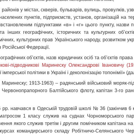
 районів у містах, скверів, бульварів, вулиць, провулків, узв
 населених пунктів, підприємств, установ, організацій на те
 встановленим підпунктами «в» і «г» цього пункту, назви по
 та інших географічних, історичних та культурних об’єкт
ічних, культурних прав Українського народу, розвитком укр
 Російської Федерації.
ографічних об’єктів, назв юридичних осіб та об’єктів права 
кові-підводникові Маринеску Олександрові Івановичу (19
мперської політики в Україні і деколонізацію топонімії» (дал
 Маринеску; 1913-1963) – радянський військовий моряк-пі
Червонопрапорного Балтійського флоту, капітан 3-го ран
 рр. навчався в Одеській трудовій школі № 36 (закінчив 6 
 матросом 1 класу служив на суднах Чорноморського па
нчення якого служив третім і другим помічником капітана н
курсах командирського складу Робітничо-Селянського Чер