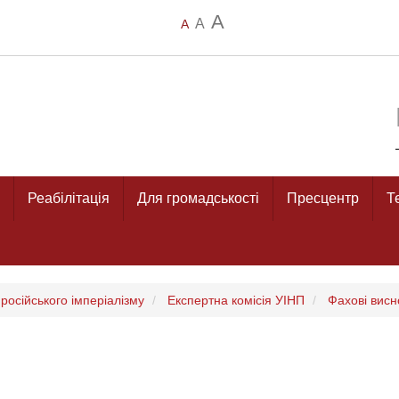
A
A
A
Реабілітація
Для громадськості
Пресцентр
Т
російського імперіалізму
Експертна комісія УІНП
Фахові висн