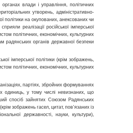
в органах влади і управління, політичних
риторіальних утворень, адміністративно-
ої політики на окупованих, анексованих чи
сприяли реалізації російської імперської
истом політичних, економічних, культурних
кам радянських органів державної безпеки
ької імперської політики (крім зображень,
хистом політичних, економічних, культурних
рганізаціях, партіях, збройних формуваннях
их одиниць, у тому числі невизнаних, що
інший спосіб зайнятих Союзом Радянських
(крім зображень гасел, цитат, пов’язаних із
ональної державності, науки, культури),