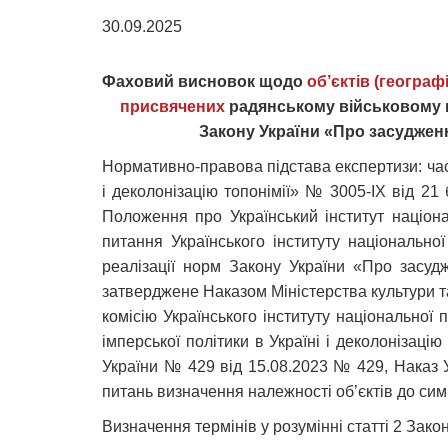
30.09.2025
Фаховий висновок щодо
об’єктів
(географі
присвячених
радянському військовому м
Закону України «Про засудженн
Нормативно-правова підстава експертизи: част
і деколонізацію топонімії» № 3005-ІХ від 2
Положення про Український інститут націона
питання Українського інституту національної
реалізації норм Закону України «Про засудже
затверджене Наказом Міністерства культури т
комісію Українського інституту національної
імперської політики в Україні і деколонізаці
України № 429 від 15.08.2023 № 429, Наказ У
питань визначення належності об’єктів до симв
Визначення термінів у розумінні статті 2 Закон