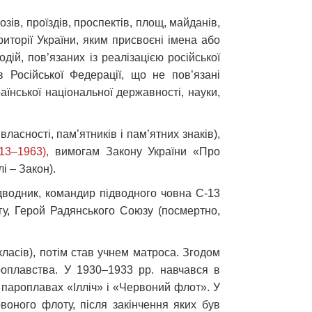
озів, проїздів, проспектів, площ, майданів,
риторії України, яким присвоєні імена або
дій, пов’язаних із реалізацією російської
ів Російської Федерації, що не пов’язані
аїнської національної державності, науки,
власності, пам’ятників і пам’ятних знаків),
13–1963),
вимогам Закону України «Про
і – Закон).
дводник, командир підводного човна С-13
гу, Герой Радянського Союзу (посмертно,
класів), потім став учнем матроса. Згодом
роплавства. У 1930–1933 рр. навчався в
а пароплавах «Ілліч» і «Червоний флот». У
воного флоту, після закінчення яких був