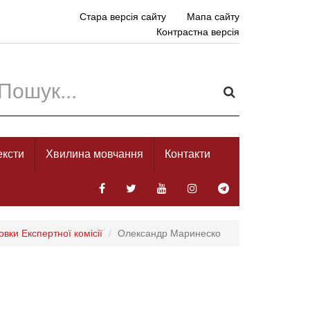
Стара версія сайту
Мапа сайту
Контрастна версія
ексти
Хвилина мовчання
Контакти
овки Експертної комісії
Олександр Маринеско