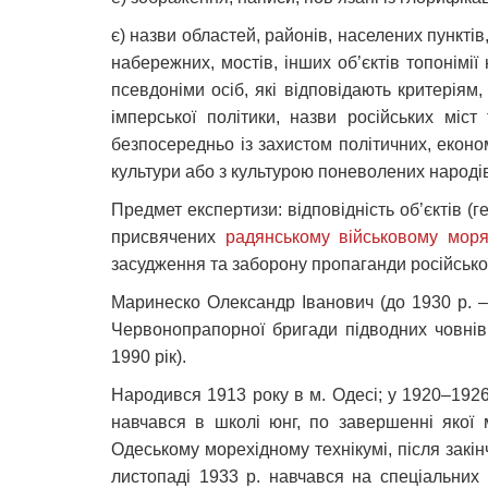
є) назви областей, районів, населених пунктів,
набережних, мостів, інших об’єктів топонімії
псевдоніми осіб, які відповідають критеріям,
імперської політики, назви російських міст
безпосередньо із захистом політичних, економ
культури або з культурою поневолених народів
Предмет експертизи: відповідність об’єктів (ге
присвячених
радянському військовому моря
засудження та заборону пропаганди російської і
Маринеско Олександр Іванович (до 1930 р. –
Червонопрапорної бригади підводних човнів 
1990 рік).
Народився 1913 року в м. Одесі; у 1920–1926
навчався в школі юнг, по завершенні якої
Одеському морехідному технікумі, після закі
листопаді 1933 р. навчався на спеціальних 