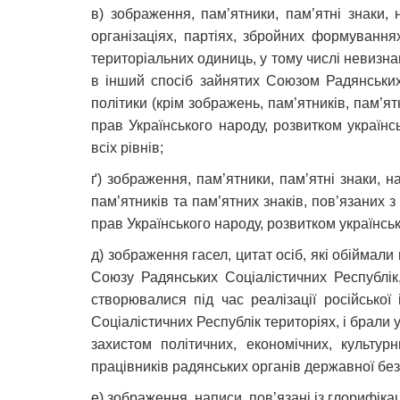
в) зображення, пам’ятники, пам’ятні знаки, 
організаціях, партіях, збройних формування
територіальних одиниць, у тому числі невизна
в інший спосіб зайнятих Союзом Радянських С
політики (крім зображень, пам’ятників, пам’я
прав Українського народу, розвитком українс
всіх рівнів;
ґ) зображення, пам’ятники, пам’ятні знаки, н
пам’ятників та пам’ятних знаків, пов’язаних з
прав Українського народу, розвитком українськ
д) зображення гасел, цитат осіб, які обіймали
Союзу Радянських Соціалістичних Республік,
створювалися під час реалізації російсько
Соціалістичних Республік територіях, і брали у
захистом політичних, економічних, культурн
працівників радянських органів державної безп
е) зображення, написи, пов’язані із глорифіка