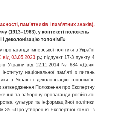
сності, пам’ятників і пам’ятних знаків),
у (1913–1963), у контексті положень
 і деколонізацію топонімії»
 пропаганди імперської політики в Україні
 від 03.05.2023
р.; підпункт 17-3 пункту 4
рів України від 12.11.2014 № 684 «Деякі
 інституту національної пам’яті з питань
ки в Україні і деколонізацію топонімії»,
Про затвердження Положення про Експертну
удження та заборону пропаганди російської
ерства культури та інформаційної політики
 № 35 «Про утворення Експертної комісії з