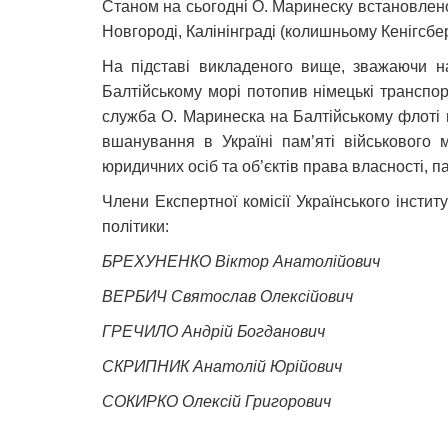
Станом на сьогодні О. Маринеску встановлено
Новгороді, Калінінграді (колишньому Кенігсбер
На підставі викладеного вище, зважаючи на
Балтійському морі потопив німецькі транспорт
служба О. Маринеска на Балтійському флоті 
вшанування в Україні пам’яті військового 
юридичних осіб та об’єктів права власності, 
Члени Експертної комісії Українського інстит
політики:
БРЕХУНЕНКО Віктор Анатолійович
ВЕРБИЧ Святослав Олексійович
ГРЕЧИЛО Андрій Богданович
СКРИПНИК Анатолій Юрійович
СОКИРКО Олексій Григорович