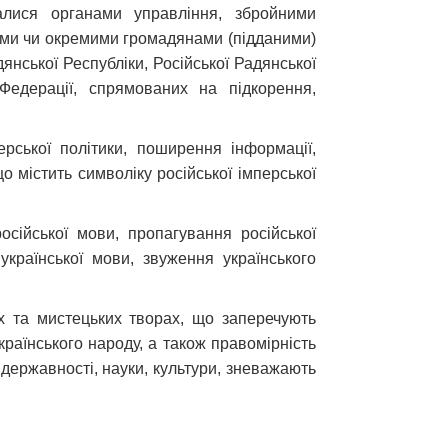
валися органами управління, збройними
ами чи окремими громадянами (підданими)
дянської Республіки, Російської Радянської
 Федерації, спрямованих на підкорення,
ерської політики, поширення інформації,
о містить символіку російської імперської
осійської мови, пропагування російської
країнської мови, звуження українського
них та мистецьких творах, що заперечують
Українського народу, а також правомірність
 державності, науки, культури, зневажають