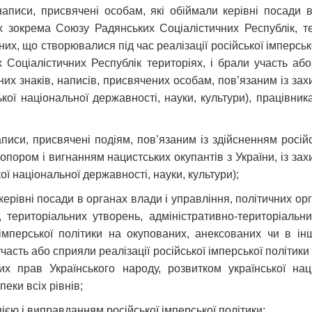
написи, присвячені особам, які обіймали керівні посади 
х зокрема Союзу Радянських Соціалістичних Республік, те
них, що створювалися під час реалізації російської імперськ
оціалістичних Республік територіях, і брали участь або 
тних знаків, написів, присвячених особам, пов’язаним із зах
ької національної державності, науки, культури), працівни
аписи, присвячені подіям, пов’язаним із здійсненням російс
 опором і вигнанням нацистських окупантів з України, із за
ої національної державності, науки, культури);
 керівні посади в органах влади і управління, політичних о
 територіальних утворень, адміністративно-територіальн
ї імперської політики на окупованих, анексованих чи в 
часть або сприяли реалізації російської імперської політики 
их прав Українського народу, розвитком української наці
еки всіх рівнів;
цією і виправданням російської імперської політики;