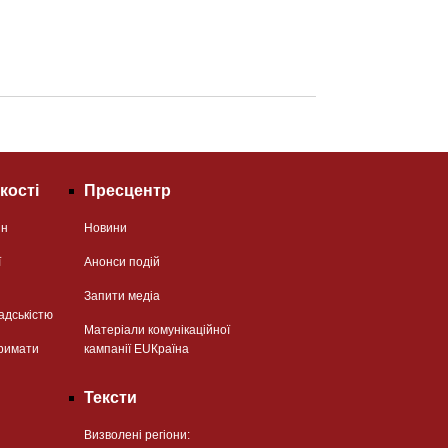
кості
Пресцентр
ян
Новини
ї
Анонси подій
Запити медіа
адськістю
Матеріали комунікаційної
римати
кампанії EUКраїна
Тексти
Визволені регіони: