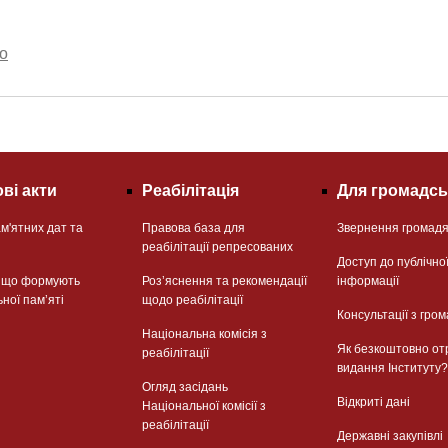
о
ві акти
Реабілітація
Для громадсь
м'ятних дат та
Правова база для
Звернення громад
реабілітації репресованих
Доступ до публічно
, що формують
Розʼяснення та рекомендації
інформації
ьної памʼяті
щодо реабілітації
Консультації з гром
Національна комісія з
Як безкоштовно от
реабілітації
видання Інституту?
Огляд засідань
Відкриті дані
Національної комісії з
реабілітації
Державні закупівлі