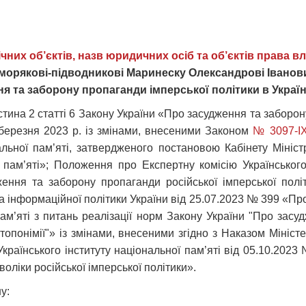
чних об’єктів, назв юридичних осіб та об’єктів права вла
орякові-підводникові Маринеску Олександрові Іванович
я та заборону пропаганди імперської політики в Україні
ина 2 статті 6 Закону України «Про засудження та заборону
1 березня 2023 р. із змінами, внесеними Законом
№ 3097-IX
льної пам’яті, затвердженого постановою Кабінету Мініст
 пам’яті»; Положення про Експертну комісію Українського
ння та заборону пропаганди російської імперської політи
а інформаційної політики України від 25.07.2023 № 399 «
 пам’яті з питань реалізації норм Закону України "Про зас
ю топонімії"» із змінами, внесеними згідно з Наказом Мініст
країнського інституту національної пам’яті від 05.10.2023
оліки російської імперської політики».
у: