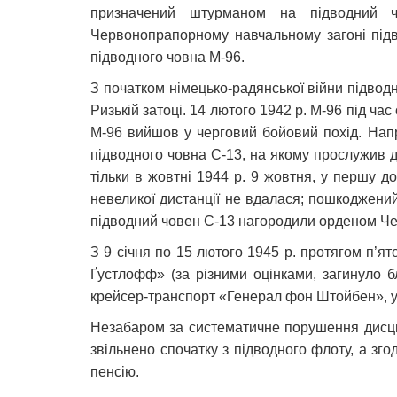
призначений штурманом на підводний чо
Червонопрапорному навчальному загоні підв
підводного човна М-96.
З початком німецько-радянської війни підводн
Ризькій затоці. 14 лютого 1942 р. М-96 під ч
М-96 вийшов у черговий бойовий похід. Напри
підводного човна С-13, на якому прослужив д
тільки в жовтні 1944 р. 9 жовтня, у першу д
невеликої дистанції не вдалася; пошкоджений
підводний човен С-13 нагородили орденом Ч
З 9 січня по 15 лютого 1945 р. протягом п’я
Ґустлофф» (за різними оцінками, загинуло бл
крейсер-транспорт «Генерал фон Штойбен», ун
Незабаром за систематичне порушення дисцип
звільнено спочатку з підводного флоту, а зг
пенсію.