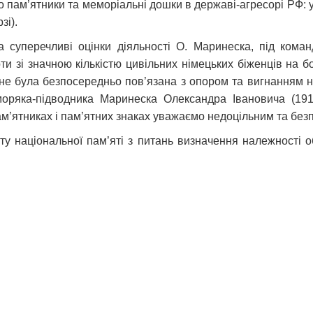
 пам’ятники та меморіальні дошки в державі-агресорі РФ: 
зі).
 суперечливі оцінки діяльності О. Маринеска, під кома
и зі значною кількістю цивільних німецьких біженців на бо
не була безпосередньо пов’язана з опором та вигнанням н
моряка-підводника Маринеска Олександра Івановича (1913
пам’ятниках і пам’ятних знаках уважаємо недоцільним та без
уту національної пам’яті з питань визначення належності об