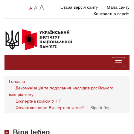
A
Стара версія сайту
Мапа сайту
A
A
Контрастна версія
Toggle
navigati
Головна
Декомунізація та подолання наслідків російського
імперіалізму
Експертна комісія УІНП
Фахові висновки Експертної комісії
Віра Інбер
Віра Інбер