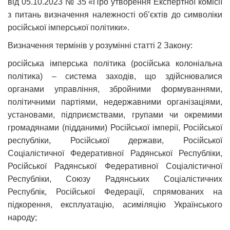
від 05.10.2023 № 35 «Про утворення Експертної комісії
з питань визначення належності об’єктів до символіки
російської імперської політики».
Визначення термінів у розумінні статті 2 Закону:
російська імперська політика (російська колоніальна
політика) – система заходів, що здійснювалися
органами управління, збройними формуваннями,
політичними партіями, недержавними організаціями,
установами, підприємствами, групами чи окремими
громадянами (підданими) Російської імперії, Російської
республіки, Російської держави, Російської
Соціалістичної Федеративної Радянської Республіки,
Російської Радянської Федеративної Соціалістичної
Республіки, Союзу Радянських Соціалістичних
Республік, Російської Федерації, спрямованих на
підкорення, експлуатацію, асиміляцію Українського
народу;