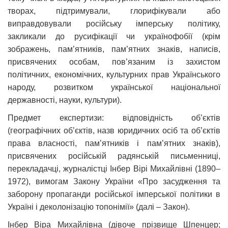
творах, підтримували, глорифікували або
виправдовували російську імперську політику,
закликали до русифікації чи українофобії (крім
зображень, пам’ятників, пам’ятних знаків, написів,
присвячених особам, пов’язаним із захистом
політичних, економічних, культурних прав Українського
народу, розвитком української національної
державності, науки, культури).
Предмет експертизи: відповідність об’єктів
(географічних об’єктів, назв юридичних осіб та об’єктів
права власності, пам’ятників і пам’ятних знаків),
присвячених російській радянській письменниці,
перекладачці, журналістці Інбер Вірі Михайлівні (1890–
1972), вимогам Закону України «Про засудження та
заборону пропаганди російської імперської політики в
Україні і деколонізацію топонімії» (далі – Закон).
Інбер Віра Михайлівна (дівоче прізвище Шпенцер;