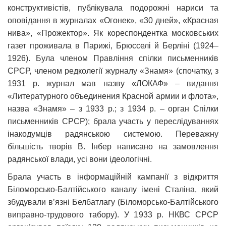
конструктивістів, публікувала подорожні нариси та
оповідання в журналах «Огонек», «30 дней», «Красная
нива», «Прожектор». Як кореспондентка московських
газет проживала в Парижі, Брюсселі й Берліні (1924–
1926). Була членом Правління спілки письменників
СРСР, членом редколегії журналу «Знамя» (спочатку, з
1931 р. журнал мав назву «ЛОКАФ» – видання
«Литературного объединения Красной армии и флота»,
назва «Знамя» – з 1933 р.; з 1934 р. – орган Спілки
письменників СРСР); брала участь у переслідуваннях
інакодумців радянською системою. Переважну
більшість творів В. Інбер написано на замовлення
радянської влади, усі вони ідеологічні.
Брала участь в інформаційній кампанії з відкриття
Біломорсько-Балтійського каналу імені Сталіна, який
збудували в’язні Белбатлагу (Біломорсько-Балтійського
виправно-трудового табору). У 1933 р. НКВС СРСР