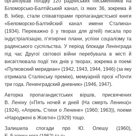
організував поїздку 120 радянських письменників на
Біломорсько-Балтійський канал, із яких 36, зокрема й
В. Інбер, стали співавторами пропагандистської книги
«Беломорско-Балтийский канал имени Сталина»
(1934). Переважно (і у творах для дітей) писала про
індустріалізацію, п’ятирічні плани, успіхи соціалізму та
радянського суспільства. У період блокади Ленінграда
під час Другої світової війни перебувала в місті й
висвітлювала події тих днів у творах, зокрема в поемі
«Пулковский меридиан» (1942, 1943, 1944, 1946) (за яку
отримала Сталінську премію), мемуарній прозі «Почти
три года. Ленинградский дневник» (1946, 1947).
Авторка пропагандистських віршів, присвячених
В. Леніну («Пять ночей и дней (На смерть Ленина)»
(1924), «Апрель. Стихи о Ленине» (1960; 1963)), поеми
«Народжені в Жовтні» (1929) тощо.
Залишила спогади про Ю. Олешу (1960),
Е. Багрицького (1962) та ін.