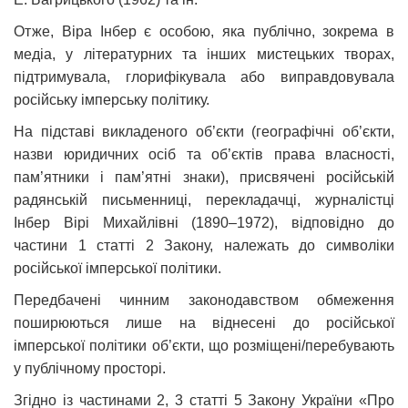
Отже, Віра Інбер є особою, яка публічно, зокрема в
медіа, у літературних та інших мистецьких творах,
підтримувала, глорифікувала або виправдовувала
російську імперську політику.
На підставі викладеного об’єкти (географічні об’єкти,
назви юридичних осіб та об’єктів права власності,
пам’ятники і пам’ятні знаки), присвячені російській
радянській письменниці, перекладачці, журналістці
Інбер Вірі Михайлівні (1890–1972), відповідно до
частини 1 статті 2 Закону, належать до символіки
російської імперської політики.
Передбачені чинним законодавством обмеження
поширюються лише на віднесені до російської
імперської політики об’єкти, що розміщені/перебувають
у публічному просторі.
Згідно із частинами 2, 3 статті 5 Закону України «Про