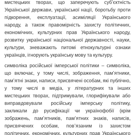
мистецьких творах, що заперечують суб’єктність
Української держави, української нації, боротьбу проти
підкорення, експлуатації, асиміляції Українського
народу, а також правомірність захисту політичних,
економічних, культурних прав Українського народу,
розвитку української національної державності, науки,
культури, зневажають питомі етнокультурні ознаки
українців, ігнорують українську мову та культуру.
символіка російської імперської політики – символіка,
що включає, у тому числі, зображення, пам’ятники,
пам’ятні знаки, написи, присвячені особам, які публічно,
у тому числі в медіа, у літературних та інших
мистецьких творах, підтримували, глорифікували або
виправдовували російську імперську політику,
закликали до русифікації чи українофобії (крім
зображень, пам’ятників, пам’ятних знаків, написів,
присвячених особам, пов’язаним із захистом
політичних, економічних, культурних прав Українського