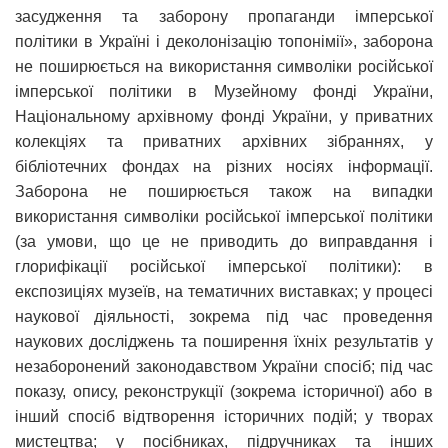
засудження та заборону пропаганди імперської
політики в Україні і деколонізацію топонімії», заборона
не поширюється на використання символіки російської
імперської політики в Музейному фонді України,
Національному архівному фонді України, у приватних
колекціях та приватних архівних зібраннях, у
бібліотечних фондах на різних носіях інформації.
Заборона не поширюється також на випадки
використання символіки російської імперської політики
(за умови, що це не приводить до виправдання і
глорифікації російської імперської політики): в
експозиціях музеїв, на тематичних виставках; у процесі
наукової діяльності, зокрема під час проведення
наукових досліджень та поширення їхніх результатів у
незаборонений законодавством України спосіб; під час
показу, опису, реконструкції (зокрема історичної) або в
інший спосіб відтворення історичних подій; у творах
мистецтва; у посібниках, підручниках та інших