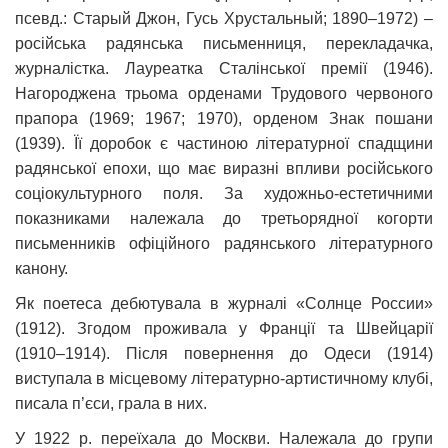
псевд.: Старый Джон, Гусь Хрустальный; 1890–1972) –
російська радянська письменниця, перекладачка,
журналістка. Лауреатка Сталінської премії (1946).
Нагороджена трьома орденами Трудового червоного
прапора (1969; 1967; 1970), орденом Знак пошани
(1939). Її доробок є частиною літературної спадщини
радянської епохи, що має виразні впливи російського
соціокультурного поля. За художньо-естетичними
показниками належала до третьорядної когорти
письменників офіційного радянського літературного
канону.
Як поетеса дебютувала в журналі «Солнце России»
(1912). Згодом проживала у Франції та Швейцарії
(1910–1914). Після повернення до Одеси (1914)
виступала в місцевому літературно-артистичному клубі,
писала п’єси, грала в них.
У 1922 р. переїхала до Москви. Належала до групи