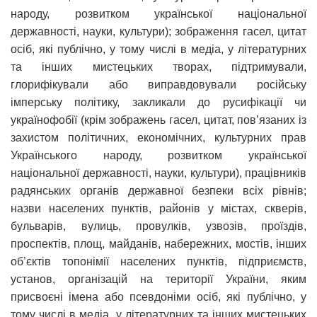
народу, розвитком української національної
державності, науки, культури); зображення гасел, цитат
осіб, які публічно, у тому числі в медіа, у літературних
та інших мистецьких творах, підтримували,
глорифікували або виправдовували російську
імперську політику, закликали до русифікації чи
українофобії (крім зображень гасел, цитат, пов’язаних із
захистом політичних, економічних, культурних прав
Українського народу, розвитком української
національної державності, науки, культури), працівників
радянських органів державної безпеки всіх рівнів;
назви населених пунктів, районів у містах, скверів,
бульварів, вулиць, провулків, узвозів, проїздів,
проспектів, площ, майданів, набережних, мостів, інших
об’єктів топонімії населених пунктів, підприємств,
установ, організацій на території України, яким
присвоєні імена або псевдоніми осіб, які публічно, у
тому числі в медіа, у літературних та інших мистецьких