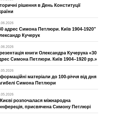
сторичні рішення в День Конституції
країни
.06.2026
30 адрес Симона Петлюри. Київ 1904-1920"
лександр Кучерук
.06.2026
резентація книги Олександра Кучерука «30
дрес Симона Петлюри. Київ 1904–1920 рр.»
.05.2026
нформаційні матеріали до 100-річчя від дня
агибелі Симона Петлюри
.05.2026
 Києві розпочалася міжнародна
онфереція, присвячена Симону Петлюрі