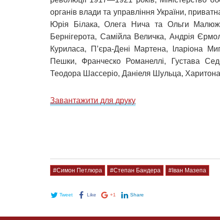
органів влади та управління України, приватн
Юрія Білака, Олега Нича та Ольги Малюже
Бернігерота, Самійла Величка, Андрія Єрмо
Куриласа, П’єра-Дені Мартена, Іларіона М
Пешки, Франческо Романеллі, Густава Сед
Теодора Шассеріо, Даніеля Шульца, Харитона 
Завантажити для друку
#Симон Петлюра
#Степан Бандера
#Іван Мазепа
Tweet
Like
+1
Share