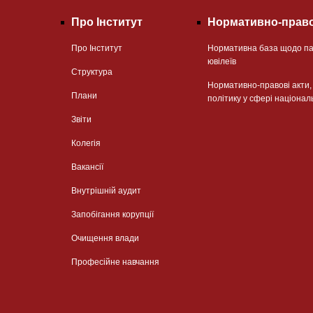
Про Інститут
Нормативно-право
Про Інститут
Нормативна база щодо па
ювілеїв
Структура
Нормативно-правові акти
Плани
політику у сфері націонал
Звіти
Колегія
Вакансії
Внутрішній аудит
Запобігання корупції
Очищення влади
Професійне навчання