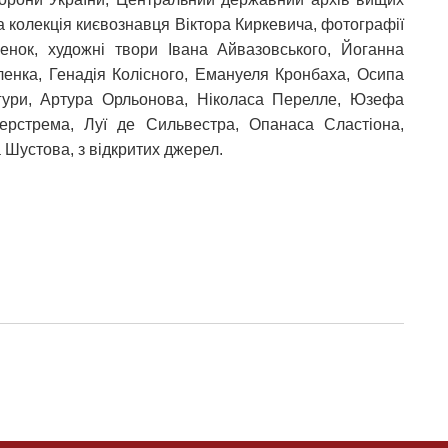
а колекція києвознавця Віктора Киркевича, фотографії
нок, художні твори Івана Айвазовського, Йоганна
ленка, Генадія Колісного, Емануеля Кронбаха, Осипа
игури, Артура Орльонова, Ніколаса Перелле, Юзефа
ерстрема, Луї де Сильвестра, Опанаса Сластіона,
Шустова, з відкритих джерел.