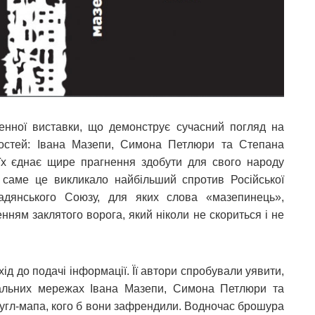
нної виставки, що демонструє сучасний погляд на
тостей: Івана Мазепи, Симона Петлюри та Степана
е їх єднає щире прагнення здобути для свого народу
 саме це викликало найбільший спротив Російської
 Радянського Союзу, для яких слова «мазепинець»,
нням заклятого ворога, який ніколи не скориться і не
д до подачі інформації. Її автори спробували уявити,
іальних мережах Івана Мазепи, Симона Петлюри та
 гугл-мапа, кого б вони зафрендили. Водночас брошура