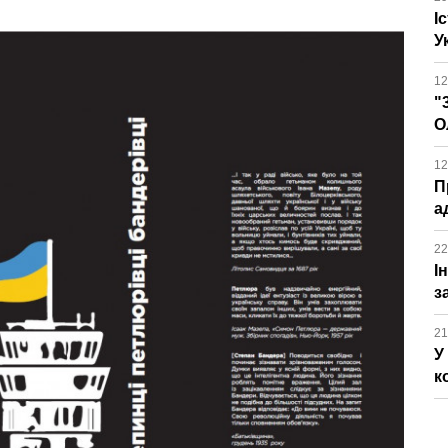
І
У
12
"
О
12
П
а
22
І
з
21
У
к