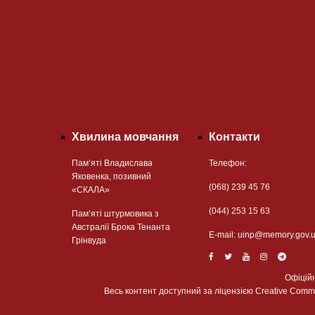
Хвилина мовчання
Контакти
Пам’яті Владислава
Телефон:
Яковенка, позивний
(068) 239 45 76
«СКАЛА»
(044) 253 15 63
Пам’яті штурмовика з
Австралії Брока Тенанта
Е-mail:
uinp@memory.gov.
Грінвуда
Офіцій
Весь контент доступний за ліцензією Creative Commons