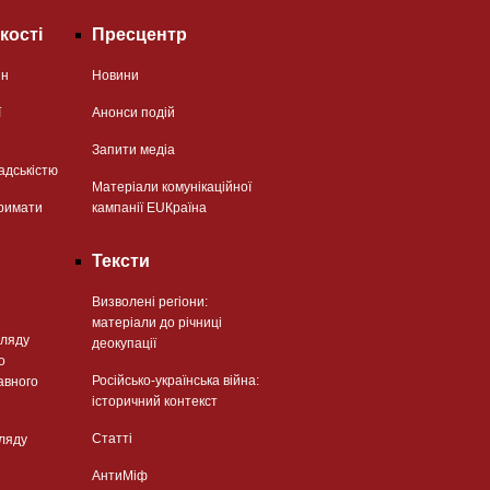
кості
Пресцентр
ян
Новини
ї
Анонси подій
Запити медіа
адськістю
Матеріали комунікаційної
римати
кампанії EUКраїна
Тексти
Визволені регіони:
матеріали до річниці
гляду
деокупації
о
Російсько-українська війна:
авного
історичний контекст
Статті
гляду
АнтиМіф