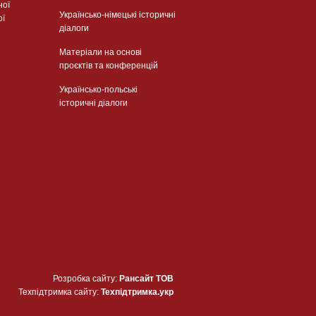
ної
Українсько-німецькі історичні
ої
діалоги
Матеріали на основі
проєктів та конференцій
Українсько-польські
історичні діалоги
Розробка сайту:
Рансайт ТОВ
Техпідтримка сайту:
Техпідтримка.укр