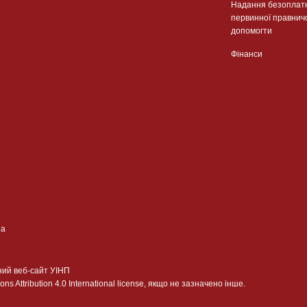
Надання безоплат
первинної правнич
допомогти
Фінанси
ua
ний веб-сайт УІНП
 Attribution 4.0 International license, якщо не зазначено інше.