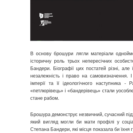
В основу брошури лягли матеріали однойме
історичну роль трьох непересічних особис
Бандери. Біографії цих постатей різні, ал
незалежність і право на самовизначення. І
імперії та її ідеологічного наступника -
«петлюрівець» і «бандерівець» стали уособле
стане рабом.
Брошура демонструє незвичний, сучасний підхі
який вигляд могли би мати профілі у соц
Степана Бандери, які місця показала би їхня