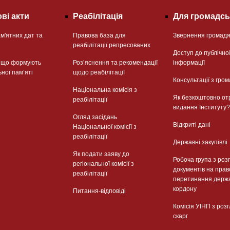
ві акти
Реабілітація
Для громадсь
м'ятних дат та
Правова база для
Звернення громад
реабілітації репресованих
Доступ до публічно
, що формують
Розʼяснення та рекомендації
інформації
ьної памʼяті
щодо реабілітації
Консультації з гром
Національна комісія з
Як безкоштовно от
реабілітації
видання Інституту?
Огляд засідань
Відкриті дані
Національної комісії з
реабілітації
Державні закупівлі
Як подати заяву до
Робоча група з роз
регіональної комісії з
документів на прав
реабілітації
перетинання держ
кордону
Питання-відповіді
Комісія УІНП з роз
скарг