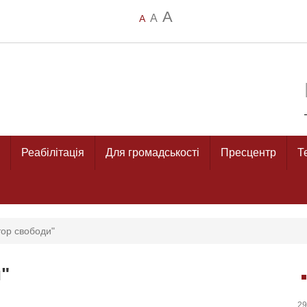
A
A
A
Реабілітація
Для громадськості
Пресцентр
Т
ор свободи"
"
29