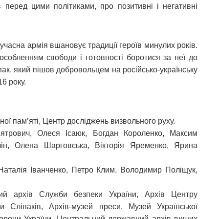
в перед цими політиками, про позитивні і негативні
сучасна армія вшановує традиції героїв минулих років.
обленням свободи і готовності боротися за неї до
іпак, який пішов добровольцем на російсько-українську
16 року.
ьної пам’яті, Центр досліджень визвольного руху.
ятрович, Олеся Ісаюк, Богдан Короленко, Максим
лін, Олена Шарговська, Вікторія Яременко, Ярина
Наталія Іванченко, Петро Клим, Володимир Поліщук,
й архів Служби безпеки України, Архів Центру
и Сліпаків, Архів-музей преси, Музей Української
борони України, Центральний державний архів вищих