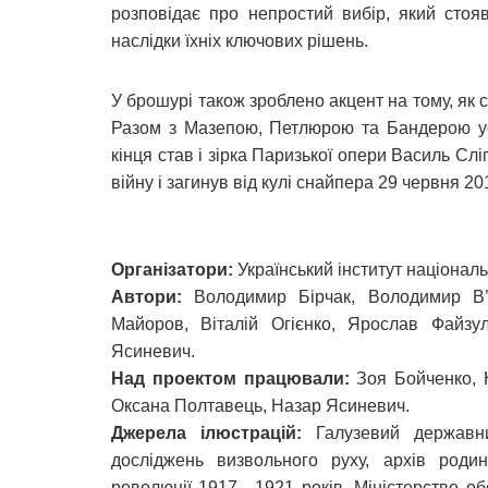
розповідає про непростий вибір, який стоя
наслідки їхніх ключових рішень.
У брошурі також зроблено акцент на тому, як 
Разом з Мазепою, Петлюрою та Бандерою уос
кінця став і зірка Паризької опери Василь Сл
війну і загинув від кулі снайпера 29 червня 20
Організатори:
Український інститут націонал
Автори:
Володимир Бірчак, Володимир В’
Майоров, Віталій Огієнко, Ярослав Файзу
Ясиневич.
Над проектом працювали:
Зоя Бойченко, 
Оксана Полтавець, Назар Ясиневич.
Джерела ілюстрацій:
Галузевий державни
досліджень визвольного руху, архів родин
революції 1917—1921 років, Міністерство о