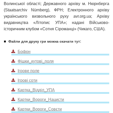
Волинської області; Державного архіву м. Нюрнберга
(Staatsarchiv Nürnberg), ФРН; Електронного архіву
українського визвольного руху avr.org.ua; Архіву
видавництва «Літопис УПА»; надані Військово-
історичним клубом «Сотня Сіроманці» (Чикаго, США).
Файли для друку гри можна скачати тут:
Бофон
Фішки_кутові_поля
Ігрове поле
Ігрові соти
Картка_Відділ_УПА
Картки_Вороги_Нацисти
Картки_Вороги_Совєти