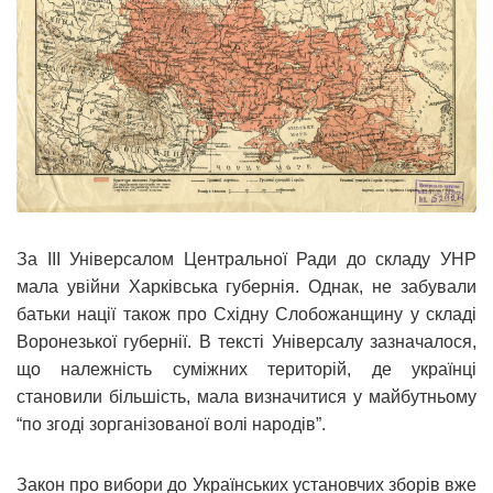
За ІІІ Універсалом Центральної Ради до складу УНР
мала увійни Харківська губернія. Однак, не забували
батьки нації також про Східну Слобожанщину у складі
Воронезької губернії. В тексті Універсалу зазначалося,
що належність суміжних територій, де українці
становили більшість, мала визначитися у майбутньому
“по згоді зорганізованої волі народів”.
Закон про вибори до Українських установчих зборів вже