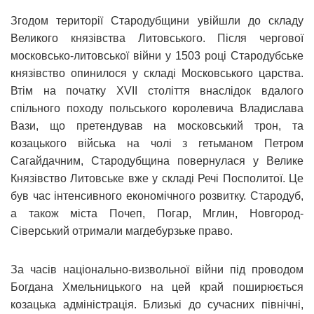
Згодом території Стародубщини увійшли до складу
Великого князівства Литовського. Після чергової
московсько-литовської війни у 1503 році Стародубське
князівство опинилося у складі Московського царства.
Втім на початку XVII століття внаслідок вдалого
спільного походу польського королевича Владислава
Вази, що претендував на московський трон, та
козацького війська на чолі з гетьманом Петром
Сагайдачним, Стародубщина повернулася у Велике
Князівство Литовське вже у складі Речі Посполитої. Це
був час інтенсивного економічного розвитку. Стародуб,
а також міста Почеп, Погар, Мглин, Новгород-
Сіверський отримали магдебурзьке право.
За часів національно-визвольної війни під проводом
Богдана Хмельницького на цей край поширюється
козацька адміністрація. Близькі до сучасних північні,