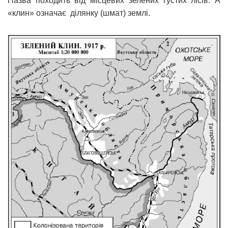
Назва походить від місцевих зелених густих лісів. А
«клин» означає ділянку (шмат) землі.