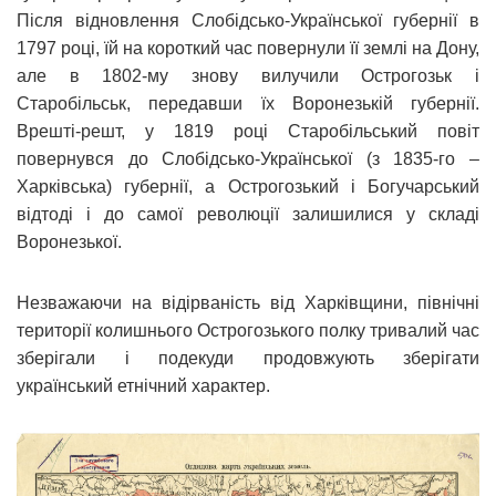
Після відновлення Слобідсько-Української губернії в
1797 році, їй на короткий час повернули її землі на Дону,
але в 1802-му знову вилучили Острогозьк і
Старобільськ, передавши їх Воронезькій губернії.
Врешті-решт, у 1819 році Старобільський повіт
повернувся до Слобідсько-Української (з 1835-го –
Харківська) губернії, а Острогозький і Богучарський
відтоді і до самої революції залишилися у складі
Воронезької.
Незважаючи на відірваність від Харківщини, північні
території колишнього Острогозького полку тривалий час
зберігали і подекуди продовжують зберігати
український етнічний характер.