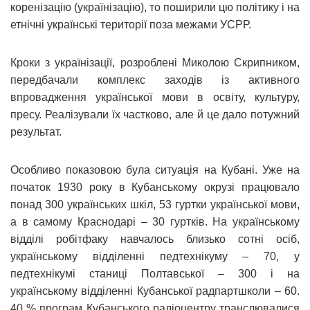
коренізацію (українізацію), то поширили цю політику і на
етнічні українські території поза межами УСРР.
Кроки з українізації, розроблені Миколою Скрипником,
передбачали комплекс заходів із активного
впровадження української мови в освіту, культуру,
пресу. Реалізували їх частково, але й це дало потужний
результат.
Особливо показовою була ситуація на Кубані. Уже на
початок 1930 року в Кубанському окрузі працювало
понад 300 українських шкіл, 53 гуртки української мови,
а в самому Краснодарі – 30 гуртків. На українському
відділі робітфаку навчалось близько сотні осіб,
українському відділенні педтехнікуму – 70, у
педтехнікумі станиці Полтавської – 300 і на
українському відділенні Кубанської радпартшколи – 60.
40 % програм Кубанського радіоцентру транслювалися