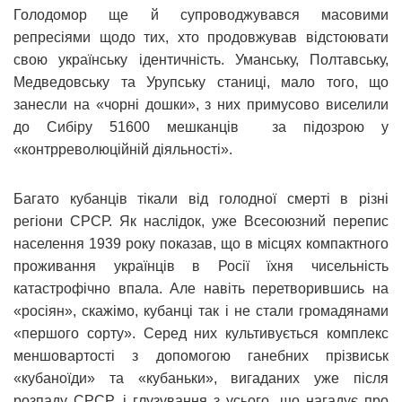
Голодомор ще й супроводжувався масовими
репресіями щодо тих, хто продовжував відстоювати
свою українську ідентичність. Уманську, Полтавську,
Медведовську та Урупську станиці, мало того, що
занесли на «чорні дошки», з них примусово виселили
до Сибіру 51600 мешканців за підозрою у
«контрреволюційній діяльності».
Багато кубанців тікали від голодної смерті в різні
регіони СРСР. Як наслідок, уже Всесоюзний перепис
населення 1939 року показав, що в місцях компактного
проживання українців в Росії їхня чисельність
катастрофічно впала. Але навіть перетворившись на
«росіян», скажімо, кубанці так і не стали громадянами
«першого сорту». Серед них культивується комплекс
меншовартості з допомогою ганебних прізвиськ
«кубаноїди» та «кубаньки», вигаданих уже після
розпаду СРСР, і глузування з усього, що нагадує про