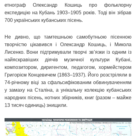
етнограф Олександр Кошиць про фольклорну
експедицію на Кубань 1903–1905 років. Тоді він зібрав
700 українських кубанських пісень.
Не дивно, що тамтешньою самобутньою пісенною
творчістю цікавився і Олександр Кошиць, і Микола
Лисенко. Вони підтримували творчі зв’язки із одним із
найяскравіших діячів музичної культури Кубані,
композитором, диригентом, педагогом, хормейстером
Григорієм Концевичем (1863–1937). Його розстріляли в
74-річному віці за сфальсифікованим обвинуваченням
у замаху на Сталіна, а унікальну колекцію кубанських
народних пісень, нотних збірників, книг (разом – майже
13 тисяч одиниць) знищили.