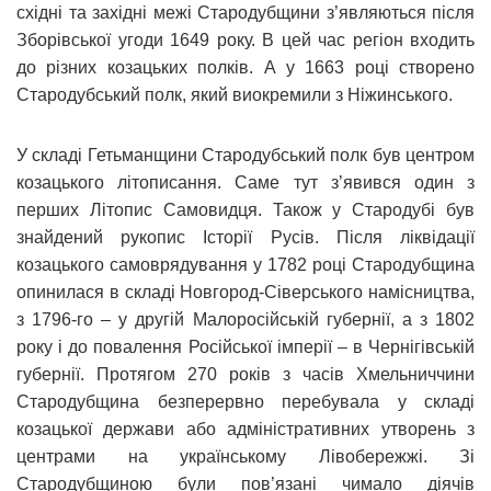
східні та західні межі Стародубщини з’являються після
Зборівської угоди 1649 року. В цей час регіон входить
до різних козацьких полків. А у 1663 році створено
Стародубський полк, який виокремили з Ніжинського.
У складі Гетьманщини Стародубський полк був центром
козацького літописання. Саме тут з’явився один з
перших Літопис Самовидця. Також у Стародубі був
знайдений рукопис Історії Русів. Після ліквідації
козацького самоврядування у 1782 році Стародубщина
опинилася в складі Новгород-Сіверського намісництва,
з 1796-го – у другій Малоросійській губернії, а з 1802
року і до повалення Російської імперії – в Чернігівській
губернії. Протягом 270 років з часів Хмельниччини
Стародубщина безперервно перебувала у складі
козацької держави або адміністративних утворень з
центрами на українському Лівобережжі. Зі
Стародубщиною були пов’язані чимало діячів