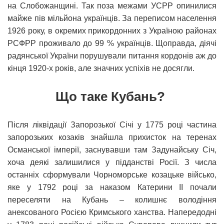
на Слобожанщині. Так поза межами УСРР опинилися
майже пів мільйона українців. За переписом населення
1926 року, в окремих прикордонних з Україною районах
РСФРР проживало до 99 % українців. Щоправда, діячі
радянської України порушували питання кордонів аж до
кінця 1920-х років, але значних успіхів не досягли.
Що таке Кубань?
Після ліквідації Запорозької Січі у 1775 році частина
запорозьких козаків знайшла прихисток на теренах
Османської імперії, заснувавши там Задунайську Січ,
хоча деякі залишилися у підданстві Росії. З числа
останніх сформували Чорноморське козацьке військо,
яке у 1792 році за наказом Катерини ІІ почали
переселяти на Кубань – колишнє володіння
анексованого Росією Кримського ханства. Напередодні