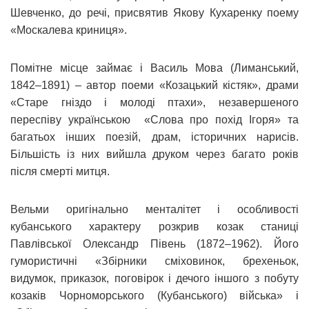
Шевченко, до речі, присвятив Якову Кухаренку поему
«Москалева криниця».
Помітне місце займає і Василь Мова (Лиманський,
1842–1891) – автор поеми «Козацький кістяк», драми
«Старе гніздо і молоді птахи», незавершеного
переспіву українською «Слова про похід Ігоря» та
багатьох інших поезій, драм, історичних нарисів.
Більшість із них вийшла друком через багато років
після смерті митця.
Вельми оригінально менталітет і особливості
кубанського характеру розкрив козак станиці
Павлівської Олександр Півень (1872–1962). Його
гумористичні «Збірники сміховинок, брехеньок,
видумок, приказок, поговірок і дечого іншого з побуту
козаків Чорноморського (Кубанського) війська» і