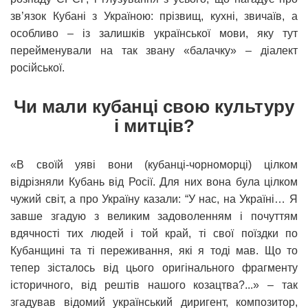
зв’язок Кубані з Україною: прізвищ, кухні, звичаїв, а
особливо – із залишків української мови, яку тут
перейменували на так звану «балачку» – діалект
російської.
Чи мали кубанці свою культуру
і митців?
«В своїй уяві вони (кубанці-чорноморці) цілком
відрізняли Кубань від Росії. Для них вона була цілком
чужий світ, а про Україну казали: “У нас, на Україні… Я
завше згадую з великим задоволенням і почуттям
вдячності тих людей і той край, ті свої поїздки по
Кубанщині та ті переживання, які я тоді мав. Що то
тепер зісталось від цього оригінального фрагменту
історичного, від рештів нашого козацтва?...» – так
згадував відомий український диригент, композитор,