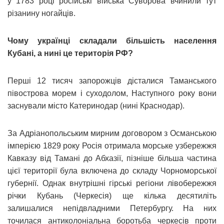
у 1783 році російські війська Суворова вчинили тут
різанину ногайців.
Чому українці складали більшість населення
Кубані, а нині це територія РФ?
Перші 12 тисяч запорожців дісталися Таманського
півострова морем і суходолом, Наступного року вони
заснували місто Катеринодар (нині Краснодар).
За Адріанопольським мирним договором з Османською
імперією 1829 року Росія отримала морське узбережжя
Кавказу від Тамані до Абхазії, пізніше більша частина
цієї території була включена до складу Чорноморської
губернії. Однак внутрішні гірські регіони лівобережжя
річки Кубань (Черкесія) ще кілька десятиліть
залишалися непідвладними Петербургу. На них
точилася антиколоніальна боротьба черкесів проти