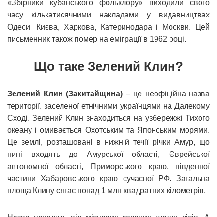
«Збірники кубанського фольклору» виходили свого
часу кількатисячними накладами у видавництвах
Одеси, Києва, Харкова, Катеринодара і Москви. Цей
письменник також помер на еміграції в 1962 році.
Що таке Зелений Клин?
Зелений Клин (Закитайщина)
– це неофіційна назва
території, заселеної етнічними українцями на Далекому
Сході. Зелений Клин знаходиться на узбережжі Тихого
океану і омивається Охотським та Японським морями.
Це землі, розташовані в нижній течії річки Амур, що
нині входять до Амурської області, Єврейської
автономної області, Приморського краю, південної
частини Хабаровського краю сучасної РФ. Загальна
площа Клину сягає понад 1 млн квадратних кілометрів.