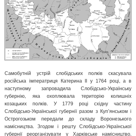
Самобутній устрій слобідських полків скасувала
російська імператриця Катерина ІІ у 1764 році, а в
наступному запровадила Слобідсько-Українську
губернію, яка охоплювала територію колишніх
козацьких полків. У 1779 році східну частину
Слобідсько-Української губернії разом з Куп’янськом і
Острогозьком передали до складу Воронезького
намісництва. Згодом і решту Слобідсько-Української
губернії реорганізувати у Харківське намісництво.