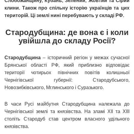
Слобожанщину, Кубань, Зелений, Жовтий та Сірий
клини. Також про спільну історію українців та цих
територій. Ці землі нині перебувають у складі РФ.
Стародубщина: де вона є і коли
увійшла до складу Росії?
Стародубщина
– історичний регіон у межах сучасної
Брянської області РФ, який приблизно відповідає
території чотирьох північних повітів колишньої
Чернігівської губернії: Стародубського,
Новозибківського, Мглинського і Суразького.
В часи Русі майбутня Стародубщина належала до
Чернігівської землі та князівства. На зламі ХІІ та ХІІІ
століть Стародуб став центром власного удільного
князівства.