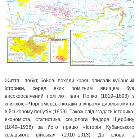
Життя і побут, бойові походи краян описали кубанські
історики, серед яких помітним явищем був
високоосвічений поліглот Іван Попко (1819–1893) з
книжкою «Чорноморські козаки в їхньому цивільному та
військовому побуті» (1858). Також слід згадати історика,
економіста, статистика, соціолога Федора Щербину
(1849–1936) за його працю «Історія Кубанського
козацького війська» (1910–1913). До слова, з