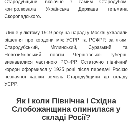
Стародубщини, включно з самим Стародубом,
контролювала Українська Держава гетьмана
Скоропадського.
Лише у лютому 1919 року на нараді у Москві ухвалили
рішення про кордони між УСРР та РСФРР, за яким
Стародубський, Мглинський, Суразький та
Новозибківський повіти Чернігівської губернії
визнавалися частиною РСФРР. Остаточно північний
кордон оформився у 1925 році після передачі Росією
незначної частки земель Стародубщини до складу
УСРР.
Як і коли Північна і Східна
Слобожанщина опинилася у
складі Росії?