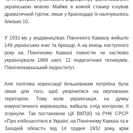
українською мовою. Майже в кожній станиці існував
драматичний гурток, лише у Краснодарі їх налічувалось
близько 10.
У 1931-му у видавництвах Північного Кавказу вийшло
149 українських книг та брошур. А на кінець наступного
року на Північному Кавказі повністю чи частково
українізували 1868 шкіл, 12 педагогічних технікумів,
Північнокавказький педінститут.
Але політика коренізації більшовикам потрібна була
лише для того, щоб укорінитися на окупованих
територіях. Тому коли українізація, на думку
комуністичного керівництва, вийшла з-під контролю, її
згорнули. Так постановою ЦК ВКП(б) та РНК СРСР
«Про хлібозаготівлі в Україні, на Північному Кавказі та в
Західній області» від 14 грудня 1932 року, крім