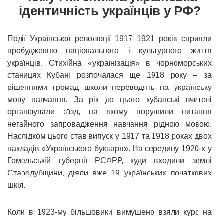
ідентичність українців у РФ?
Події Української революції 1917–1921 років сприяли
пробудженню національного і культурного життя
українців. Стихійна «українізація» в чорноморських
станицях Кубані розпочалася ще 1918 року – за
рішеннями громад школи переводять на українську
мову навчання. За рік до цього кубанські вчителі
організували з'їзд, на якому порушили питання
негайного запровадження навчання рідною мовою.
Наслідком цього став випуск у 1917 та 1918 роках двох
накладів «Українського букваря». На середину 1920-х у
Гомельській губернії РСФРР, куди входили землі
Стародубщини, діяли вже 19 українських початкових
шкіл.
Коли в 1923-му більшовики вимушено взяли курс на