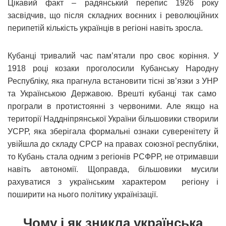
Цікавий факт – радянський перепис 1926 року
засвідчив, що після складних воєнних і революційних
перипетій кількість українців в регіоні навіть зросла.
Кубанці тривалий час пам’ятали про своє коріння. У
1918 році козаки проголосили Кубанську Народну
Республіку, яка прагнула встановити тісні зв’язки з УНР
та Українською Державою. Врешті кубанці так само
програли в протистоянні з червоними. Але якщо на
території Наддніпрянської України більшовики створили
УСРР, яка зберігала формальні ознаки суверенітету й
увійшла до складу СРСР на правах союзної республіки,
то Кубань стала одним з регіонів РСФРР, не отримавши
навіть автономії. Щоправда, більшовики мусили
рахуватися з українським характером регіону і
поширити на нього політику українізації.
Чому і як зникла українська