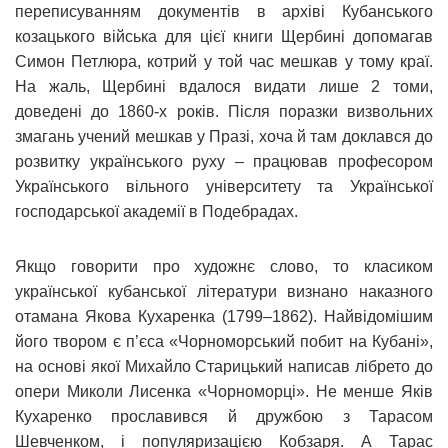
переписуванням документів в архіві Кубанського
козацького війська для цієї книги Щербині допомагав
Симон Петлюра, котрий у той час мешкав у тому краї.
На жаль, Щербині вдалося видати лише 2 томи,
доведені до 1860-х років. Після поразки визвольних
змагань учений мешкав у Празі, хоча й там доклався до
розвитку українського руху – працював професором
Українського вільного університету та Української
господарської академії в Подебрадах.
Якщо говорити про художнє слово, то класиком
української кубанської літератури визнано наказного
отамана Якова Кухаренка (1799–1862). Найвідомішим
його твором є п’єса «Чорноморський побит на Кубані»,
на основі якої Михайло Старицький написав лібрето до
опери Миколи Лисенка «Чорноморці». Не менше Яків
Кухаренко прославився й дружбою з Тарасом
Шевченком, і популяризацією Кобзаря. А Тарас