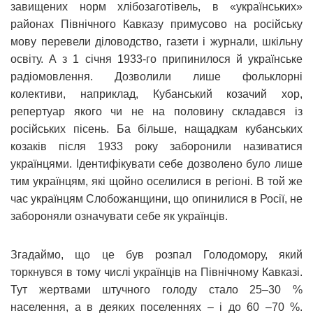
завищених норм хлібозаготівель, в «українських»
районах Північного Кавказу примусово на російську
мову перевели діловодство, газети і журнали, шкільну
освіту. А з 1 січня 1933-го припинилося й українське
радіомовлення. Дозволили лише фольклорні
колективи, наприклад, Кубанський козачий хор,
репертуар якого чи не на половину складався із
російських пісень. Ба більше, нащадкам кубанських
козаків після 1933 року заборонили називатися
українцями. Ідентифікувати себе дозволено було лише
тим українцям, які щойно оселилися в регіоні. В той же
час українцям Слобожанщини, що опинилися в Росії, не
забороняли означувати себе як українців.
Згадаймо, що це був розпал Голодомору, який
торкнувся в тому числі українців на Північному Кавказі.
Тут жертвами штучного голоду стало 25–30 %
населення, а в деяких поселеннях – і до 60 –70 %.