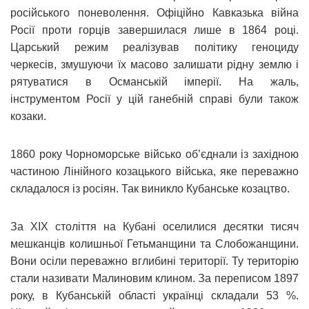
російського поневолення. Офіційно Кавказька війна
Росії проти горців завершилася лише в 1864 році.
Царський режим реалізував політику геноциду
черкесів, змушуючи їх масово залишати рідну землю і
рятуватися в Османській імперії. На жаль,
інструментом Росії у цій ганебній справі були також
козаки.
1860 року Чорноморське військо об’єднали із західною
частиною Лінійного козацького війська, яке переважно
складалося із росіян. Так виникло Кубанське козацтво.
За ХІХ століття на Кубані оселилися десятки тисяч
мешканців колишньої Гетьманщини та Слобожанщини.
Вони осіли переважно вглибині території. Ту територію
стали називати Малиновим клином. За переписом 1897
року, в Кубанській області українці складали 53 %.