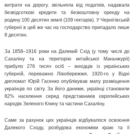
витрати на дорогу, звільняла від податків, надавала
безвідсоткові кредити та безкоштовну оренду на
родину 100 десятин землі (109 гектарів). У Чернігівській
губернії в цей же час на господарство припадало лише
8 десятин.
За 1858–1916 роки на Далекий Схід (у тому числі до
Сахаліну та на територію китайської Маньчжурії)
прибуло 276 тисяч осіб – вихідців із українських
губерній, переважно Лівобережжя. 1920-го у Відні
дипломат Юрій Гасенко опублікував мапу розміщення
українців по світу. За його даними, українці становили
82% населення серед представників європейських
народів Зеленого Клину та частини Сахаліну.
Саме за рахунок цих українців відбувалося освоєння
Далекого Сходу, розбудова економіки краю та її