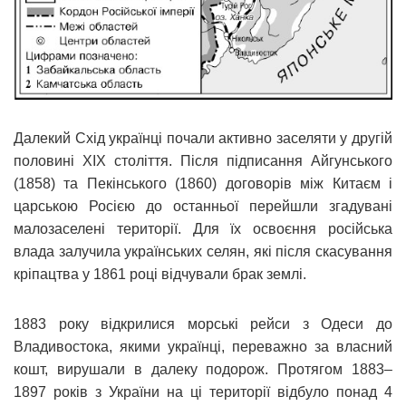
Далекий Схід українці почали активно заселяти у другій
половині ХІХ століття. Після підписання Айгунського
(1858) та Пекінського (1860) договорів між Китаєм і
царською Росією до останньої перейшли згадувані
малозаселені території. Для їх освоєння російська
влада залучила українських селян, які після скасування
кріпацтва у 1861 році відчували брак землі.
1883 року відкрилися морські рейси з Одеси до
Владивостока, якими українці, переважно за власний
кошт, вирушали в далеку подорож. Протягом 1883–
1897 років з України на ці території відбуло понад 4