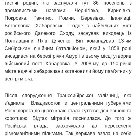
тисячі родин, які заснували тут 86 поселень з
промовистими назвами: Чернігівка, Кирилівка,
Покровка, Ракитно, Ромни, Березівка, Іванківці,
Богословка. Хабаровськ – одне з найбільших міст
російського Далекого Сходу, заснував виходець із
Полтавщини Яків Дяченко. Він командував 13-им
Сибірським лінійним батальйоном, який у 1858 році
висадився на березі річки Амур і в цьому місці утворив
військовий пост Хабаровка. У 2008-му до 150-річчя
міста вдячні хабаровчани встановили йому пам’ятник у
центрі міста.
Після спорудження Транссибірської залізниці, яка
з’єднала Владивосток із центральними губерніями
Росії, дорога до цього краю стала суттєво дешевшою та
коротшою. Відтак міграція посилилася. До того ж
Російська влада заохочувала до переселеня
різноманітними пільгами. Так держава взяла на себе