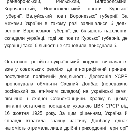
Грайворонський, Рильський, Білгородський,
Корочанський, Новооскільський повіти Курської
губернії, Валуйський повіт Воронезької губернії. За
межами України в такому разі залишалися б деякі
регіони Воронезької губернії, де більшість населення
складали українці, тоді як повіти Курської губернії, де
українці такої більшості не становили, приєднали б.
Остаточно російсько-український кордон визначався
вже у совєтських реаліях, де етнографічний принцип
поступився політичній доцільності. Делегація УСРР
пропонувала обміняти Східний Донбас (переважно
російський за етнічним складом) на українські землі
північної і східної Слобожанщини. Крапку в цьому
питанні остаточно поставили ухвалою ЦВК СРСР від
16 жовтня 1925 року. За цим рішенням, Україна й
справді втратила значну частину Донбасу, однак
натомість отримала лише дрібні прикордонні території