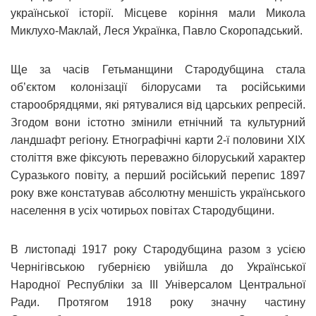
української історії. Місцеве коріння мали Микола
Миклухо-Маклай, Леся Українка, Павло Скоропадський.
Ще за часів Гетьманщини Стародубщина стала
об’єктом колонізації білорусами та російськими
старообрядцями, які рятувалися від царських репресій.
Згодом вони істотно змінили етнічний та культурний
ландшафт регіону. Етнографічні карти 2-ї половини ХІХ
століття вже фіксують переважно білоруський характер
Суразького повіту, а перший російський перепис 1897
року вже констатував абсолютну меншість українського
населення в усіх чотирьох повітах Стародубщини.
В листопаді 1917 року Стародубщина разом з усією
Чернігівською губернією увійшла до Української
Народної Республіки за ІІІ Універсалом Центральної
Ради. Протягом 1918 року значну частину