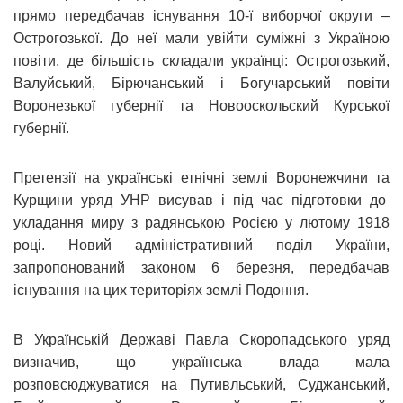
прямо передбачав існування 10-ї виборчої округи –
Острогозької. До неї мали увійти суміжні з Україною
повіти, де більшість складали українці: Острогозький,
Валуйський, Бірючанський і Богучарський повіти
Воронезької губернії та Новооскольский Курської
губернії.
Претензії на українські етнічні землі Воронежчини та
Курщини уряд УНР висував і під час підготовки до
укладання миру з радянською Росією у лютому 1918
році. Новий адміністративний поділ України,
запропонований законом 6 березня, передбачав
існування на цих територіях землі Подоння.
В Українській Державі Павла Скоропадського уряд
визначив, що українська влада мала
розповсюджуватися на Путивльський, Суджанський,