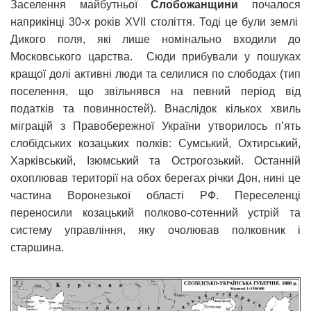
Заселення майбутньої
Слобожанщини
почалося
наприкінці 30-х років XVІІ століття. Тоді це були землі
Дикого поля, які лише номінально входили до
Московського царства. Сюди прибували у пошуках
кращої долі активні люди та селилися по слободах (тип
поселення, що звільнявся на певний період від
податків та повинностей). Внаслідок кількох хвиль
міграцій з Правобережної України утворилось п’ять
слобідських козацьких полків: Сумський, Охтирський,
Харківський, Ізюмський та Острогозький. Останній
охоплював території на обох берегах річки Дон, нині це
частина Воронезької області РФ. Переселенці
переносили козацький полково-сотенний устрій та
систему управління, яку очолював полковник і
старшина.