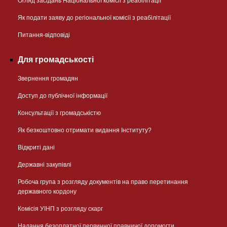
Огляд засідань Національної комісії з реабілітації
Як подати заяву до регіональної комісії з реабілітації
Питання-відповіді
Для громадськості
Звернення громадян
Доступ до публічної інформації
Консультації з громадськістю
Як безкоштовно отримати видання Інституту?
Відкриті дані
Державні закупівлі
Робоча група з розгляду документів на право перетинання
державного кордону
Комісія УІНП з розгляду скарг
Надання безоплатної первинної правничої допомогти