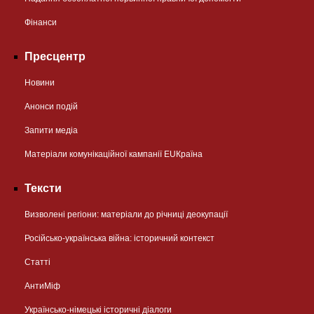
Фінанси
Пресцентр
Новини
Анонси подій
Запити медіа
Матеріали комунікаційної кампанії EUКраїна
Тексти
Визволені регіони: матеріали до річниці деокупації
Російсько-українська війна: історичний контекст
Статті
АнтиМіф
Українсько-німецькі історичні діалоги