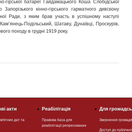
нно-гірської батареї Гайдамацького Коша Слобідської
 Запорізького кінно-гірського гарматного дивізіону
льної Ради, з яким брав участь в успішному наступі
 Кам’янець-Подільський, Шатаву, Дунаївці, Проскурів,
вого походу в грудні 1919 року.
ві акти
Реабілітація
Для громадсь
м'ятних дат та
Правова база для
Звернення громад
реабілітації репресованих
Доступ до публічно