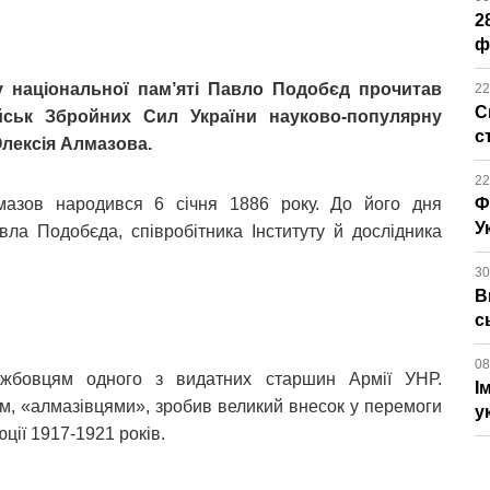
2
ф
ту національної пам’яті Павло Подобєд прочитав
22
С
йськ Збройних Сил України науково-популярну
с
Олексія Алмазова.
22
лмазов народився 6 січня 1886 року. До його дня
Ф
У
ла Подобєда, співробітника Інституту й дослідника
30
В
с
08
ужбовцям одного з видатних старшин Армії УНР.
І
лом, «алмазівцями», зробив великий внесок у перемоги
у
ції 1917-1921 років.