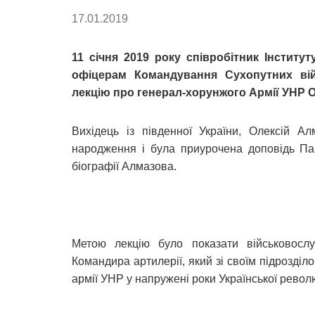
17.01.2019
11 січня 2019 року співробітник Інститу
офіцерам Командування Сухопутних ві
лекцію про генерал-хорунжого Армії УНР 
Вихідець із південної України, Олексій А
народження і була приурочена доповідь Пав
біографії Алмазова.
Метою лекцію було показати військовосл
Командира артилерії, який зі своїм підрозді
армії УНР у напружені роки Української револю