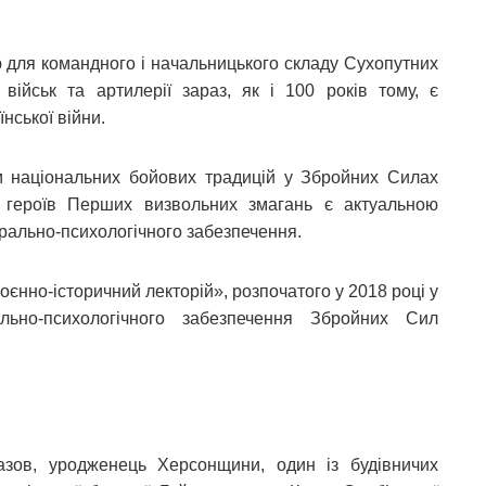
 для командного і начальницького складу Сухопутних
х військ та артилерії зараз, як і 100 років тому, є
нської війни.
м національних бойових традицій у Збройних Силах
ї героїв Перших визвольних змагань є актуальною
морально-психологічного забезпечення.
оєнно-історичний лекторій», розпочатого у 2018 році у
льно-психологічного забезпечення Збройних Сил
зов, уродженець Херсонщини, один із будівничих