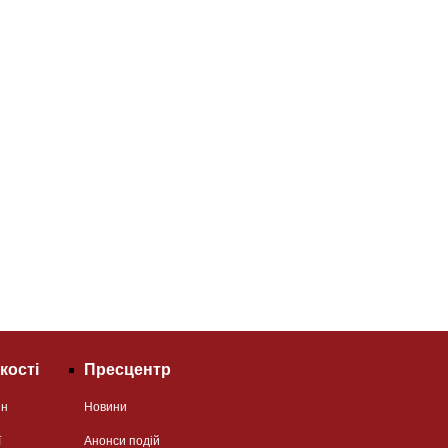
кості
Пресцентр
ян
Новини
ї
Анонси подій