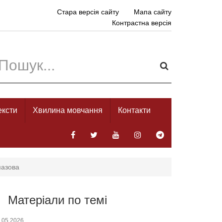
Стара версія сайту
Мапа сайту
Контрастна версія
ексти
Хвилина мовчання
Контакти
мазова
Матеріали по темі
.05.2026