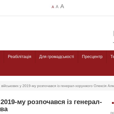
A
A
A
Реабілітація
Для громадськості
Пресцентр
Т
я військових у 2019-му розпочався із генерал-хорунжого Олексія Ал
 2019-му розпочався із генерал-
ова
06