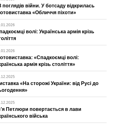
8 поглядів війни. У ботсаду відкрилась
отовиставка «Обличчя піхоти»
.01.2026
падкоємці волі: Українська армія крізь
толіття
.01.2026
отовиставка: «Спадкоємці волі:
країнська армія крізь століття»
.12.2025
иставка «На сторожі України: від Русі до
ьогодення»
.12.2025
м’я Петлюри повертається в лави
країнського війська