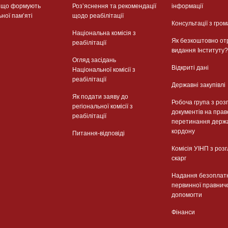
, що формують
Розʼяснення та рекомендації
інформації
ьної памʼяті
щодо реабілітації
Консультації з гром
Національна комісія з
Як безкоштовно от
реабілітації
видання Інституту?
Огляд засідань
Відкриті дані
Національної комісії з
реабілітації
Державні закупівлі
Як подати заяву до
Робоча група з роз
регіональної комісії з
документів на прав
реабілітації
перетинання держ
кордону
Питання-відповіді
Комісія УІНП з роз
скарг
Надання безоплат
первинної правнич
допомогти
Фінанси