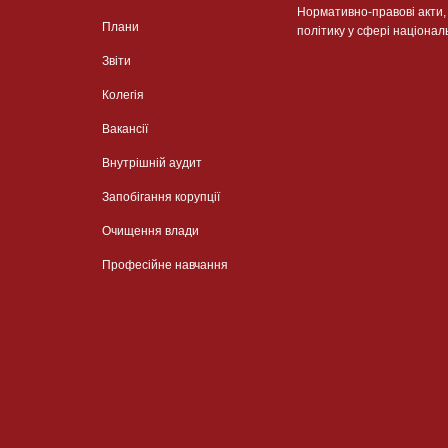
Нормативно-правові акти
Плани
політику у сфері націонал
Звіти
Колегія
Вакансії
Внутрішній аудит
Запобігання корупції
Очищення влади
Професійне навчання