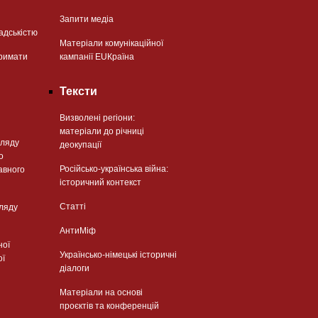
Запити медіа
адськістю
Матеріали комунікаційної
римати
кампанії EUКраїна
Тексти
Визволені регіони:
матеріали до річниці
гляду
деокупації
о
Російсько-українська війна:
авного
історичний контекст
Статті
гляду
АнтиМіф
ної
Українсько-німецькі історичні
ої
діалоги
Матеріали на основі
проєктів та конференцій