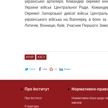
української артилерії. Командир окремої кі
України військ Центральної Ради. Командир
Окремої Запорізької дивізії військ Центра
українського війська на Вапнярку, в боях за
Летичів, Вінницю, Київ. Учасник Першого Зимо
#УНР
#ЗСУ
Tweet
Like
+1
Share
Про Інститут
Нормативно-право
Про Інститут
Нормативна база щодо па
ювілеїв
Структура