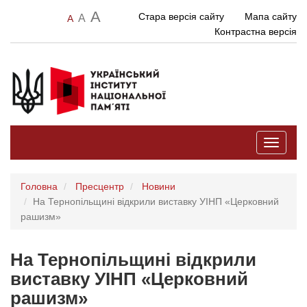
A
Стара версія сайту
Мапа сайту
A
A
Контрастна версія
Toggle
navigati
Головна
Пресцентр
Новини
На Тернопільщині відкрили виставку УІНП «Церковний
рашизм»
На Тернопільщині відкрили
виставку УІНП «Церковний
рашизм»