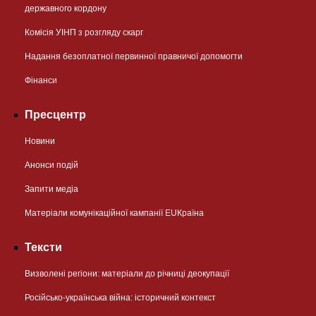
державного кордону
Комісія УІНП з розгляду скарг
Надання безоплатної первинної правничої допомогти
Фінанси
Пресцентр
Новини
Анонси подій
Запити медіа
Матеріали комунікаційної кампанії EUКраїна
Тексти
Визволені регіони: матеріали до річниці деокупації
Російсько-українська війна: історичний контекст