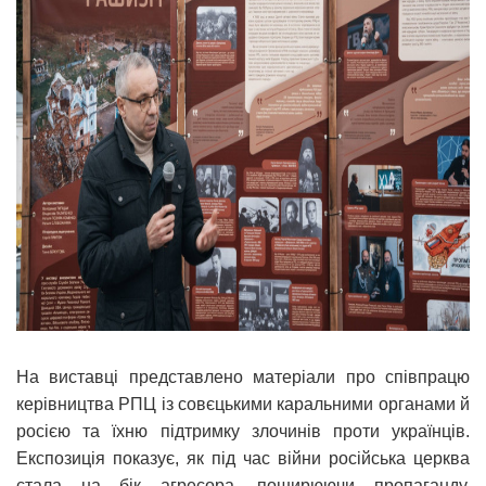
На виставці представлено матеріали про співпрацю
керівництва РПЦ із совєцькими каральними органами й
росією та їхню підтримку злочинів проти українців.
Експозиція показує, як під час війни російська церква
стала на бік агресора, поширюючи пропаганду,