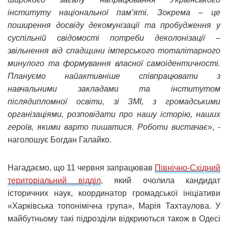
інституту національної пам’яті. Зокрема – це
поширення досвіду декомунізації та пробудження у
суспільній свідомості потреби деколонізації –
звільнення від спадщини імперського тоталітарного
минулого та формування власної самоідентичності.
Плануємо найактивніше співпрацювати з
навчальними закладами та інститутом
післядипломної освіти, зі ЗМІ, з громадськими
організаціями, розповідати про нашу історію, наших
героїв, якими варто пишатися. Роботи вистачає
», -
наголошує Богдан Галайко.
Нагадаємо, що 11 червня запрацював
Північно-Східний
територіальний відділ
, який очолила кандидат
історичних наук, координатор громадської ініціативи
«Харківська топонімічна група», Марія Тахтаулова. У
майбутньому такі підрозділи відкриються також в Одесі