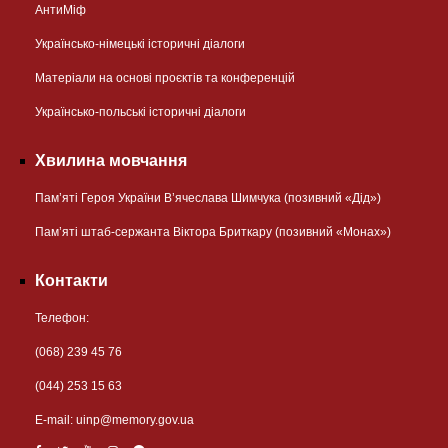
АнтиМіф
Українсько-німецькі історичні діалоги
Матеріали на основі проєктів та конференцій
Українсько-польські історичні діалоги
Хвилина мовчання
Пам’яті Героя України В’ячеслава Шимчука (позивний «Дід»)
Пам’яті штаб-сержанта Віктора Бриткару (позивний «Монах»)
Контакти
Телефон:
(068) 239 45 76
(044) 253 15 63
Е-mail:
uinp@memory.gov.ua