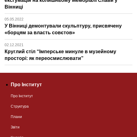
ексгумацій на колишньому Меморіалі Слави у
Вінниці
05.05.2022
У Вінниці демонтували скульптуру, присвячену
«борцям за власть совєтов»
02.12.2021
Круглий стіл “Імперське минуле в музейному
просторі: як переосмислювати”
Про Інститут
Про Інститут
Структура
Плани
Звіти