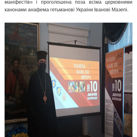
маніфестів» і проголошена поза всіма церковними
канонами анафема гетьманові України Іванові Мазепі.