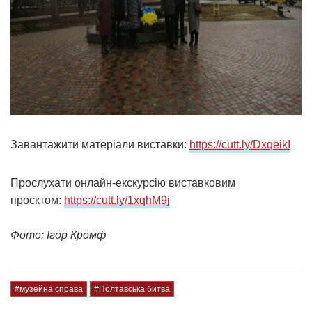
Завантажити матеріали виставки:
https://cutt.ly/DxqeikI
Прослухати онлайн-екскурсію виставковим
проєктом:
https://cutt.ly/1xqhM9j
Фото: Ігор Кромф
#музейна справа
#Полтавська битва