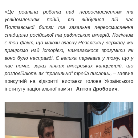
«Це реальна робота над переосмисленням та
усвідомленням подій, які відбулися під час
Полтавської битви та загальне переосмислення
спадщини російської та радянських імперій. Логічним
є той факт, що маючи власну Незалежну державу, ми
працюємо над історією, намагаємося зрозуміти як
воно було насправді. Є велика перевага у тому, що у
нас немає зараз ніяких імперських канцелярій, що
розповідають як “правильно” треба писати»,
– заявив
присутній на відкритті виставки голова Українського
інституту національної пам'яті
Антон Дробович.