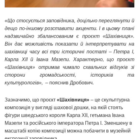
«Що стосується заповідника, доцільно переглянути й
дещо по-іншому розставити акценти. І в цьому плані
надзвичайно збалансованим є проєкт «Шахівниця».
Він дає можливість показати й інтерпретувати на
шахівниці часу всі три історичні постаті – Петра I,
Карла XII й Івана Мазепи. Характерно, що проєкт
«Шахівниця» отримав чимало схвальних відгуків зі
сторони громадськості, істориків та
культурологів»,
– пояснив Дробович.
Зазначимо, що проєкт
«Шахівниця»
– це скульптурна
композиція у вигляді шахової дошки, на якій стоять
фігури шведського короля Карла XII, гетьмана Івана
Мазепи та російського імператора Петра I. Зменшену в
масштабі копію композиції можна побачити в музейній
експозиції заповідника.