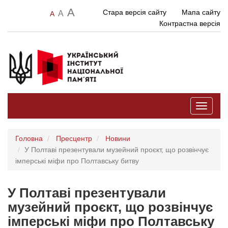
A
Стара версія сайту
Мапа сайту
A
A
Контрастна версія
Toggle
navigati
Головна
Пресцентр
Новини
У Полтаві презентували музейний проєкт, що розвінчує
імперські міфи про Полтавську битву
У Полтаві презентували
музейний проєкт, що розвінчує
імперські міфи про Полтавську