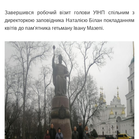
Завершився робочий візит голови УІНП спільним з
директоркою заповідника Наталією Білан покладанням
квітів до пам'ятника гетьману Івану Мазепі.