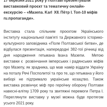
17 березня 2021 року у Полтаві презентували
виставковий проєкт та тематичну онлайн-
екскурсію – «Мазепа. Karl XII. Пётр І. Топ-10 міфів
ru.пропаганди».
Виставка стала спільним проєктом Українського
інституту національної пам'яті та Державного історико-
культурного заповідника «Поле Полтавської битви», де
відбулася презентація, напередодні 382-тої річниці від
дня народження гетьмана Івана Мазепи. Метою
виставки є розвінчання імперських і радянських міфів
про Мазепу, як зрадника, що мав намір віддати Україну
на поталу Речі Посполитої та про те, що гетьмана у його
виборі не підтримало українське козацтво. Також
виставка розвінчує міф про героїчну оборону Полтави
навесні-влітку 1709 року та звитяжні перемоги Петра I.
Переглянути виставку у музеї можна буде протягом
усього 2021 року.