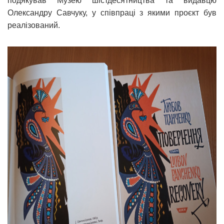
подякував Музею шістдесятництва та видавцю
Олександру Савчуку, у співпраці з якими проєкт був
реалізований.