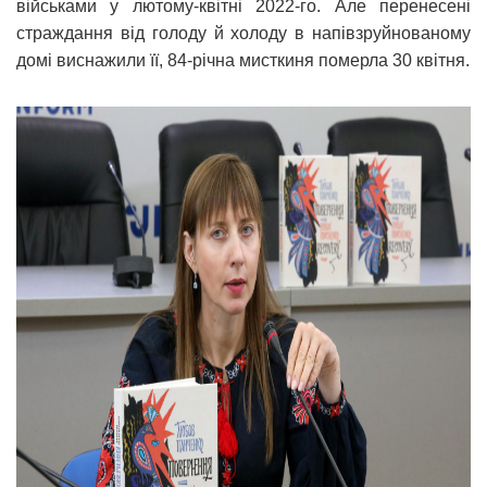
військами у лютому-квітні 2022-го. Але перенесені
страждання від голоду й холоду в напівзруйнованому
домі виснажили її, 84-річна мисткиня померла 30 квітня.