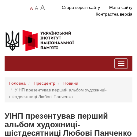
A
Стара версія сайту
Мапа сайту
A
A
Контрастна версія
Toggle
navigati
Головна
Пресцентр
Новини
УІНП презентував перший альбом художниці-
шістдесятниці Любові Панченко
УІНП презентував перший
альбом художниці-
шістдесятниці Любові Панченко