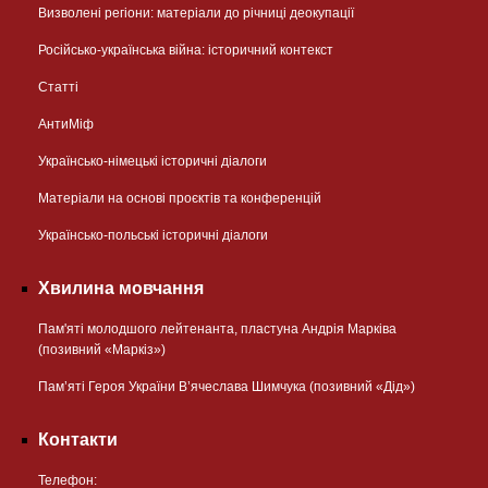
Визволені регіони: матеріали до річниці деокупації
Російсько-українська війна: історичний контекст
Статті
АнтиМіф
Українсько-німецькі історичні діалоги
Матеріали на основі проєктів та конференцій
Українсько-польські історичні діалоги
Хвилина мовчання
Пам'яті молодшого лейтенанта, пластуна Андрія Марківа
(позивний «Маркіз»)
Пам’яті Героя України В’ячеслава Шимчука (позивний «Дід»)
Контакти
Телефон: