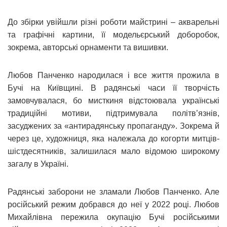
До збірки увійшли різні роботи майстрині – акварельні
та графічні картини, її модельєрський доборобок,
зокрема, авторські орнаменти та вишивки.
Любов Панченко народилася і все життя прожила в
Бучі на Київщині. В радянські часи її творчість
замовчувалася, бо мисткиня відстоювала українські
традиційні мотиви, підтримувала політв’язнів,
засуджених за «антирадянську пропаганду». Зокрема й
через це, художниця, яка належала до когорти митців-
шістдесятників, залишилася мало відомою широкому
загалу в Україні.
Радянські заборони не зламали Любов Панченко. Але
російський режим добрався до неї у 2022 році. Любов
Михайлівна пережила окупацію Бучі російськими