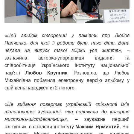
«Цей альбом створений у пам’ять про Любов
Панченко, для якої її роботи були, наче діти. Вона
чекала на випуск такої збірки усе життя»
, –
зазначила авторка-упорядниця видання та
співробітниця Українського інституту національної
пам'яті
Любов Крупник
. Розповіла, що Любов
Михайлівна побачила електронну версію альбому у
свій день народження 2 лютого.
«Це видання повертає українській спільноті ім’я
талановитої художниці, яка належала до когорти
мисткинь-шістдесятниць»,
– зауважив перший
заступник, в.о.голови інституту
Максим Ярмистий
. Він