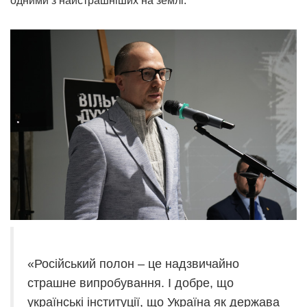
одними з найстрашніших на землі.
«Російський полон – це надзвичайно
страшне випробування. І добре, що
українські інституції, що Україна як держава