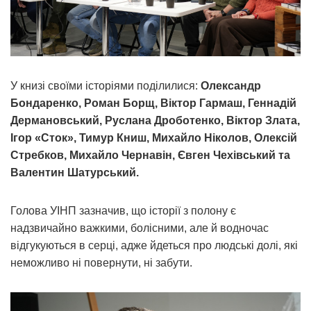
У книзі своїми історіями поділилися:
Олександр
Бондаренко, Роман Борщ, Віктор Гармаш, Геннадій
Дермановський, Руслана Дроботенко, Віктор Злата,
Ігор «Сток», Тимур Книш, Михайло Ніколов, Олексій
Стребков, Михайло Чернавін, Євген Чехівський та
Валентин Шатурський.
Голова УІНП зазначив, що історії з полону є
надзвичайно важкими, болісними, але й водночас
відгукуються в серці, адже йдеться про людські долі, які
неможливо ні повернути, ні забути.