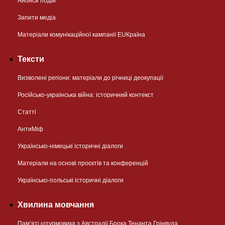
Анонси подій
Запити медіа
Матеріали комунікаційної кампанії EUКраїна
Тексти
Визволені регіони: матеріали до річниці деокупації
Російсько-українська війна: історичний контекст
Статті
АнтиМіф
Українсько-німецькі історичні діалоги
Матеріали на основі проєктів та конференцій
Українсько-польські історичні діалоги
Хвилина мовчання
Пам’яті штурмовика з Австралії Брока Тенанта Грінвуда