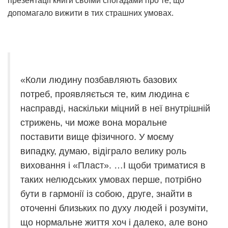
презентації книги своїми спогадами про те, що
допомагало вижити в тих страшних умовах.
«Коли людину позбавляють базових
потреб, проявляється те, ким людина є
насправді, наскільки міцний в неї внутрішній
стрижень, чи може вона моральне
поставити вище фізичного. У моєму
випадку, думаю, відіграло велику роль
виховання і «Пласт». …І щоби триматися в
таких нелюдських умовах перше, потрібно
бути в гармонії із собою, друге, знайти в
оточенні близьких по духу людей і розуміти,
що нормальне життя хоч і далеко, але воно