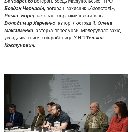
Бондаренко
ветеран, боєць Маріупольської ТРО,
Богдан Чернавін,
ветеран, захисник «Азовсталі»,
Роман Борщ,
ветеран, морський піхотинець,
Володимир Харченко
, автор ілюстрацій,
Олена
Максименко
, авторка передмови. Модерувала захід –
укладачка книги, співробітниця УІНП
Тетяна
Ковтунович.