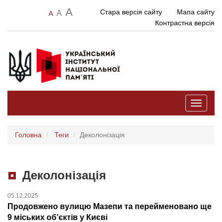
A
Стара версія сайту
Мапа сайту
A
A
Контрастна версія
Toggle
navigati
Головна
Теги
Деколонізація
Деколонізація
05.12.2025
Продовжено вулицю Мазепи та перейменовано ще
9 міських об’єктів у Києві