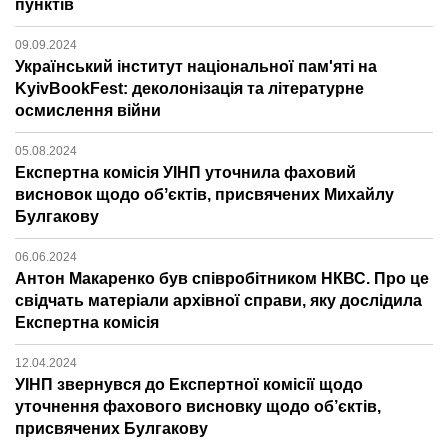
пунктів
09.09.2024
Український інститут національної пам'яті на
KyivBookFest: деколонізація та літературне
осмислення війни
05.08.2024
Експертна комісія УІНП уточнила фаховий
висновок щодо обʼєктів, присвячених Михайлу
Булгакову
06.06.2024
Антон Макаренко був співробітником НКВС. Про це
свідчать матеріали архівної справи, яку дослідила
Експертна комісія
12.04.2024
УІНП звернувся до Експертної комісії щодо
уточнення фахового висновку щодо об’єктів,
присвячених Булгакову