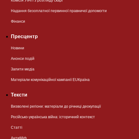
Комісія УІНП з розгляду скарг
Надання безоплатної первинної правничої допомогти
Фінанси
Пресцентр
Новини
Анонси подій
Запити медіа
Матеріали комунікаційної кампанії EUКраїна
Тексти
Визволені регіони: матеріали до річниці деокупації
Російсько-українська війна: історичний контекст
Статті
АнтиМіф