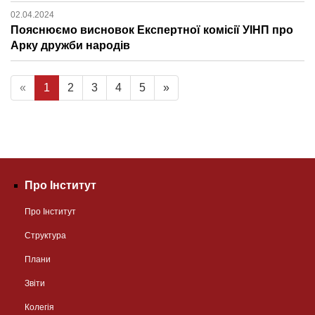
02.04.2024
Пояснюємо висновок Експертної комісії УІНП про
Арку дружби народів
«
1
2
3
4
5
»
Про Інститут
Про Інститут
Структура
Плани
Звіти
Колегія