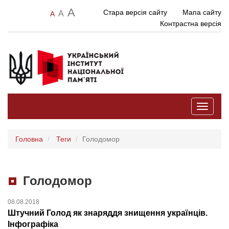
A
Стара версія сайту
Мапа сайту
A
A
Контрастна версія
Toggle
navigati
Головна
Теги
Голодомор
Голодомор
08.08.2018
Штучний Голод як знаряддя знищення українців.
Інфографіка