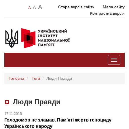
A
Стара версія сайту
Мапа сайту
A
A
Контрастна версія
Toggle
navigati
Головна
Теги
Люди Правди
Люди Правди
17.11.2015
Голодомор не зламав. Пам’яті жертв геноциду
Українського народу