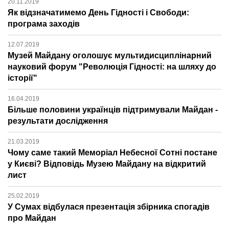
20.11.2019
Як відзначатимемо День Гідності і Свободи:
програма заходів
12.07.2019
Музей Майдану оголошує мультидисциплінарний
науковий форум "Революція Гідності: на шляху до
історії"
16.04.2019
Більше половини українців підтримували Майдан -
результати дослідження
21.03.2019
Чому саме такий Меморіал Небесної Сотні постане
у Києві? Відповідь Музею Майдану на відкритий
лист
25.02.2019
У Сумах відбулася презентація збірника спогадів
про Майдан