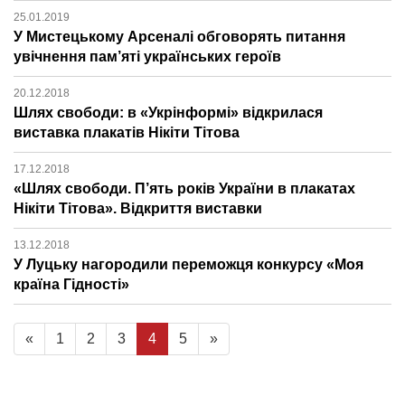
25.01.2019
У Мистецькому Арсеналі обговорять питання
увічнення пам’яті українських героїв
20.12.2018
Шлях свободи: в «Укрінформі» відкрилася
виставка плакатів Нікіти Тітова
17.12.2018
«Шлях свободи. П’ять років України в плакатах
Нікіти Тітова». Відкриття виставки
13.12.2018
У Луцьку нагородили переможця конкурсу «Моя
країна Гідності»
«
1
2
3
4
5
»