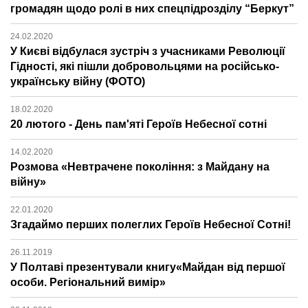
громадян щодо ролі в них спецпідрозділу “Беркут”
24.02.2020
У Києві відбулася зустріч з учасниками Революції
Гідності, які пішли добровольцями на російсько-
українську війну (ФОТО)
18.02.2020
20 лютого - День пам'яті Героїв Небесної сотні
14.02.2020
Розмова «Невтрачене покоління: з Майдану на
війну»
22.01.2020
Згадаймо перших полеглих Героїв Небесної Сотні!
26.11.2019
У Полтаві презентували книгу«Майдан від першої
особи. Регіональний вимір»