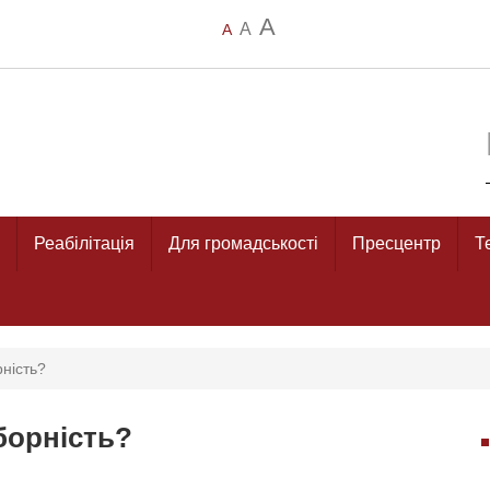
A
A
A
Реабілітація
Для громадськості
Пресцентр
Т
рність?
борність?