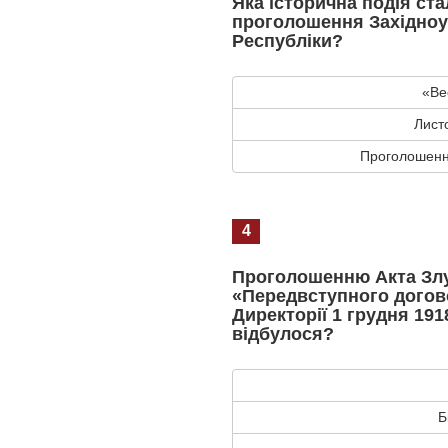
Яка історична подія ст
проголошення Західноу
Республіки?
«Ве
Лист
Проголошення
4
Проголошенню Акта Злу
«Передвступного догов
Директорії 1 грудня 1918
відбулося?
Б