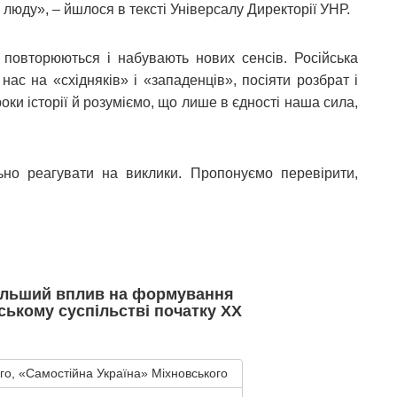
о люду», – йшлося в тексті Універсалу Директорії УНР.
и повторюються і набувають нових сенсів. Російська
ас на «східняків» і «западенців», посіяти розбрат і
оки історії й розуміємо, що лише в єдності наша сила,
ьно реагувати на виклики. Пропонуємо перевірити,
більший вплив на формування
нському суспільстві початку ХХ
ого, «Самостійна Україна» Міхновського