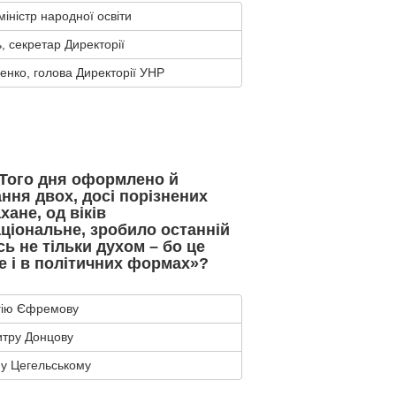
міністр народної освіти
, секретар Директорії
нко, голова Директорії УНР
«Того дня оформлено й
ння двох, досі порізнених
хане, од віків
ціональне, зробило останній
сь не тільки духом – бо це
е і в політичних формах»?
гію Єфремову
тру Донцову
у Цегельському