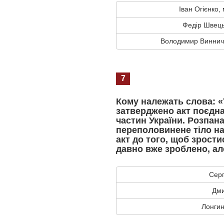
Іван Огієнко, 
Федір Швець
Володимир Винниче
7
Кому належать слова: 
затверджено акт поєдна
частин України. Розпана
переполовинене тіло на
акт до того, щоб зрости
давно вже зроблено, ал
Сер
Дми
Лонгин