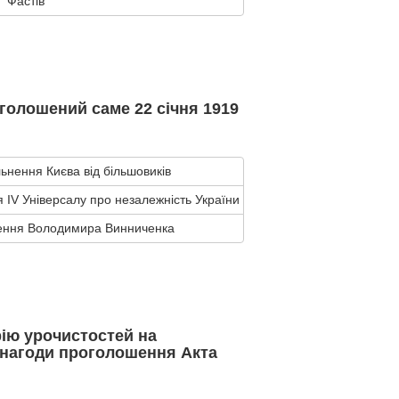
Фастів
голошений саме 22 січня 1919
льнення Києва від більшовиків
 IV Універсалу про незалежність України
ення Володимира Винниченка
ію урочистостей на
 нагоди проголошення Акта