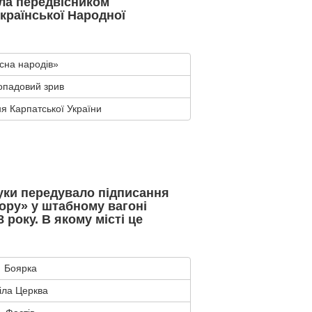
ала передвісником
країнської Народної
сна народів»
опадовий зрив
 Карпатської України
ки передувало підписання
ору» у штабному вагоні
 року. В якому місті це
Боярка
іла Церква