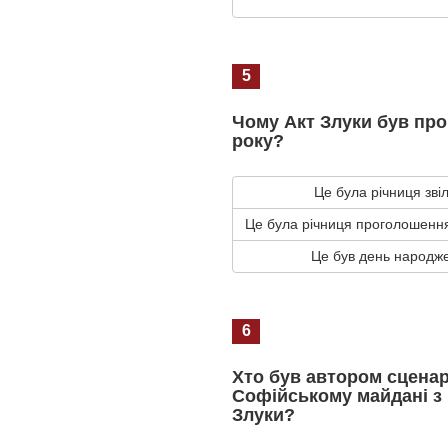
5
Чому Акт Злуки був про
року?
Це була річниця зві
Це була річниця проголошення
Це був день народж
6
Хто був автором сценар
Софійському майдані з
Злуки?