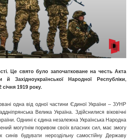
сті. Це свято було започатковане на честь Акта
и й Західноукраїнської Народної Республіки,
січня 1919 року.
рвані одна від одної частини Єдиної України – ЗУНР
Наддніпрянська Велика Україна. Здійснилися віковічні
 України. Однині є єдина незалежна Українська Народна
лений могутнім поривом своїх власних сил, має змогу
х синів будувати нероздільну самостійну Державу