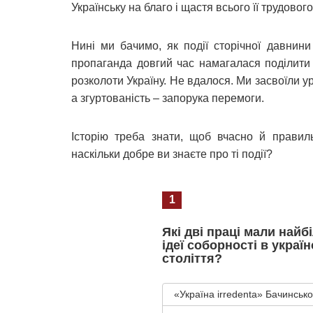
Українську на благо і щастя всього її трудовог
Нині ми бачимо, як події сторічної давнин
пропаганда довгий час намагалася поділити н
розколоти Україну. Не вдалося. Ми засвоїли ур
а згуртованість – запорука перемоги.
Історію треба знати, щоб вчасно й правил
наскільки добре ви знаєте про ті події?
1
Які дві праці мали най
ідеї соборності в украї
століття?
«Україна irredenta» Бачинськ