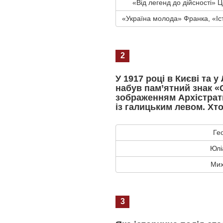
«Від легенд до дійсності» 
«Україна молода» Франка, «Іс
2
У 1917 році в Києві та 
набув пам’ятний знак «
зображенням Архістрат
із галицьким левом. Хт
Ге
Юлі
Мих
3