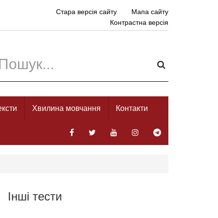
Стара версія сайту
Мапа сайту
Контрастна версія
ексти
Хвилина мовчання
Контакти
Інші тести