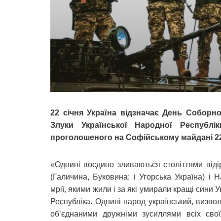
22 січня Україна відзначає День Соборно
Злуки Української Народної Республік
проголошеного на Софійському майдані 22 
«Однині воєдино зливаються століттями віді
(Галичина, Буковина; і Угорська Україна) і 
мрії, якими жили і за які умирали кращі сини
Республіка. Однині народ український, визво
об’єднаними дружніми зусиллями всіх свої