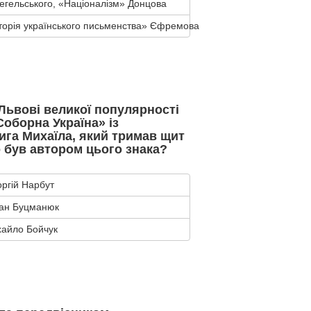
Цегельського, «Націоналізм» Донцова
торія українського письменства» Єфремова
у Львові великої популярності
Соборна Україна» із
ига Михаїла, який тримав щит
о був автором цього знака?
оргій Нарбут
ан Буцманюк
айло Бойчук