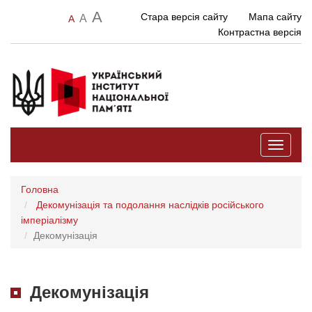
A
Стара версія сайту
Мапа сайту
A
A
Контрастна версія
Toggle
navigati
Головна
Декомунізація та подолання наслідків російського
імперіалізму
Декомунізація
Декомунізація