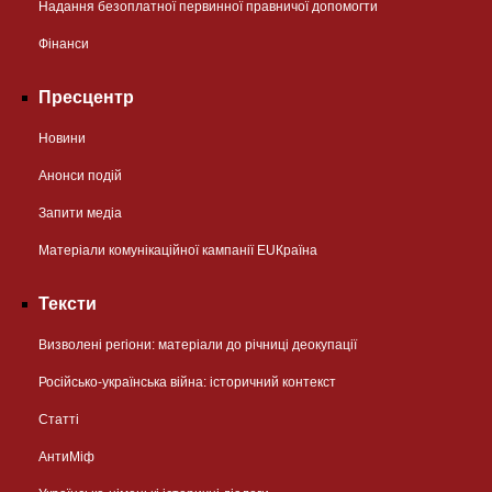
Надання безоплатної первинної правничої допомогти
Фінанси
Пресцентр
Новини
Анонси подій
Запити медіа
Матеріали комунікаційної кампанії EUКраїна
Тексти
Визволені регіони: матеріали до річниці деокупації
Російсько-українська війна: історичний контекст
Статті
АнтиМіф