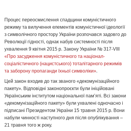
Процес переосмислення спадщини комуністичного
режиму та вилучення елементів комуністичної ідеології
з символічного простору України розпочався задовго до
Революції гідності, однак набув системності після
ухвалення 9 квітня 2015 р. Закону України № 317-VIII
«Про засудження комуністичного та націонал-
соціалістичного (нацистського) тоталітарного режимів
та заборону пропаганди їхньої символіки»
.
Цей закон входив до так званого «декомунізаційного
пакету». Відповідні законопроєкти були ініційовані
Українським інститутом національної пам’яті. Всі закони
«декомунізаційного пакету» були ухвалені одночасно і
підписані Президентом України 15 травня 2015 р. Вони
набули чинності наступного дня після опублікування –
21 травня того ж року.