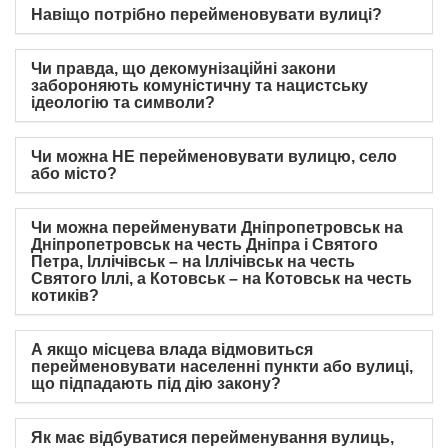
Навіщо потрібно перейменовувати вулиці?
Чи правда, що декомунізаційні закони
забороняють комуністичну та нацистську
ідеологію та символи?
Чи можна НЕ перейменовувати вулицю, село
або місто?
Чи можна перейменувати Дніпропетровськ на
Дніпропетровськ на честь Дніпра і Святого
Петра, Іллічівськ – на Іллічівськ на честь
Святого Іллі, а Котовськ – на Котовськ на честь
котиків?
А якщо місцева влада відмовиться
перейменовувати населенні пункти або вулиці,
що підпадають під дію закону?
Як має відбуватися перейменування вулиць,