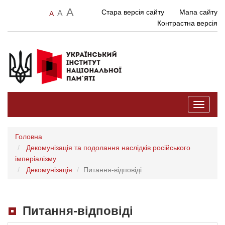
A
Стара версія сайту
Мапа сайту
A
A
Контрастна версія
Toggle
navigati
Головна
Декомунізація та подолання наслідків російського
імперіалізму
Декомунізація
Питання-відповіді
Питання-відповіді