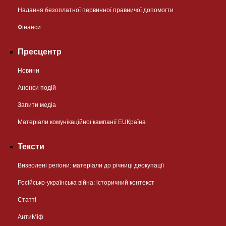
Надання безоплатної первинної правничої допомогти
Фінанси
Пресцентр
Новини
Анонси подій
Запити медіа
Матеріали комунікаційної кампанії EUКраїна
Тексти
Визволені регіони: матеріали до річниці деокупації
Російсько-українська війна: історичний контекст
Статті
АнтиМіф