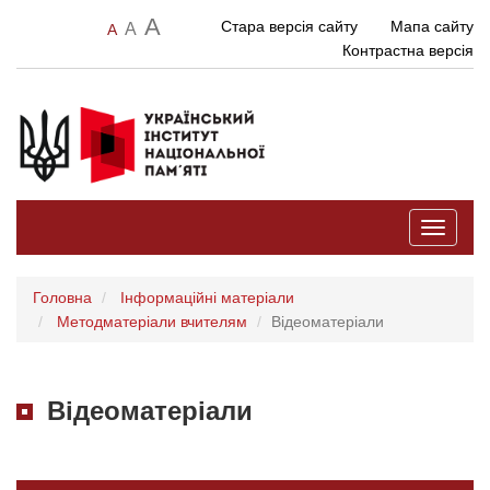
A
Стара версія сайту
Мапа сайту
A
A
Контрастна версія
Toggle
navigati
Головна
Інформаційні матеріали
Методматеріали вчителям
Відеоматеріали
Відеоматеріали