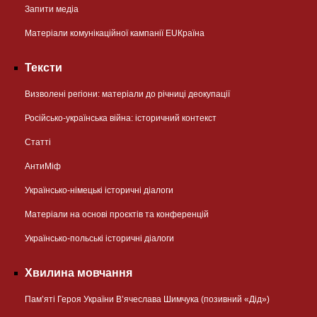
Запити медіа
Матеріали комунікаційної кампанії EUКраїна
Тексти
Визволені регіони: матеріали до річниці деокупації
Російсько-українська війна: історичний контекст
Статті
АнтиМіф
Українсько-німецькі історичні діалоги
Матеріали на основі проєктів та конференцій
Українсько-польські історичні діалоги
Хвилина мовчання
Пам’яті Героя України В’ячеслава Шимчука (позивний «Дід»)