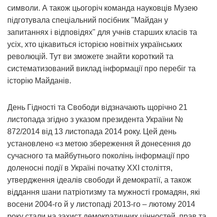
символи. А також цьогоріч команда науковців Музею
підготувала спеціальний посібник "Майдан у
запитаннях і відповідях" для учнів старших класів та
усіх, хто цікавиться історією новітніх українських
революцій. Тут ви зможете знайти короткий та
систематизований виклад інформації про перебіг та
історію Майданів.
День Гідності та Свободи відзначають щорічно 21
листопада згідно з указом президента України №
872/2014 від 13 листопада 2014 року. Цей день
установлено «з метою збереження й донесення до
сучасного та майбутнього поколінь інформації про
доленосні події в Україні початку ХХІ століття,
утвердження ідеалів свободи й демократії, а також
віддання шани патріотизму та мужності громадян, які
восени 2004-го й у листопаді 2013-го – лютому 2014
року стали на захист демократичних цінностей, прав та