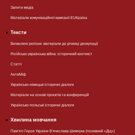
Запити медіа
Матеріали комунікаційної кампанії EUКраїна
Тексти
Визволені регіони: матеріали до річниці деокупації
Російсько-українська війна: історичний контекст
Статті
АнтиМіф
Українсько-німецькі історичні діалоги
Матеріали на основі проєктів та конференцій
Українсько-польські історичні діалоги
Хвилина мовчання
Пам’яті Героя України В’ячеслава Шимчука (позивний «Дід»)