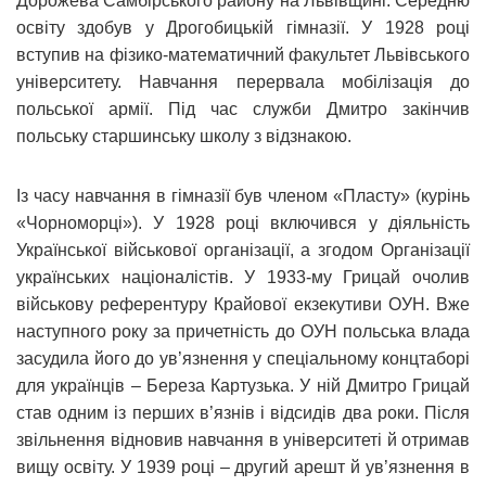
Дорожева Самбірського району на Львівщині. Середню
освіту здобув у Дрогобицькій гімназії. У 1928 році
вступив на фізико-математичний факультет Львівського
університету. Навчання перервала мобілізація до
польської армії. Під час служби Дмитро закінчив
польську старшинську школу з відзнакою.
Із часу навчання в гімназії був членом «Пласту» (курінь
«Чорноморці»). У 1928 році включився у діяльність
Української військової організації, а згодом Організації
українських націоналістів. У 1933-му Грицай очолив
військову референтуру Крайової екзекутиви ОУН. Вже
наступного року за причетність до ОУН польська влада
засудила його до ув’язнення у спеціальному концтаборі
для українців – Береза Картузька. У ній Дмитро Грицай
став одним із перших в’язнів і відсидів два роки. Після
звільнення відновив навчання в університеті й отримав
вищу освіту. У 1939 році – другий арешт й ув’язнення в