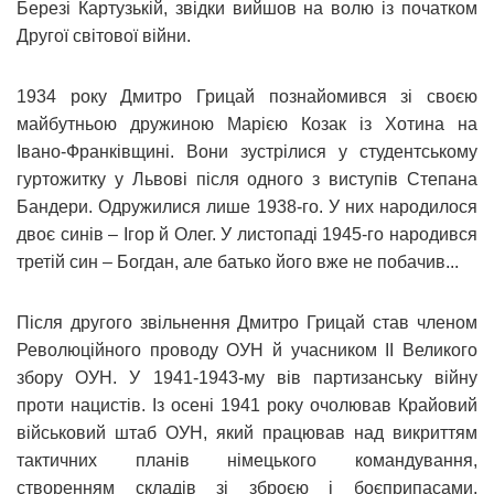
Березі Картузькій, звідки вийшов на волю із початком
Другої світової війни.
1934 року Дмитро Грицай познайомився зі своєю
майбутньою дружиною Марією Козак із Хотина на
Івано-Франківщині. Вони зустрілися у студентському
гуртожитку у Львові після одного з виступів Степана
Бандери. Одружилися лише 1938-го. У них народилося
двоє синів – Ігор й Олег. У листопаді 1945-го народився
третій син – Богдан, але батько його вже не побачив...
Після другого звільнення Дмитро Грицай став членом
Революційного проводу ОУН й учасником ІІ Великого
збору ОУН. У 1941-1943-му вів партизанську війну
проти нацистів. Із осені 1941 року очолював Крайовий
військовий штаб ОУН, який працював над викриттям
тактичних планів німецького командування,
створенням складів зі зброєю і боєприпасами,