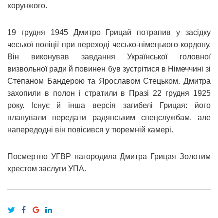
хорунжого.
19 грудня 1945 Дмитро Грицай потрапив у засідку
чеської поліції при переході чесько-німецького кордону.
Він виконував завдання Української головної
визвольної ради й повинен був зустрітися в Німеччині зі
Степаном Бандерою та Ярославом Стецьком. Дмитра
захопили в полон і стратили в Празі 22 грудня 1925
року. Існує й інша версія загибелі Грицая: його
планували передати радянським спецслужбам, але
напередодні він повісився у тюремній камері.
Посмертно УГВР нагородила Дмитра Грицая Золотим
хрестом заслуги УПА.