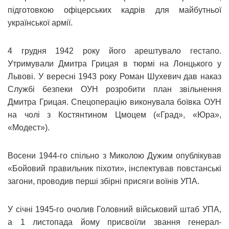
підготовкою офіцерських кадрів для майбутньої
української армії.
4 грудня 1942 року його арештувало гестапо.
Утримували Дмитра Грицая в тюрмі на Лонцького у
Львові. У вересні 1943 року Роман Шухевич дав наказ
Службі безпеки ОУН розробити план звільнення
Дмитра Грицая. Спецоперацію виконувала боївка ОУН
на чолі з Костянтином Цмоцем («Град», «Юра»,
«Модест»).
Восени 1944-го спільно з Миколою Дужим опублікував
«Бойовий правильник піхоти», інспектував повстанські
загони, проводив перші збірні присяги воїнів УПА.
У січні 1945-го очолив Головний військовий штаб УПА,
а 1 листопада йому присвоїли звання генерал-