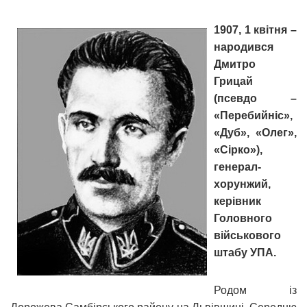
1907
, 1 квітня –
народився
Дмитро
Грицай
(псевдо –
«Перебийніс»,
«Дуб», «Олег»,
«Сірко»),
генерал-
хорунжий,
керівник
Головного
військового
штабу УПА.
Родом із