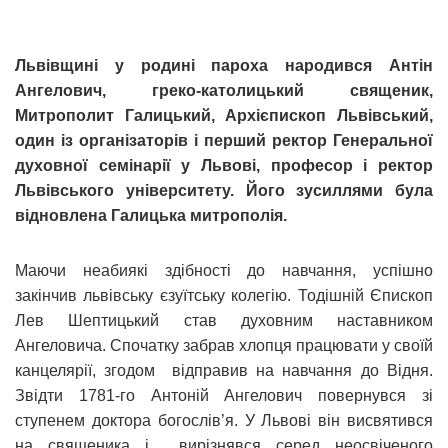
Львівщині у родині пароха народився Антін
Ангелович, греко-католицький священик,
Митрополит Галицький, Архієпископ Львівський,
один із організаторів і перший ректор Генеральної
духовної семінарії у Львові, професор і ректор
Львівського університету. Його зусиллями була
відновлена Галицька митрополія.
Маючи неабиякі здібності до навчання, успішно
закінчив львівську єзуїтську колегію. Тодішній Єпископ
Лев Шептицький став духовним наставником
Ангеловича. Спочатку забрав хлопця працювати у своїй
канцелярії, згодом відправив на навчання до Відня.
Звідти 1781-го Антоній Ангелович повернувся зі
ступенем доктора богослів’я. У Львові він висвятився
на священика і вирізнявся серед неосвіченого