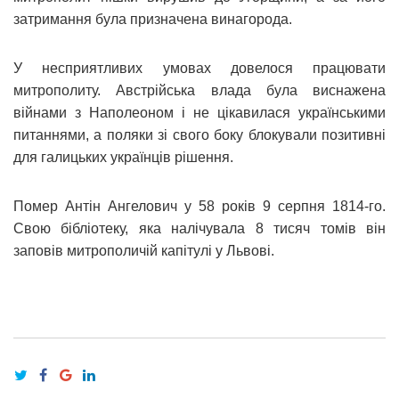
затримання була призначена винагорода.
У несприятливих умовах довелося працювати
митрополиту. Австрійська влада була виснажена
війнами з Наполеоном і не цікавилася українськими
питаннями, а поляки зі свого боку блокували позитивні
для галицьких українців рішення.
Помер Антін Ангелович у 58 років 9 серпня 1814-го.
Свою бібліотеку, яка налічувала 8 тисяч томів він
заповів митрополичій капітулі у Львові.