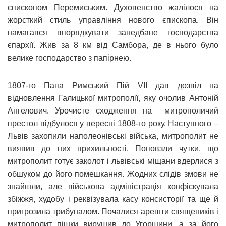
єпископом Перемиським. Духовенство жалілося на
жорсткий стиль управління нового єпископа. Він
намагався впорядкувати занедбане господарства
єпархії. Жив за 8 км від Самбора, де в нього було
велике господарство з папірнею.
1807-го Папа Римський Пій VІІ дав дозвіл на
відновлення Галицької митрополії, яку очолив Антоній
Ангелович. Урочисте сходження на митрополичий
престол відбулося у вересні 1808-го року. Наступного –
Львів захопили наполеонівські війська, митрополит не
виявив до них прихильності. Поповзли чутки, що
митрополит готує заколот і львівські міщани вдерлися з
обшуком до його помешкання. Жодних слідів змови не
знайшли, але військова адміністрація конфіскувала
збіжжя, худобу і реквізувала касу консисторії та ще й
пригрозила трибуналом. Почалися арешти священиків і
митрополит пішки вирушив до Угорщини, а за його