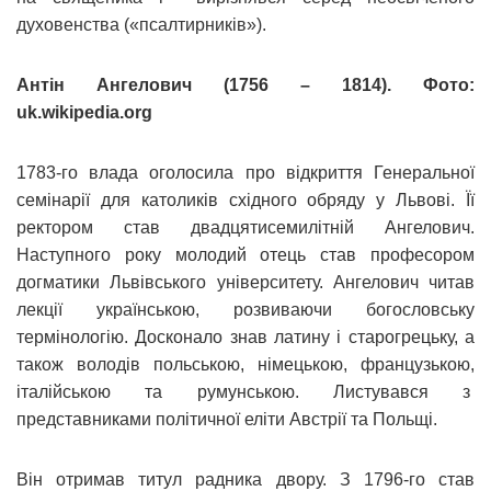
духовенства («псалтирників»).
Антін Ангелович (1756 – 1814). Фото:
uk.wikipedia.org
1783-го влада оголосила про відкриття Генеральної
семінарії для католиків східного обряду у Львові. Її
ректором став двадцятисемилітній Ангелович.
Наступного року молодий отець став професором
догматики Львівського університету. Ангелович читав
лекції українською, розвиваючи богословську
термінологію. Досконало знав латину і старогрецьку, а
також володів польською, німецькою, французькою,
італійською та румунською. Листувався з
представниками політичної еліти Австрії та Польщі.
Він отримав титул радника двору. З 1796-го став