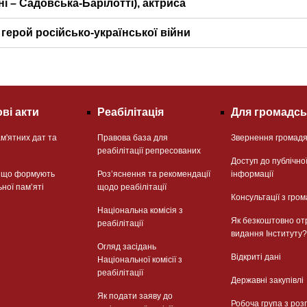
сцені – Садовська-Барілотті), актриса
 герой російсько-української війни
ві акти
Реабілітація
Для громадсь
м'ятних дат та
Правова база для
Звернення громад
реабілітації репресованих
Доступ до публічно
, що формують
Розʼяснення та рекомендації
інформації
ьної памʼяті
щодо реабілітації
Консультації з гром
Національна комісія з
Як безкоштовно от
реабілітації
видання Інституту?
Огляд засідань
Відкриті дані
Національної комісії з
реабілітації
Державні закупівлі
Як подати заяву до
Робоча група з роз