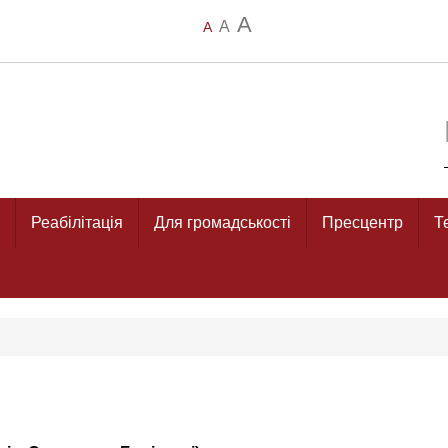
A
A
A
Реабілітація
Для громадськості
Пресцентр
Т