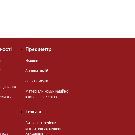
кості
Пресцентр
ян
Новини
ї
Анонси подій
Запити медіа
адськістю
Матеріали комунікаційної
римати
кампанії EUКраїна
Тексти
Визволені регіони:
матеріали до річниці
гляду
деокупації