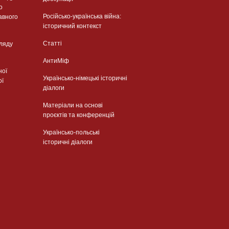
о
Російсько-українська війна:
авного
історичний контекст
Статті
гляду
АнтиМіф
ної
Українсько-німецькі історичні
ої
діалоги
Матеріали на основі
проєктів та конференцій
Українсько-польські
історичні діалоги