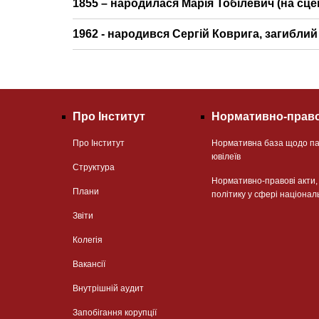
​​​​​​​1855 – народилася Марія Тобілевич (на 
1962 - народився Сергій Коврига, загиблий
Про Інститут
Нормативно-право
Про Інститут
Нормативна база щодо па
ювілеїв
Структура
Нормативно-правові акти
Плани
політику у сфері націонал
Звіти
Колегія
Вакансії
Внутрішній аудит
Запобігання корупції