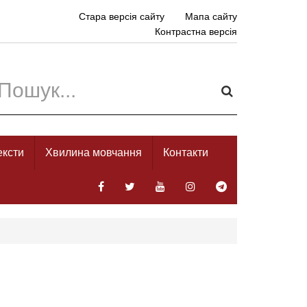
Стара версія сайту
Мапа сайту
Контрастна версія
ексти
Хвилина мовчання
Контакти