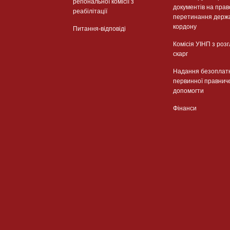
регіональної комісії з
документів на прав
реабілітації
перетинання держ
кордону
Питання-відповіді
Комісія УІНП з роз
скарг
Надання безоплат
первинної правнич
допомогти
Фінанси