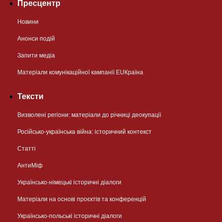
Пресцентр
Новини
Анонси подій
Запити медіа
Матеріали комунікаційної кампанії EUКраїна
Тексти
Визволені регіони: матеріали до річниці деокупації
Російсько-українська війна: історичний контекст
Статті
АнтиМіф
Українсько-німецькі історичні діалоги
Матеріали на основі проєктів та конференцій
Українсько-польські історичні діалоги