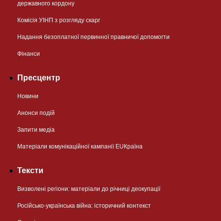
державного кордону
Комісія УІНП з розгляду скарг
Надання безоплатної первинної правничої допомогти
Фінанси
Пресцентр
Новини
Анонси подій
Запити медіа
Матеріали комунікаційної кампанії EUКраїна
Тексти
Визволені регіони: матеріали до річниці деокупації
Російсько-українська війна: історичний контекст