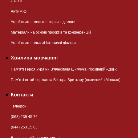
Статті
АнтиМіф
Українсько-німецькі історичні діалоги
Матеріали на основі проєктів та конференцій
Українсько-польські історичні діалоги
Хвилина мовчання
Пам’яті Героя України В’ячеслава Шимчука (позивний «Дід»)
Пам’яті штаб-сержанта Віктора Бриткару (позивний «Монах»)
Контакти
Телефон:
(068) 239 45 76
(044) 253 15 63
Е-mail:
uinp@memory.gov.ua