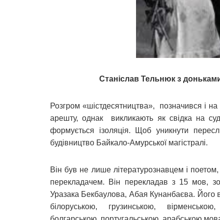
Станіслав Тельнюк з доньками 
Розгром «шістдесятництва», позначився і на
арешту, однак викликають як свідка на су
формується ізоляція. Щоб уникнути пересл
будівництво Байкало-Амурської магістралі.
Він був не лише літературознавцем і поетом,
перекладачем. Він перекладав з 15 мов, зо
Уразака Бекбаулова, Абая Кунанбаєва. Його в
білоруською, грузинською, вірменською
болгарською, португальською, арабською мо