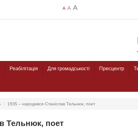
A
A
A
Реабілітація
Для громадськості
Пресцентр
Т
6
1935 – народився Станіслав Тельнюк, поет
в Тельнюк, поет