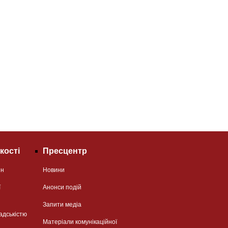
кості
Пресцентр
ян
Новини
ї
Анонси подій
Запити медіа
адськістю
Матеріали комунікаційної