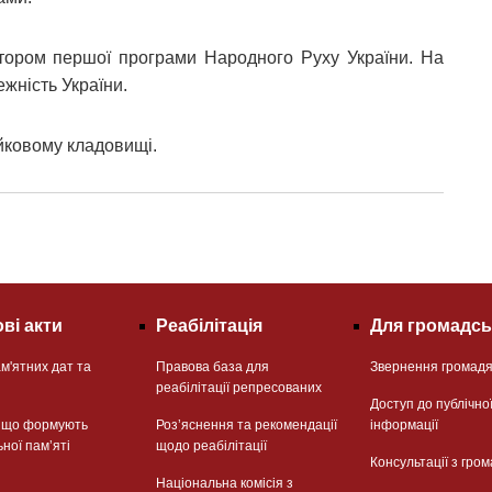
тором першої програми Народного Руху України. На
жність України.
йковому кладовищі.
ві акти
Реабілітація
Для громадсь
м'ятних дат та
Правова база для
Звернення громад
реабілітації репресованих
Доступ до публічно
, що формують
Розʼяснення та рекомендації
інформації
ьної памʼяті
щодо реабілітації
Консультації з гром
Національна комісія з