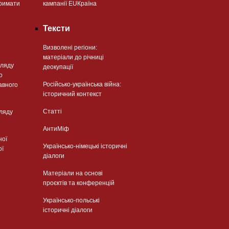
римати
кампанії EUКраїна
Тексти
Визволені регіони:
матеріали до річниці
гляду
деокупації
о
Російсько-українська війна:
авного
історичний контекст
Статті
гляду
АнтиМіф
ної
Українсько-німецькі історичні
ої
діалоги
Матеріали на основі
проєктів та конференцій
Українсько-польські
історичні діалоги