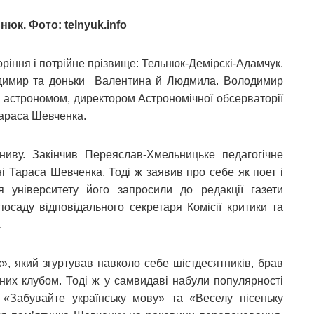
нюк. Фото: telnyuk.info
ріння і потрійне прізвище: Тельнюк-Демірскі-Адамчук.
одимир та доньки Валентина й Людмила. Володимир
 астрономом, директором Астрономічної обсерваторії
Тараса Шевченка.
ниву. Закінчив Переяслав-Хмельницьке педагогічне
ні Тараса Шевченка. Тоді ж заявив про себе як поет і
я університету його запросили до редакції газети
посаду відповідального секретаря Комісії критики та
.
, який згуртував навколо себе шістдесятників, брав
ваних клубом. Тоді ж у самвидаві набули популярності
 «Забувайте українську мову» та «Веселу пісеньку