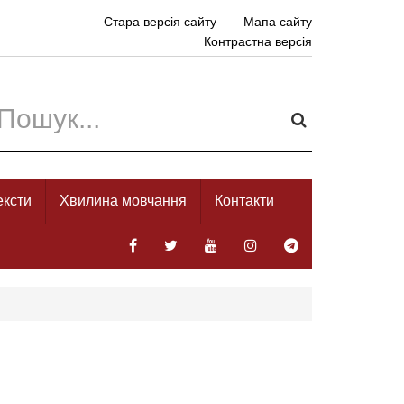
Стара версія сайту
Мапа сайту
Контрастна версія
ексти
Хвилина мовчання
Контакти