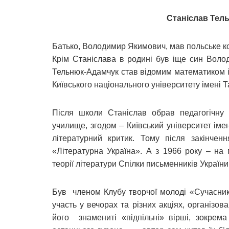
Станіслав Тель
Батько, Володимир Якимович, мав польське ко
Крім Станіслава в родині був іще син Вол
Тельнюк-Адамчук став відомим математиком і
Київського національного університету імені 
Після школи Станіслав обрав педагогічну 
училище, згодом – Київський університет іме
літературний критик. Тому після закінченн
«Літературна Україна». А з 1966 року – на 
теорії літератури Спілки письменників України
Був членом Клубу творчої молоді «Сучасник»
участь у вечорах та різних акціях, організо
його знамениті «підпільні» вірші, зокрема