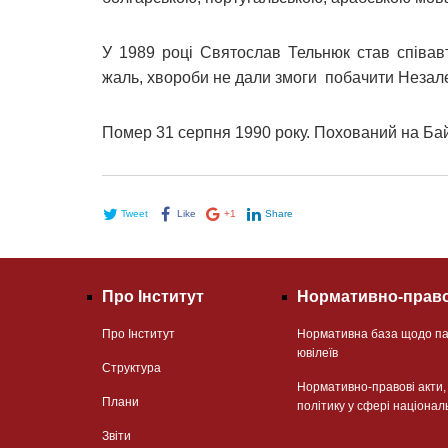
У 1989 році Святослав Тельнюк став співав
жаль, хвороби не дали змоги побачити Незале
Помер 31 серпня 1990 року. Похований на Ба
Tweet
Like
+1
Share
Про Інститут
Нормативно-право
Про Інститут
Нормативна база щодо па
ювілеїв
Структура
Нормативно-правові акти
Плани
політику у сфері націонал
Звіти