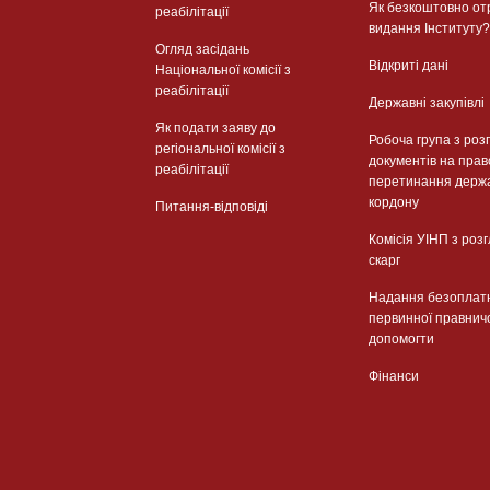
Як безкоштовно от
реабілітації
видання Інституту?
Огляд засідань
Відкриті дані
Національної комісії з
реабілітації
Державні закупівлі
Як подати заяву до
Робоча група з роз
регіональної комісії з
документів на прав
реабілітації
перетинання держ
кордону
Питання-відповіді
Комісія УІНП з роз
скарг
Надання безоплат
первинної правнич
допомогти
Фінанси