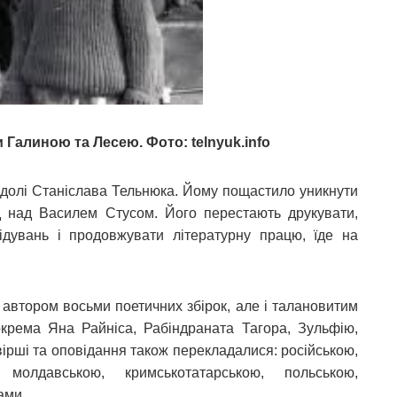
Галиною та Лесею. Фото: telnyuk.info
 долі Станіслава Тельнюка. Йому пощастило уникнути
д над Василем Стусом. Його перестають друкувати,
ідувань і продовжувати літературну працю, їде на
 автором восьми поетичних збірок, але і талановитим
крема Яна Райніса, Рабіндраната Тагора, Зульфію,
ірші та оповідання також перекладалися: російською,
, молдавською, кримськотатарською, польською,
вами.