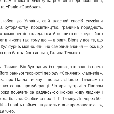
іля пам’ятника Шевченку на роковини перепоховання,
 та «Радіо «Свобода».
юбові до України, свій власний спосіб служіння
 та хуторянству, просвітництво, гранична порядність,
х компонентів складалося його життєве кредо, його
ег він «жив так, тому що — вірив». Вірив у все те, що
… Культурне, мовне, етнічне самовизначення — ось що
а про батька його донька, Галина Тельнюк.
 Тичини. Він був одним із перших, хто зняв із поета
його ранньої творчості періоду «Сонячних кларнетів».
юка про Павла Тичину – повість «Павло Тичина» та
воних сонць протуберанці. Чотири зустрічі з Павлом
 роки побачити за радянською іконою живу людину і
ога більше. Особливо про П. Г. Тичину. Літ через 50–
геній – і навіть найменша деталь стане промовистою…»,
1970-го.