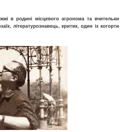
ріжжі в родині місцевого агронома та вчительки
аїк, літературознавець, критик, один із когорти