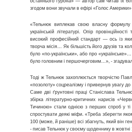
останнього гурона» — автор сам читав їх б
згодом вони звучали в ефірі «Голос Америки»
«Тельнюк виплекав свою власну формулу л
українській літературі. Опір провінційності
високий професійний стандарт — ось із яки
творча місія… Як більшість його друзів та кол
було «по-українськи», або про «українське»
було головним і першочерговим…», - згадувал
Тоді ж Тельнюк захоплюється творчістю Павла
«позолоту» соцреалізму і привернув увагу до 
Саме дві ґрунтовні праці Станіслава Тельн
збірка літературно-критичних нарисів «Чер
Тичиною» стали однією з перших спроб у ті
спростувати деякі міфи. «Треба зберегти яком
100 (може, й раніше) всі збагнуть, який він 
- писав Тельнюк у своєму щоденнику в жовтні 