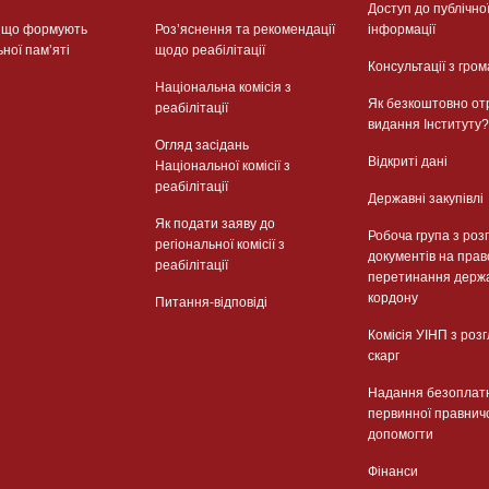
Доступ до публічно
, що формують
Розʼяснення та рекомендації
інформації
ьної памʼяті
щодо реабілітації
Консультації з гром
Національна комісія з
Як безкоштовно от
реабілітації
видання Інституту?
Огляд засідань
Відкриті дані
Національної комісії з
реабілітації
Державні закупівлі
Як подати заяву до
Робоча група з роз
регіональної комісії з
документів на прав
реабілітації
перетинання держ
кордону
Питання-відповіді
Комісія УІНП з роз
скарг
Надання безоплат
первинної правнич
допомогти
Фінанси