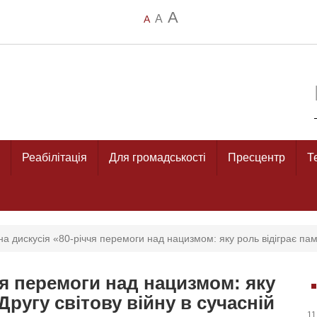
A
A
A
Реабілітація
Для громадськості
Пресцентр
Т
на дискусія «80-річчя перемоги над нацизмом: яку роль відіграє пам’я
чя перемоги над нацизмом: яку
Другу світову війну в сучасній
11