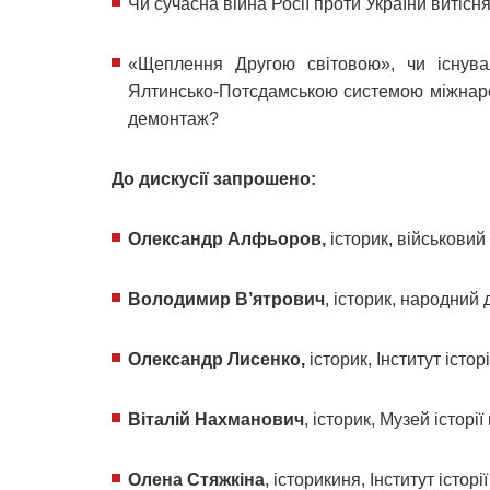
Чи сучасна війна Росії проти України витісня
«Щеплення Другою світовою», чи існува
Ялтинсько-Потсдамською системою міжнарод
демонтаж?
До дискусії запрошено:
Олександр Алфьоров,
історик, військовий
Володимир В’ятрович
, історик, народний 
Олександр Лисенко,
історик, Інститут істо
Віталій Нахманович
, історик, Музей історі
Олена Стяжкіна
, історикиня, Інститут істо