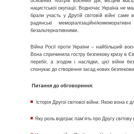
основних театрів воєнних дій, місцем масш
нацистської окупації. Водночас Україна не ма
брали участь у Другій світовій війні саме
радянські меморіалізаційні/комеморат
безальтернативними.
Війна Росії проти України – найбільший воєн
Вона спричинила гостру безпекову кризу в Євр
перебіг, а згодом і наслідки, цієї війни 
спонукає до створення засад нових безпекови
Питання до обговорення:
Історія Другої світової війни. Якою вона є д
Яку роль відіграє пам’ять про Другу світову 