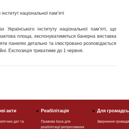
й інститут національної пам’яті
 Українського інституту національної пам’яті, що
нтрактова площа, експонуватиметься банерна виставка
есяти панелях детально та ілюстровано розповідається
ійні. Експозиція триватиме до 1 червня.
ві акти
Реабілітація
Для громадсь
м'ятних дат та
Правова база для
Звернення громад
реабілітації репресованих