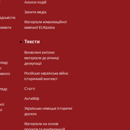
ї
Анонси подій
Запити медіа
адськістю
Матеріали комунікаційної
римати
кампанії EUКраїна
Тексти
Визволені регіони:
матеріали до річниці
гляду
деокупації
о
Російсько-українська війна:
авного
історичний контекст
Статті
гляду
АнтиМіф
ної
Українсько-німецькі історичні
ої
діалоги
Матеріали на основі
проєктів та конференцій