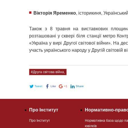
Вікторія Яременко
, історикиня, Українськи
Також з 8 травня на виставкових площинах
розташовані у сквері біля станції метро Ко
«Україна у вирі Другої світової війни». На д
участь українського народу у Другій світовій в
#Друга світова війна,
Tweet
Like
+1
Share
Про Інститут
Нормативно-право
Про Інститут
Нормативна база щодо па
ювілеїв