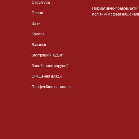
Структура
Нормативно-правові акти
Плани
політику у сфері націонал
Звіти
Колегія
Вакансії
Внутрішній аудит
Запобігання корупції
Очищення влади
Професійне навчання