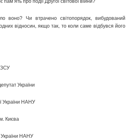
є пам’ять про події Другої світової війни?
ло воно? Чи втрачено світопорядок, вибудований
них відносин, якщо так, то коли саме відбувся його
 ЗСУ
депутат України
рії України НАНУ
ї м. Києва
рії України НАНУ