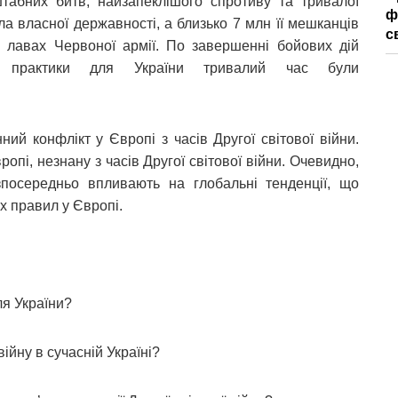
табних битв, найзапеклішого спротиву та тривалої
ф
ла власної державності, а близько 7 млн її мешканців
с
 в лавах Червоної армії. По завершенні бойових дій
ивні практики для України тривалий час були
ний конфлікт у Європі з часів Другої світової війни.
опі, незнану з часів Другої світової війни. Очевидно,
безпосередньо впливають на глобальні тенденції, що
х правил у Європі.
ля України?
війну в сучасній Україні?