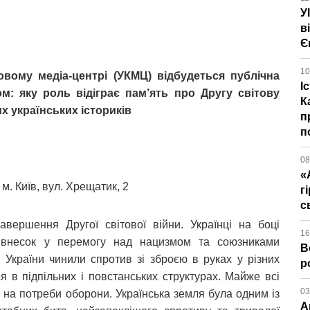
У
в
Є
10
овому медіа-центрі (УКМЦ) відбудеться публічна
І
м: яку роль відіграє пам’ять про Другу світову
К
их українських істориків
п
п
08
«
м. Київ, вул. Хрещатик, 2
г
с
вершення Другої світової війни. Українці на боці
16
ий внесок у перемогу над нацизмом та союзниками
В
із України чинили спротив зі зброєю в руках у різних
р
ся в підпільних і повстанських структурах. Майже всі
03
і на потреби оборони. Українська земля була одним із
А