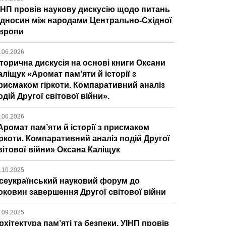
ІНП провів наукову дискусію щодо питань
ідносин між народами Центрально-Східної
вропи
.06.2026
сторична дискусія на основі книги Оксани
аліщук «Аромат пам’яти й історії з
рисмаком гіркоти. Компаративний аналіз
одій Другої світової війни».
.06.2026
Аромат пам’яти й історії з присмаком
іркоти. Компаративний аналіз подій Другої
вітової війни» Оксана Каліщук
.10.2025
сеукраїнський науковий форум до
оковин завершення Другої світової війни
.09.2025
рхітектура пам’яті та безпеки. УІНП провів