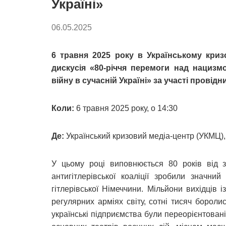
Україні»
06.05.2025
6 травня 2025 року в Українському криз
дискусія «80-річчя перемоги над нацизмо
війну в сучасній Україні» за участі провідн
Коли:
6 травня 2025 року, о 14:30
Де:
Український кризовий медіа-центр (УКМЦ), 
У цьому році виповнюється 80 років від за
антигітлерівської коаліції зробили значн
гітлерівської Німеччини. Мільйони вихідців 
регулярних арміях світу, сотні тисяч бороли
українські підприємства були переорієнтован