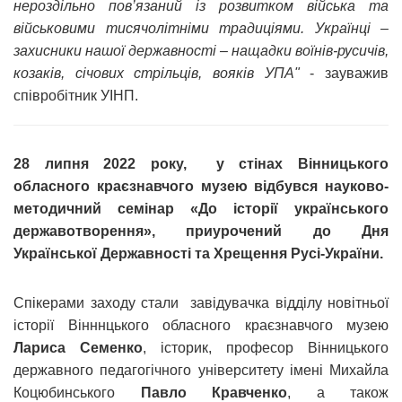
нероздільно пов’язаний із розвитком війська та
військовими тисячолітніми традиціями. Українці –
захисники нашої державності – нащадки воїнів-русичів,
козаків, січових стрільців, вояків УПА"
- зауважив
співробітник УІНП.
28 липня 2022 року, у стінах Вінницького
обласного краєзнавчого музею відбувся науково-
методичний семінар «До історії українського
державотворення», приурочений до Дня
Української Державності та Хрещення Русі-України.
Спікерами заходу стали завідувачка відділу новітньої
історії Вінннцького обласного краєзнавчого музею
Лариса Семенко
, історик, професор Вінницького
державного педагогічного університету імені Михайла
Коцюбинського
Павло Кравченко
, а також