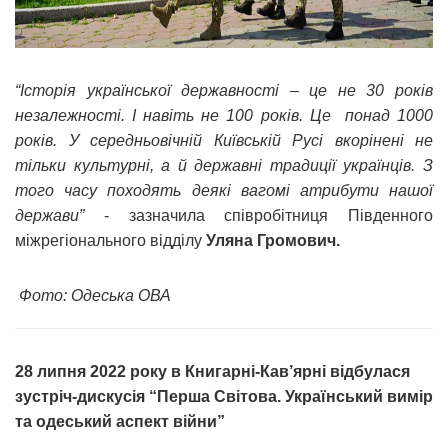
“Історія української державності – це не 30 років
незалежності. І навіть не 100 років. Це понад 1000
років. У середньовічній Київській Русі вкорінені не
тільки культурні, а й державні традиції українців. З
того часу походять деякі вагомі атрибути нашої
держави”
- зазначила співробітниця Південного
міжрегіонального відділу
Уляна Громович.
Фото: Одеська ОВА
28 липня 2022 року в Книгарні-Кав’ярні відбулася
зустріч-дискусія “Перша Світова. Український вимір
та одеський аспект війни”