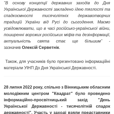
"В основу концепції державних заходів до Дня
Української Державності закладено ідею тяглості та
спадкоємності тисячолітніх державотворчих
традицій України від Русі до сьогодення. Маємо
усвідомлювати, що в часі російсько-української війни,
поширенні ворожих російських міфів та дезінформації,
актуальність свята стає ще більшим"
-
зазначив
Олексій Серветнік
.
Також, для учасників було презентовано інформаційні
матеріали УІНП До Дня Української Державності.
28 липня 2022 року, спільно з Вінницьким обласним
молодіжним центром "Квадрат" було проведено
інформаційно-просвітницький захід "День
Української Державності - тисячолітній спадок
державності". Участь у заході взяли представники