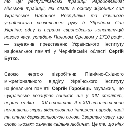
то це: республіканські традиції народовладдя;
військові традиції, які лягли в основу збройних сил
Української Народної Республіки та пізнішого
українського визвольного руху й Збройних Сил
України; одну із перших європейських конституцій
нового часу, укладену Пилипом Орликом у 1710 році»
,
— зауважив представник Українського інституту
національної пам’яті у Чернігівській області
Сергій
Бутко.
Своєю чергою півробітник Північно-Східного
міжрегіонального відділу Українського інституту
національної пам’яті
Сергій Горобець
зауважив, що
«українське козацтво виникає ще у XIV столітті,
перша згадка — XV століття. А в XVI столітті вони
починають якраз відстоювати інтереси народу, нації
та стали державотворчою силою. Звертаю увагу, що
слово «козак» означає «вільна людина». Це те, що ніяк