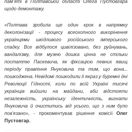
пам’яті в Полтавській області Олега Пустовгара
щодо демонтажу.
«Полтава зробила ще один крок в напрямку
деколонізації - процесу всеохопного викорінення
українцями шкідливого російського імперського
спадку. Все відбулося цивілізовано, без руйнувань,
вандалізму, для музею дошка цінна не стільки
постаттю Паскевича, як фіксацією певних явищ
періоду правління Януковича та тим, що вона...
пошкоджена. Невідомі пошкодили її якраз у буремні дні
Революції Гідності, коли по всій Україні тисячі
українців вийшли на майдани, аби відстояти
незалежність, українську ідентичність, вигнати
Януковича й очиститись від усього, що з ним було
пов'язано»
, - прокоментував рішення комісії
Олег
Пустовгар.