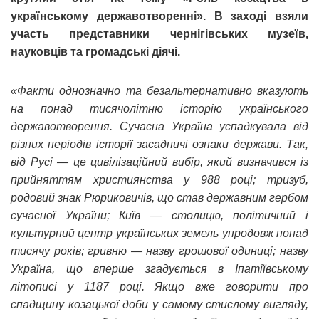
українському державотворенні». В заході взяли
участь представники чернігівських музеїв,
науковців та громадські діячі.
«Факти однозначно та безальтернативно вказують
на понад тисячолітню історію українського
державотворення. Сучасна Україна успадкувала від
різних періодів історії засадничі ознаки держави. Так,
від Русі — це цивілізаційний вибір, який визначився із
прийняттям християнства у 988 році; тризуб,
родовий знак Рюриковичів, що став державним гербом
сучасної України; Київ — столицю, політичний і
культурний центр українських земель упродовж понад
тисячу років; гривню — назву грошової одиниці; назву
Україна, що вперше згадується в Іпатіївському
літописі у 1187 році. Якщо вже говорити про
спадщину козацької доби у самому стислому вигляду,