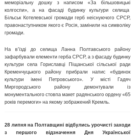
меморіальну дошку з написом «За більшовицькі
колгоспи», а на фасаді будинку культури селища
Більськ Котелевської громади герб неіснуючого СРСР,
правонаступником якого є Росія, замінили на символіку
громади.
На в’їзді до селища Ланна Полтавського району
зафарбували елементи герба СРСР, а з фасаду будинку
культури села Гориславці Піщанської сільської ради
Кременчуцького району прибрали напис «будинок
культури імені Петровського». У місті Гадяч
Миргородського району демонтували із
монументального стовпа макет радянського ордену «65
років перемоги» на якому зображений Кремль.
28 липня на Полтавщині відбулись урочисті заходи
з першого відзначення Дня Української