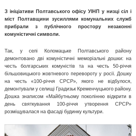
З ініціативи Полтавського офісу УІНП у низці сіл і
міст Полтавщини зусиллями комунальних служб
прибрали з публічного простору незаконні
комуністичні символи.
Так, у селі Коломацьке Полтавського району
демонтовано дві комуністичні меморіальні дошки: на
честь болгарських комуністів та на честь 50-річчя
більшовицького жовтневого перевороту у росії. Дошку
на честь «100-річчя СРСР», якого не відбулося,
демонтували у селищі Градизьк Кременчуцького району.
Дошка знаписом «Майбутньому поколінню відкрити в
день святкування 100-річчя утворення СРСР»
розміщувалася на фасаді будинку культури.