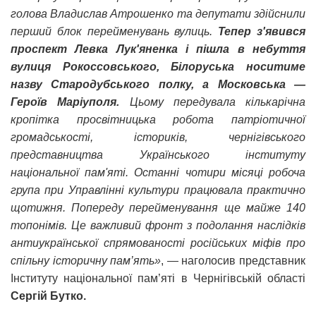
голова Владислав Атрошенко та депутати здійснили
перший блок перейменувань вулиць.
Тепер з'явився
проспект Левка Лук'яненка і пішла в небуття
вулиця Рокоссовського, Білоруська носитиме
назву Стародубського полку, а Московська —
Героїв Маріуполя.
Цьому передувала кількарічна
кропітка просвітницька робота патріотичної
громадськості, істориків, чернігівського
представництва Українського інституту
національної пам'яті. Останні чотири місяці робоча
група при Управлінні культури працювала практично
щотижня. Попереду перейменування ще майже 140
топонімів. Це важливий фронт з подолання наслідків
антиукраїнської спрямованості російських міфів про
спільну історичну пам’ять»
, — наголосив представник
Інституту національної пам’яті в Чернігівській області
Сергій Бутко.