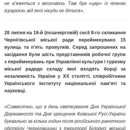
не в’яжеться з московією. Там був «цар» із чіткою
ієрархією, від якої нікуди не дітися»
.
28 липня на 19-й (позачерговій) сесії 8-го скликання
Чернігівської міської ради перейменувано 15
вулиць та п'ять провулків. Серед запрошених на
засідання були шість представників робочої групи
з перейменувань при Управлінні культури і туризму
міської радидо складу якої входять борці за
незалежність України у XX столітті, співробітники
Українського інституту національної пам'яті та
науковці.
«Символічно, що в день святкування Дня Української
Державності та Дня хрещення Київської Русі-України
буквально за кілька годин після російського ракетного
обстрілу Чернігівщини з території Білорусі міський