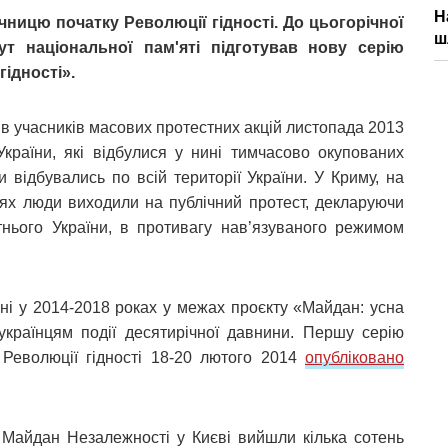
Н
чницю початку Революції гідності. До цьогорічної
ш
тут національної пам'яті підготував нову серію
гідності».
дів учасників масових протестних акцій листопада 2013
України, які відбулися у нині тимчасово окупованих
и відбувались по всій території України. У Криму, на
стях люди виходили на публічний протест, декларуючи
нього України, в противагу нав’язуваного режимом
сані у 2014-2018 роках у межах проєкту «Майдан: усна
 українцям події десятирічної давнини. Першу серію
 Революції гідності 18-20 лютого 2014
опубліковано
Майдан Незалежності у Києві вийшли кілька сотень