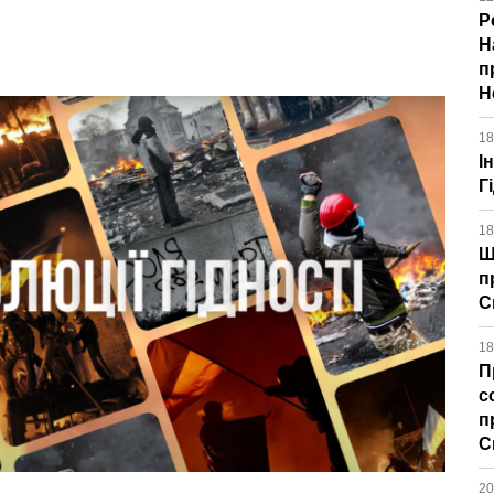
Р
Н
п
Н
18
І
Г
18
Щ
п
С
18
П
с
п
С
20