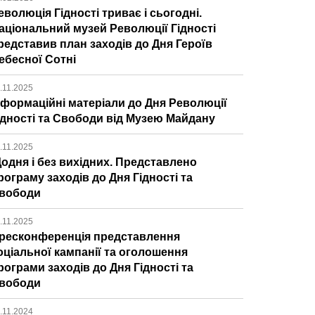
еволюція Гідності триває і сьогодні.
аціональний музей Революції Гідності
редставив план заходів до Дня Героїв
ебесної Сотні
.11.2025
нформаційні матеріали до Дня Революції
ідності та Свободи від Музею Майдану
.11.2025
одня і без вихідних. Представлено
рограму заходів до Дня Гідності та
вободи
.11.2025
ресконференція представлення
оціальної кампанії та оголошення
рограми заходів до Дня Гідності та
вободи
.11.2024