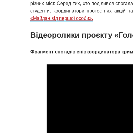
різних міст. Серед тих, хто поділився спога
студенти, координатори протестних акцій т
«Майдан від першої особи».
Відеоролики проєкту «Голо
Фрагмент спогадів співкоординатора кри