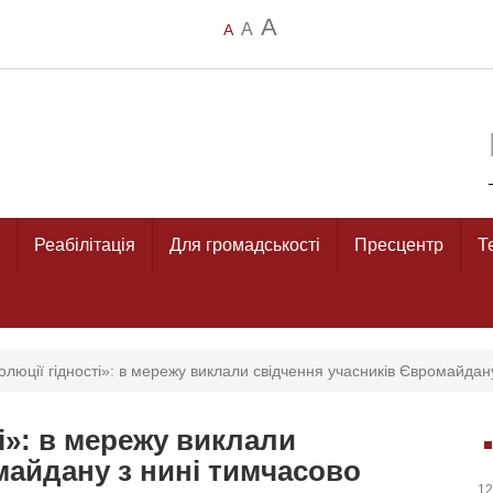
A
A
A
Реабілітація
Для громадськості
Пресцентр
Т
люції гідності»: в мережу виклали свідчення учасників Євромайдану
і»: в мережу виклали
майдану з нині тимчасово
12