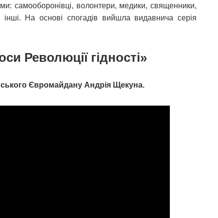
дами: самооборонівці, волонтери, медики, священники,
а інші. На основі спогадів вийшла видавнича серія
си Революції гідності»
мського Євромайдану Андрія Щекуна.