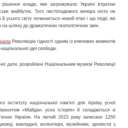
 рішення влади, яке загрожувало Україні втратою
ське майбутнє. Того листопадового вечора ніхто не
а й усього світу починається новий етап і що події, які
к на шляху до драматичних геополітичних змін.
знала
Революцію гідності одним із ключових моментів
національної ідеї свободи.
ної дати, розроблені Національним музеєм Революції
го інституту національної пам'яті для Архіву усної
 проєктом «Майдан: усна історія» й складаються зі
гіонах України. На лютий 2022 року записано 1250
ковці, викладачі, волонтери, музейники, архівісти з